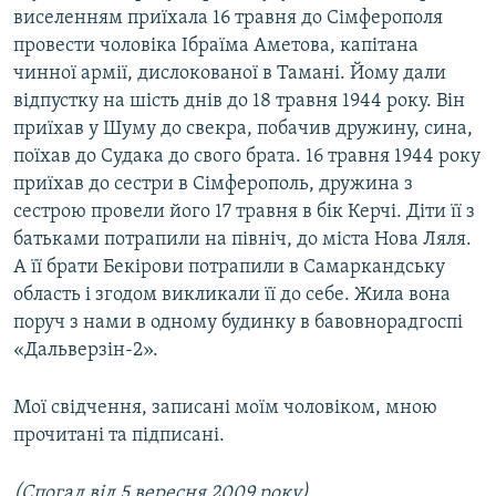
виселенням приїхала 16 травня до Сімферополя
провести чоловіка Ібраїма Аметова, капітана
чинної армії, дислокованої в Тамані. Йому дали
відпустку на шість днів до 18 травня 1944 року. Він
приїхав у Шуму до свекра, побачив дружину, сина,
поїхав до Судака до свого брата. 16 травня 1944 року
приїхав до сестри в Сімферополь, дружина з
сестрою провели його 17 травня в бік Керчі. Діти її з
батьками потрапили на північ, до міста Нова Ляля.
А її брати Бекірови потрапили в Самаркандську
область і згодом викликали її до себе. Жила вона
поруч з нами в одному будинку в бавовнорадгоспі
«Дальверзін-2».
Мої свідчення, записані моїм чоловіком, мною
прочитані та підписані.
(Спогад від 5 вересня 2009 року)