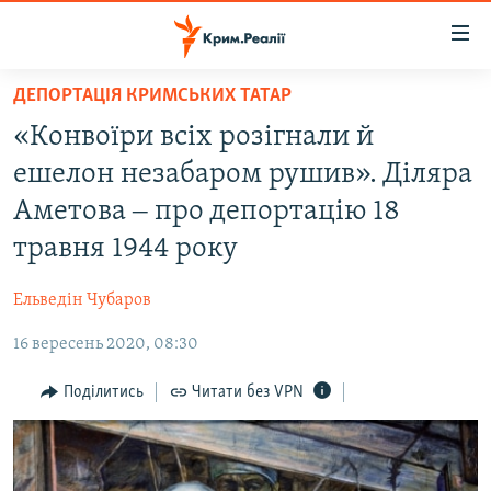
Доступність
посилання
Перейти
ДЕПОРТАЦІЯ КРИМСЬКИХ ТАТАР
до
НОВИНИ
«Конвоїри всіх розігнали й
основного
ВОДА.КРИМ
матеріалу
ешелон незабаром рушив». Діляра
ВІДЕО ТА ФОТО
Перейти
Аметова ‒ про депортацію 18
до
ПОЛІТИКА
травня 1944 року
основної
БЛОГИ
навігації
Ельведін Чубаров
Перейти
ПОГЛЯД
до
16 вересень 2020, 08:30
ІНТЕРВ'Ю
пошуку
ВСЕ ЗА ДЕНЬ
Поділитись
Читати без VPN
СПЕЦПРОЕКТИ
ЯК ОБІЙТИ БЛОКУВАННЯ
ДЕПОРТАЦІЯ