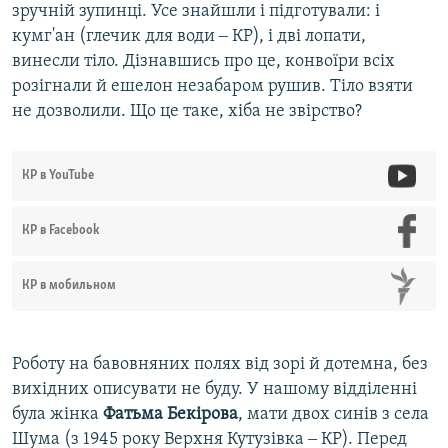
зручній зупинці. Усе знайшли і підготували: і
кумг'ан (глечик для води ‒ КР), і дві лопати,
винесли тіло. Дізнавшись про це, конвоїри всіх
розігнали й ешелон незабаром рушив. Тіло взяти
не дозволили. Що це таке, хіба не звірство?
КР в YouTube
КР в Facebook
КР в мобильном
Роботу на бавовняних полях від зорі й дотемна, без
вихідних описувати не буду. У нашому відділенні
була жінка
Фатьма Бекірова
, мати двох синів з села
Шума (з 1945 року Верхня Кутузівка ‒ КР). Перед