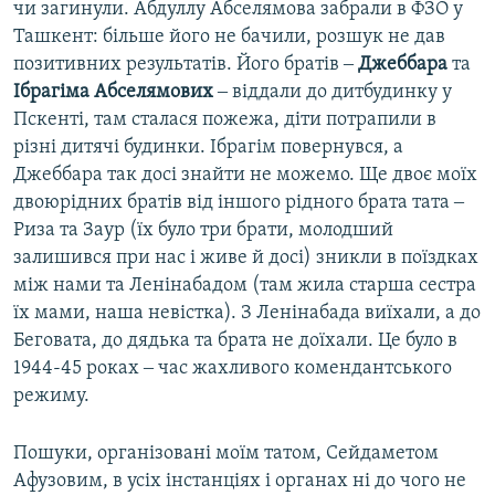
чи загинули. Абдуллу Абселямова забрали в ФЗО у
Ташкент: більше його не бачили, розшук не дав
позитивних результатів. Його братів ‒
Джеббара
та
Ібрагіма Абселямових
‒ віддали до дитбудинку у
Пскенті, там сталася пожежа, діти потрапили в
різні дитячі будинки. Ібрагім повернувся, а
Джеббара так досі знайти не можемо. Ще двоє моїх
двоюрідних братів від іншого рідного брата тата ‒
Риза та Заур (їх було три брати, молодший
залишився при нас і живе й досі) зникли в поїздках
між нами та Ленінабадом (там жила старша сестра
їх мами, наша невістка). З Ленінабада виїхали, а до
Беговата, до дядька та брата не доїхали. Це було в
1944-45 роках ‒ час жахливого комендантського
режиму.
Пошуки, організовані моїм татом, Сейдаметом
Афузовим, в усіх інстанціях і органах ні до чого не