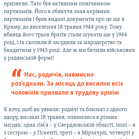
призвели. Тато був активним помічником
партизанів. Його в обличчя знав керівник
партизанів і були видані документи про це ще в
Криму, до виселення 18 травня 1944 року. Тому
вбивць його трьох братів стали шукати ще у 1944
році, і їх схопили й засудили за мародерство та
бандитизм у 1945 році. Але ж ми бачили військових
у радянській формі!
Нас, родичів, навмисно
роз'єднали. За місяць до висилки всіх
чоловіків призвали в трудову армію
Я хочу, щоб ви уявили: родичі та близькі з одного
двору, вислані 18 травня, опинилися в різних
місцях: одна сім'я ‒ у Свердловській області, інші ‒ я
з сестрою ‒ у Пскенті, треті ‒ в Мірзачулі, четверті у