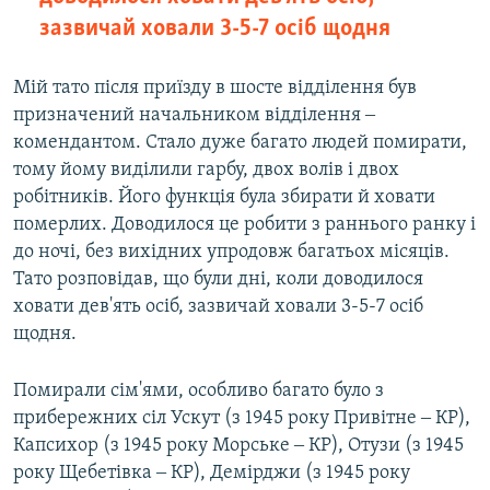
зазвичай ховали 3-5-7 осіб щодня
Мій тато після приїзду в шосте відділення був
призначений начальником відділення ‒
комендантом. Стало дуже багато людей помирати,
тому йому виділили гарбу, двох волів і двох
робітників. Його функція була збирати й ховати
померлих. Доводилося це робити з раннього ранку і
до ночі, без вихідних упродовж багатьох місяців.
Тато розповідав, що були дні, коли доводилося
ховати дев'ять осіб, зазвичай ховали 3-5-7 осіб
щодня.
Помирали сім'ями, особливо багато було з
прибережних сіл Ускут (з 1945 року Привітне ‒ КР),
Капсихор (з 1945 року Морське ‒ КР), Отузи (з 1945
року Щебетівка ‒ КР), Демірджи (з 1945 року