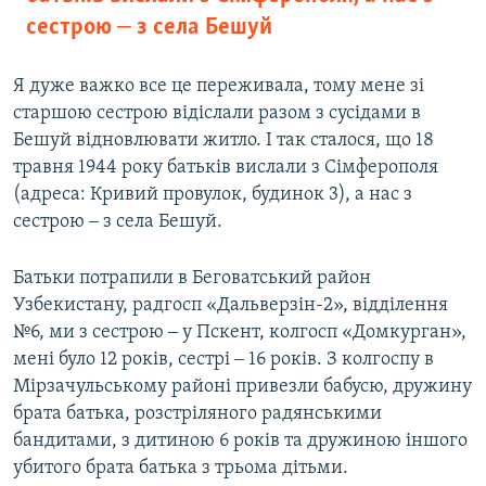
сестрою ‒ з села Бешуй
Я дуже важко все це переживала, тому мене зі
старшою сестрою відіслали разом з сусідами в
Бешуй відновлювати житло. І так сталося, що 18
травня 1944 року батьків вислали з Сімферополя
(адреса: Кривий провулок, будинок 3), а нас з
сестрою ‒ з села Бешуй.
Батьки потрапили в Беговатський район
Узбекистану, радгосп «Дальверзін-2», відділення
№6, ми з сестрою ‒ у Пскент, колгосп «Домкурган»,
мені було 12 років, сестрі ‒ 16 років. З колгоспу в
Мірзачульському районі привезли бабусю, дружину
брата батька, розстріляного радянськими
бандитами, з дитиною 6 років та дружиною іншого
убитого брата батька з трьома дітьми.