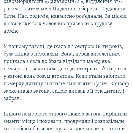
бавовнорадгоспі «Дальверзін-2 », відділення № 6
разом з жителями з Південного берега ‒ Судака та
Ялти. Нас, родичів, навмисно роз'єднали. За місяць
до висилки всіх чоловіків призвали в трудову
армію.
У нашому вагоні, де їхала я з сестрою 16-ти років,
була жінка з немовлям. Вона, перед виселенням
приїхала з села до брата відвідати маму, яка
помирала, і залишила двох дітей трьох-п'яти років,
у вагоні вона розум втратила. Коли стали забирати
померлу дитину, ніхто не зміг взяти її у неї. Конвоїр
заскочив до вагона, силою вирвав з її рук дитину і
забрав.
Іншого померлого старого люди з вагона вирішили
знайти місце і поховати, продумали і розподілили
між собою обов'язки шукати таке місце на кожній