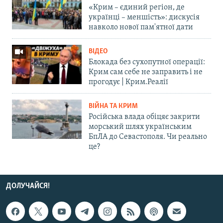
«Крим – єдиний регіон, де
українці – меншість»: дискусія
навколо нової пам'ятної дати
ВІДЕО
Блокада без сухопутної операції:
Крим сам себе не заправить і не
прогодує | Крим.Реалії
ВІЙНА ТА КРИМ
Російська влада обіцяє закрити
морський шлях українським
БпЛА до Севастополя. Чи реально
це?
ДОЛУЧАЙСЯ!