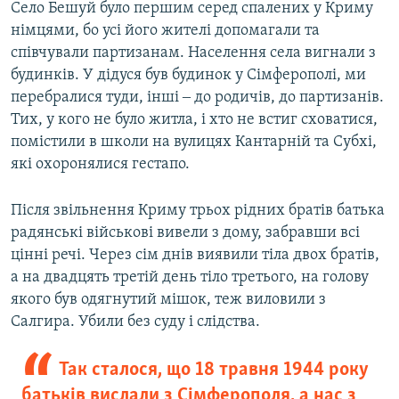
Село Бешуй було першим серед спалених у Криму
німцями, бо усі його жителі допомагали та
співчували партизанам. Населення села вигнали з
будинків. У дідуся був будинок у Сімферополі, ми
перебралися туди, інші ‒ до родичів, до партизанів.
Тих, у кого не було житла, і хто не встиг сховатися,
помістили в школи на вулицях Кантарній та Субхі,
які охоронялися гестапо.
Після звільнення Криму трьох рідних братів батька
радянські військові вивели з дому, забравши всі
цінні речі. Через сім днів виявили тіла двох братів,
а на двадцять третій день тіло третього, на голову
якого був одягнутий мішок, теж виловили з
Салгира. Убили без суду і слідства.
Так сталося, що 18 травня 1944 року
батьків вислали з Сімферополя, а нас з