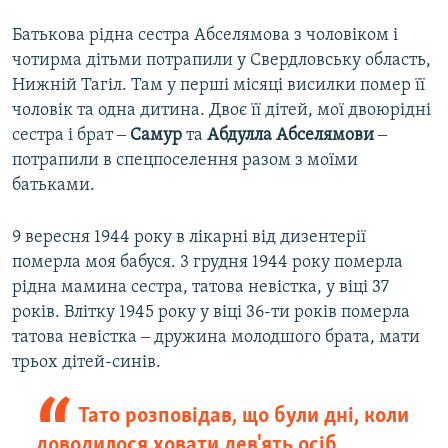
Батькова рідна сестра Абселямова з чоловіком і
чотирма дітьми потрапили у Свердловську область,
Нижній Тагіл. Там у перші місяці висилки помер її
чоловік та одна дитина. Двоє її дітей, мої двоюрідні
сестра і брат ‒
Самур
та
Абдулла Абселямови
‒
потрапили в спецпоселення разом з моїми
батьками.
9 вересня 1944 року в лікарні від дизентерії
померла моя бабуся. 3 грудня 1944 року померла
рідна мамина сестра, татова невістка, у віці 37
років. Влітку 1945 року у віці 36-ти років померла
татова невістка ‒ дружина молодшого брата, мати
трьох дітей-синів.
Тато розповідав, що були дні, коли
доводилося ховати дев'ять осіб,