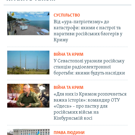
СУСПІЛЬСТВО
Від «ура-патріотизму» до
катастрофи: якими є настрої та
наративи російських блогерів у
Криму
ВІЙНА ТА КРИМ
У Севастополі уразили російську
станцію радіоелектронної
боротьби: якими будуть наслідки
ВІЙНА ТА КРИМ
«Для них із Кримом розпочнеться
важка історія»: командир ОТУ
«Одеса» – про пастку для
російських військ на
Кінбурнській косі
ПРАВА ЛЮДИНИ