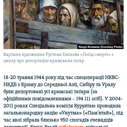
ВІДЕОУРОКИ «ELIFBE»
Русский
СВІДЧЕННЯ ОКУПАЦІЇ
Qırımtatar
УКРАЇНСЬКА ПРОБЛЕМА КРИМУ
ДОЛУЧАЙСЯ!
ІНФОГРАФІКА
Картина художника Рустема Емінова «Поїзд смерті» з
циклу про депортацію кримських татар
Усі сайти RFE/RL
18-20 травня 1944 року під час спецоперації НКВС-
НКДБ з Криму до Середньої Азії, Сибіру та Уралу
були депортовані усі кримські татари (за
офіційними повідомленнями ‒ 194 111 осіб). У 2004-
2011 роках Спеціальна комісія Курултаю проводила
загальнонародну акцію «Унутма» («Пам'ятай»), під
час якої зібрала близько 950 спогадів очевидців