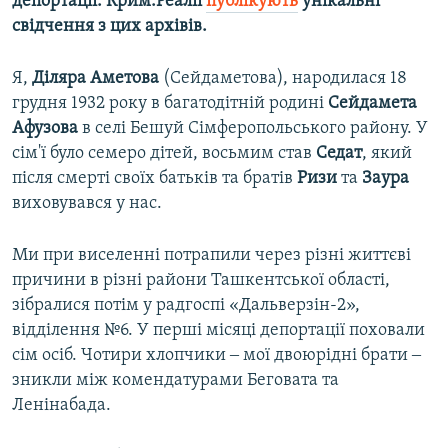
депортації. Крим.Реалії
публікують
унікальні
свідчення з цих архівів.
Я,
Діляра Аметова
(Сейдаметова), народилася 18
грудня 1932 року в багатодітній родині
Сейдамета
Афузова
в селі Бешуй Сімферопольського району. У
сім'ї було семеро дітей, восьмим став
Седат
, який
після смерті своїх батьків та братів
Ризи
та
Заура
виховувався у нас.
Ми при виселенні потрапили через різні життєві
причини в різні райони Ташкентської області,
зібралися потім у радгоспі «Дальверзін-2»,
відділення №6. У перші місяці депортації поховали
сім осіб. Чотири хлопчики ‒ мої двоюрідні брати ‒
зникли між комендатурами Беговата та
Ленінабада.