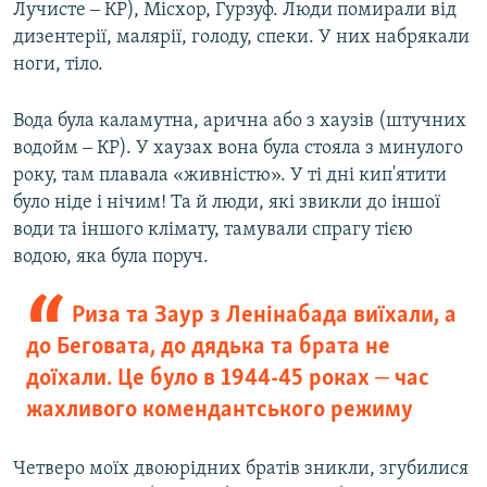
Лучисте ‒ КР), Місхор, Гурзуф. Люди помирали від
дизентерії, малярії, голоду, спеки. У них набрякали
ноги, тіло.
Вода була каламутна, арична або з хаузів (штучних
водойм ‒ КР). У хаузах вона була стояла з минулого
року, там плавала «живністю». У ті дні кип'ятити
було ніде і нічим! Та й люди, які звикли до іншої
води та іншого клімату, тамували спрагу тією
водою, яка була поруч.
Риза та Заур з Ленінабада виїхали, а
до Беговата, до дядька та брата не
доїхали. Це було в 1944-45 роках ‒ час
жахливого комендантського режиму
Четверо моїх двоюрідних братів зникли, згубилися