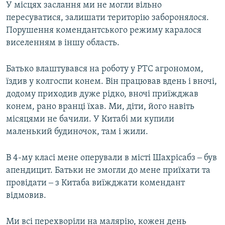
У місцях заслання ми не могли вільно
пересуватися, залишати територію заборонялося.
Порушення комендантського режиму каралося
виселенням в іншу область.
Батько влаштувався на роботу у РТС агрономом,
їздив у колгоспи конем. Він працював вдень і вночі,
додому приходив дуже рідко, вночі приїжджав
конем, рано вранці їхав. Ми, діти, його навіть
місяцями не бачили. У Китабі ми купили
маленький будиночок, там і жили.
В 4-му класі мене оперували в місті Шахрісабз ‒ був
апендицит. Батьки не змогли до мене приїхати та
провідати ‒ з Китаба виїжджати комендант
відмовив.
Ми всі перехворіли на малярію, кожен день