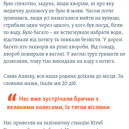
було спекотно, задуха, люди хворіли, ні про яку
медичну допомогу не було й мови. Часом потяг
зупинявся, люди усі намагалися вийти на вулицю,
стрибали один через одного, у кого був посуд, бігли
по воду. Було багато ‒ не встигнувши набрати води,
відставали від потягу та зникали безвісти. У дорозі
багато хто захворів на різні хвороби. Від голоду,
хвороб помирали в вагоні. У вагоні труп тримати не
дозволяли, тому тіло викидали на ходу з потяга.
Слава Аллаху, вся наша родина доїхала до місця. За
словами мами, їхали ми 20 діб.
Нас вже зустрічали брички з
великими колесами, їх тягли віслюки
Нас привезли на залізничну станцію Кітаб