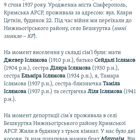
9 січня 1937 року. Уродженка міста Сімферополь,
Кримська АРСР, проживала за адресою: вул. Клари
Цеткін, будинок 22. Під час війни ми переїхали до
Нижньогірського району, село Бешкуртка (
нині
зникле ‒ КР
).
На момент виселення у складі сім'ї були: мати
Джевер Іслямова
(1910 р.н.), батько
Сейдалі Іслямов
(1904 р.н.), сестра
Діляра Іслямова
(1930 р.н.),
сестра
Ельміра Іслямова
(1934 р.н.), я, Тамара
Іслямова (1937 р.н.), сестра-близнючка
Таміла
Іслямова
(1937 р.н.) та сестричка
Ліля Іслямова
(1941
р.н.).
На момент депортації сім'я проживала в селі
Бешкуртка Нижньогірського району Кримської
АРСР. Жили в будинку з трьох кімнат. У нас було дві
корови, їх нам подарував мамин брат
Абдураїм
. Він