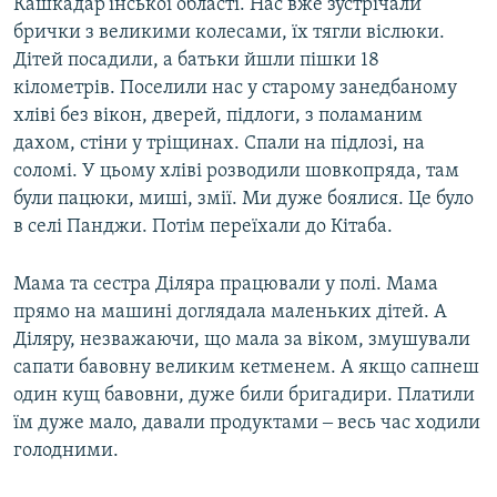
Кашкадар'їнської області. Нас вже зустрічали
брички з великими колесами, їх тягли віслюки.
Дітей посадили, а батьки йшли пішки 18
кілометрів. Поселили нас у старому занедбаному
хліві без вікон, дверей, підлоги, з поламаним
дахом, стіни у тріщинах. Спали на підлозі, на
соломі. У цьому хліві розводили шовкопряда, там
були пацюки, миші, змії. Ми дуже боялися. Це було
в селі Панджи. Потім переїхали до Кітаба.
Мама та сестра Діляра працювали у полі. Мама
прямо на машині доглядала маленьких дітей. А
Діляру, незважаючи, що мала за віком, змушували
сапати бавовну великим кетменем. А якщо сапнеш
один кущ бавовни, дуже били бригадири. Платили
їм дуже мало, давали продуктами ‒ весь час ходили
голодними.