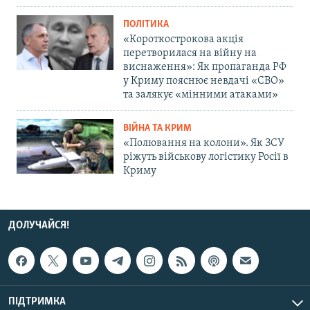
ПОЛІТИКА
«Короткострокова акція
перетворилася на війну на
виснаження»: Як пропаганда РФ
у Криму пояснює невдачі «СВО»
та залякує «мінними атаками»
ВІЙНА ТА КРИМ
«Полювання на колони». Як ЗСУ
ріжуть військову логістику Росії в
Криму
ДОЛУЧАЙСЯ!
ПІДТРИМКА