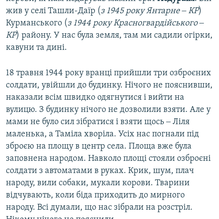
жив у селі Ташли-Даїр (
з 1945 року Янтарне ‒ КР
)
Курманського (
з 1944 року Красногвардійського ‒
КР
) району. У нас була земля, там ми садили огірки,
кавуни та дині.
18 травня 1944 року вранці прийшли три озброєних
солдати, увійшли до будинку. Нічого не пояснивши,
наказали всім швидко одягнутися і вийти на
вулицю. З будинку нічого не дозволили взяти. Але у
мами не було сил зібратися і взяти щось ‒ Ліля
маленька, а Таміла хворіла. Усіх нас погнали під
зброєю на площу в центр села. Площа вже була
заповнена народом. Навколо площі стояли озброєні
солдати з автоматами в руках. Крик, шум, плач
народу, вили собаки, мукали корови. Тварини
відчувають, коли біда приходить до мирного
народу. Всі думали, що нас зібрали на розстріл.