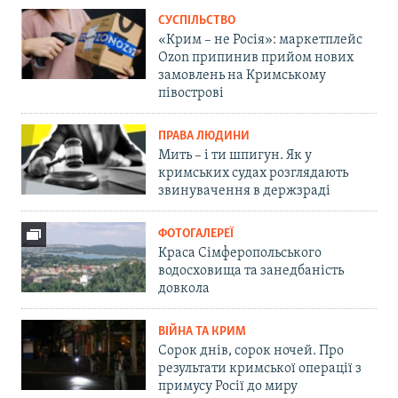
СУСПІЛЬСТВО
«Крим – не Росія»: маркетплейс
Ozon припинив прийом нових
замовлень на Кримському
півострові
ПРАВА ЛЮДИНИ
Мить – і ти шпигун. Як у
кримських судах розглядають
звинувачення в держзраді
ФОТОГАЛЕРЕЇ
Краса Сімферопольського
водосховища та занедбаність
довкола
ВІЙНА ТА КРИМ
Сорок днів, сорок ночей. Про
результати кримської операції з
примусу Росії до миру