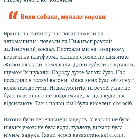
Нікому нічого не пояснили.
Вили собаки, мукали корови
Вранці на світанку нас повантажили на
автомашини і повезли на Нижньогірський
залізничний вокзал. Постояли ми на товарному
вокзалі на платформі, скільки стояли не пам'ятаю.
Жінки плакали, зомлівали. Дітей губили і з криком,
шумом їх шукали. Народу дуже багато було. Нас
посадили в телячі вагони, вікна яких були обтягнуті
колючим дротом. Ні документів, ні речей у нас не
було, нам нічого не повідомили, за що і куди нас
відсилають. Так з нашої сім'ї були виселені сім осіб.
Вагони були переповнені вщерть. У вагоні не було
ніяких умов: не було води, туалету, дихати було
нічим, задуха. Їхали через казахстанські степи,