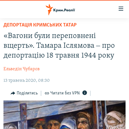
Доступність
посилання
Перейти
ДЕПОРТАЦІЯ КРИМСЬКИХ ТАТАР
до
НОВИНИ
«Вагони були переповнені
основного
ВОДА.КРИМ
матеріалу
вщерть». Тамара Іслямова ‒ про
ВІДЕО ТА ФОТО
Перейти
депортацію 18 травня 1944 року
до
ПОЛІТИКА
основної
Ельведін Чубаров
БЛОГИ
навігації
Перейти
13 травень 2020, 08:30
ПОГЛЯД
до
ІНТЕРВ'Ю
Поділитись
Читати без VPN
пошуку
ВСЕ ЗА ДЕНЬ
СПЕЦПРОЕКТИ
ЯК ОБІЙТИ БЛОКУВАННЯ
ДЕПОРТАЦІЯ