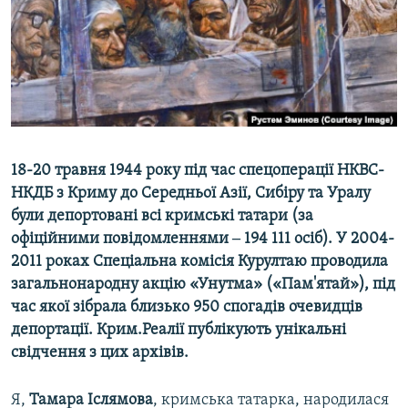
ВІДЕОУРОКИ «ELIFBE»
Русский
СВІДЧЕННЯ ОКУПАЦІЇ
Qırımtatar
УКРАЇНСЬКА ПРОБЛЕМА КРИМУ
ДОЛУЧАЙСЯ!
ІНФОГРАФІКА
18-20 травня 1944 року під час спецоперації НКВС-
НКДБ з Криму до Середньої Азії, Сибіру та Уралу
Усі сайти RFE/RL
були депортовані всі кримські татари (за
офіційними повідомленнями ‒ 194 111 осіб). У 2004-
2011 роках Спеціальна комісія Курултаю проводила
загальнонародну акцію «Унутма» («Пам'ятай»), під
час якої зібрала близько 950 спогадів очевидців
депортації. Крим.Реалії публікують унікальні
свідчення з цих архівів.
Я,
Тамара Іслямова
, кримська татарка, народилася