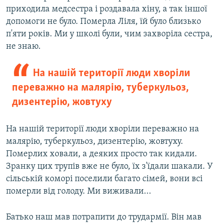
приходила медсестра і роздавала хіну, а так іншої
допомоги не було. Померла Ліля, їй було близько
п'яти років. Ми у школі були, чим захворіла сестра,
не знаю.
На нашій території люди хворіли
переважно на малярію, туберкульоз,
дизентерію, жовтуху
На нашій території люди хворіли переважно на
малярію, туберкульоз, дизентерію, жовтуху.
Померлих ховали, а деяких просто так кидали.
Зранку цих трупів вже не було, їх з'їдали шакали. У
сільській коморі поселили багато сімей, вони всі
померли від голоду. Ми виживали...
Батько наш мав потрапити до трудармії. Він мав