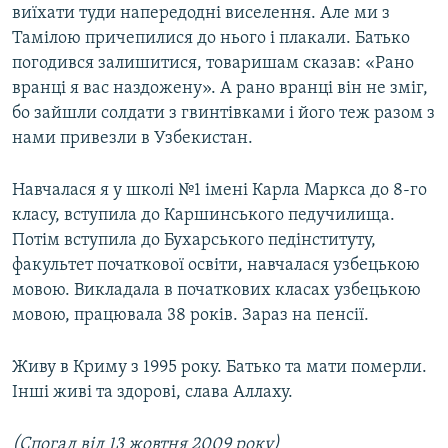
виїхати туди напередодні виселення. Але ми з
Тамілою причепилися до нього і плакали. Батько
погодився залишитися, товаришам сказав: «Рано
вранці я вас наздожену». А рано вранці він не зміг,
бо зайшли солдати з гвинтівками і його теж разом з
нами привезли в Узбекистан.
Навчалася я у школі №1 імені Карла Маркса до 8-го
класу, вступила до Каршинського педучилища.
Потім вступила до Бухарського педінституту,
факультет початкової освіти, навчалася узбецькою
мовою. Викладала в початкових класах узбецькою
мовою, працювала 38 років. Зараз на пенсії.
Живу в Криму з 1995 року. Батько та мати померли.
Інші живі та здорові, слава Аллаху.
(Спогад від 13 жовтня 2009 року)