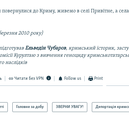
и повернулися до Криму, живемо в селі Привітне, а сел
 березня 2010 року)
 підготував
Ельведін Чубаров
, кримський історик, заст
омісії Курултаю з вивчення геноциду кримськотатарсь
о наслідків
ь
Читати без VPN
Follow us
Print
тті
Головне за добу
ЗВЕРНИ УВАГУ!
Депортація кримс