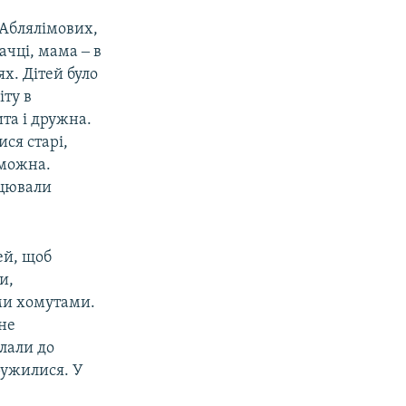
і Аблялімових,
ачці, мама ‒ в
х. Дітей було
іту в
та і дружна.
ися старі,
 можна.
ацювали
ей, щоб
и,
ми хомутами.
 не
слали до
ружилися. У