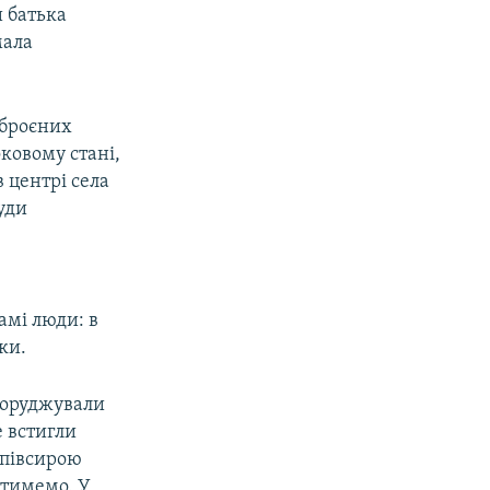
и батька
мала
зброєних
оковому стані,
в центрі села
уди
амі люди: в
ки.
споруджували
е встигли
напівсирою
ятимемо. У