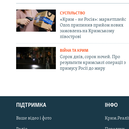
СУСПІЛЬСТВО
«Крим – не Росія»: маркетплейс
Ozon припинив прийом нових
замовлень на Кримському
півострові
ВІЙНА ТА КРИМ
Сорок днів, сорок ночей. Про
результати кримської операції з
примусу Росії до миру
Русский
ПІДТРИМКА
ІНФО
Qırımtatar
Ваше відео і фото
Крим.Реалії
ДОЛУЧАЙСЯ!