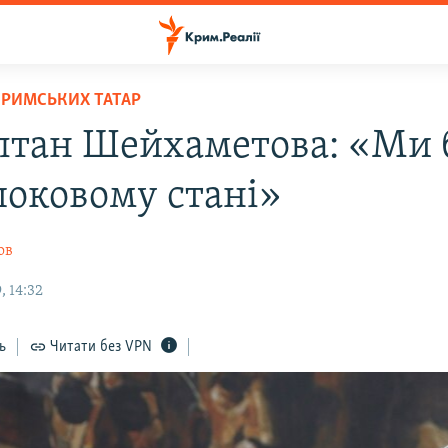
КРИМСЬКИХ ТАТАР
лтан Шейхаметова: «Ми 
шоковому стані»
ов
, 14:32
ь
Читати без VPN