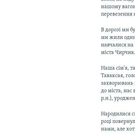
нашому вагоні
перевезення я
В дорозі ми б
ми жили один 
навчалися на 
міста Чирчик.
Наша сім'я, т
Таваксая, гол
захворювань 
до міста, нас
р.н.), уродже
Народилися си
році повернул
нами, але хот