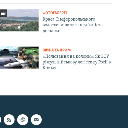
ФОТОГАЛЕРЕЇ
Краса Сімферопольського
водосховища та занедбаність
довкола
ВІЙНА ТА КРИМ
«Полювання на колони». Як ЗСУ
ріжуть військову логістику Росії в
Криму