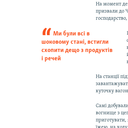
На момент деп
призвали до Ч
господарство,
Ми були всі в
шоковому стані, встигли
схопити дещо з продуктів
і речей
На станції п
завантажувати
куточку вагон
Самі добували
вогнище з цег
приготувати, я
їжею, на ходу