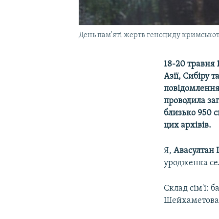
День пам'яті жертв геноциду кримськота
18-20 травня 
Азії, Сибіру 
повідомленням
проводила заг
близько 950 с
цих архівів.
Я,
Авасултан
уродженка сел
Склад сім'ї: 
Шейхаметова,