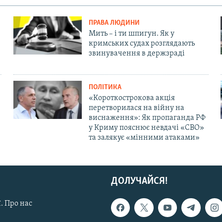
ПРАВА ЛЮДИНИ
Мить – і ти шпигун. Як у
кримських судах розглядають
звинувачення в держзраді
ПОЛІТИКА
«Короткострокова акція
перетворилася на війну на
виснаження»: Як пропаганда РФ
у Криму пояснює невдачі «СВО»
та залякує «мінними атаками»
ДОЛУЧАЙСЯ!
. Про нас