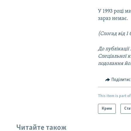
У 1993 році м
зараз немає.
(Спогад від 1
До публікації
Спеціальної к
подолання йог
Поділитис
This item is part of
Крим
Ста
Читайте також