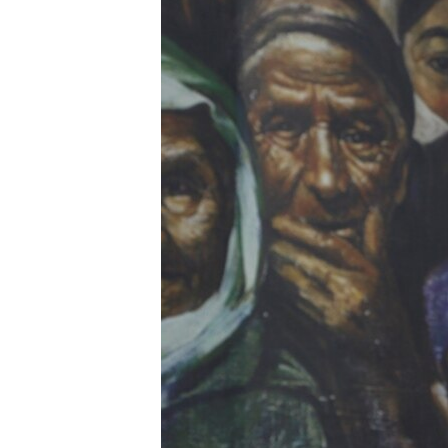
ВІДЕОУРОКИ «ELIFBE»
СВІДЧЕННЯ ОКУПАЦІЇ
УКРАЇНСЬКА ПРОБЛЕМА КРИМУ
ІНФОГРАФІКА