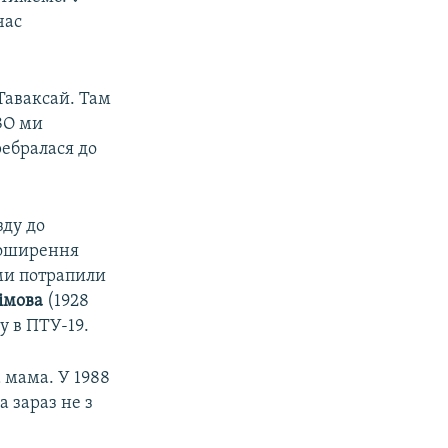
час
 Таваксай. Там
ФЗО ми
ребралася до
зду до
 поширення
ми потрапили
лімова
(1928
у в ПТУ-19.
а мама. У 1988
а зараз не з