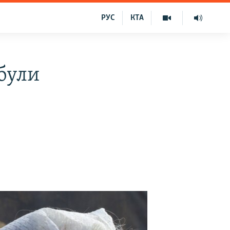
РУС
КТА
були