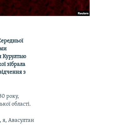
Середньої
ими
ія Курултаю
ої зібрала
відчення з
30 року,
кої області.
, я, Авасултан