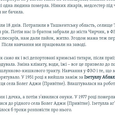
 одна людина померла. Ніяких лікарів, медсестер під 
 не бачила.
ули 18 днів. Потрапили в Ташкентську область, селище
рік. Потім нас із братом забрали до міста Чирчик, в 
слюсарів, нам дали пайок, житло. Згодом мама теж пе
 Після навчання ми працювали на заводі.
ак само як і всі депортовані кримські татари, після приї
одувала. Зміна клімату, води, їжі ‒ все це призвело до
шлунково-кишкового тракту. Навчання у ФЗО і те, що 
 врятувало. У 1951 році я вийшла заміж за
Ізетуллу Абля
нця села Болег Аджи (Привітне). Влаштувалася на робот
н і дочка, а потім з'явилися онуки. У 1977 році померл
ися до рідного села Болег Аджи (Привітне). Ізетулла аг'
ілося б трохи розповісти про нього.