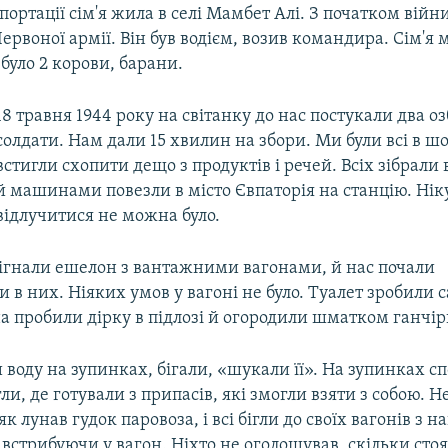
ортації сім'я жила в селі Мамбет Алі. З початком війн
ервоної армії. Він був водієм, возив командира. Сім'я 
 було 2 корови, барани.
18 травня 1944 року на світанку до нас постукали два о
солдати. Нам дали 15 хвилин на збори. Ми були всі в ш
встигли схопити дещо з продуктів і речей. Всіх зібрали 
й машинами повезли в місто Євпаторія на станцію. Нік
відлучитися не можна було.
ідігнали ешелон з вантажними вагонами, й нас почали
 в них. Ніяких умов у вагоні не було. Туалет зробили с
а пробили дірку в підлозі й огородили шматком ганчір
 воду на зупинках, бігали, «шукали її». На зупинках 
ли, де готували з припасів, які змогли взяти з собою. Н
к лунав гудок паровоза, і всі бігли до своїх вагонів з 
 встрибуючи у вагон. Ніхто не оголошував, скільки сто