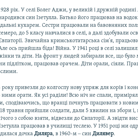
1928 рік. У селі Болег Аджи, у великій і дружній родин
народився син Ізетулла. Батько його працював на водок
їдальні кухарем. Сестри працювали на бавовняних поля
семеро, до 5 класу навчалися в селі, а далі здобували осв
Євпаторії. Звичайна кримськотатарська сім'я, працьови
Але ось прийшла біда! Війна. У 1941 році в селі залишил
жінки та діти. На фронт у людей забирали все, що було
учи підлітком, працював орачем. Діти орали, сіяли. Пр
ослими.
4 року привезли до колгоспу нову упряж для корів і кон
 ними орати. Як усі раділи! Всю ніч не спали, примірял
и, сподіваючись, що вранці почнуть працювати з нови
 18 травня прийшли солдати, дали 5 хвилин на збори і,
чого з собою взяти, відвезли до Євпаторії. А звідти ви
Ізетулла працював в училищі теслею. У 1951 році ми од
одилася дочка
Диляра
, в 1960-м ‒ син
Дилявер
.