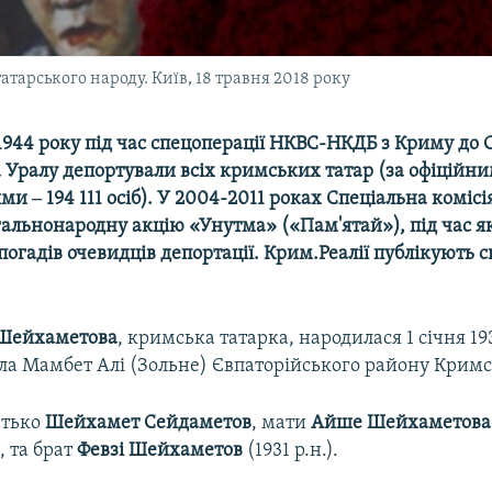
тарського народу. Київ, 18 травня 2018 року
1944 року під час спецоперації НКВС-НКДБ з Криму до 
та Уралу депортували всіх кримських татар (за офіційн
и ‒ 194 111 осіб). У 2004-2011 роках Спеціальна коміс
альнонародну акцію «Унутма» («Пам'ятай»), під час як
погадів очевидців депортації. Крим.Реалії публікують с
 Шейхаметова
, кримська татарка, народилася 1 січня 19
а Мамбет Алі (Зольне) Євпаторійського району Кримсь
батько
Шейхамет Сейдаметов
, мати
Айше Шейхаметова
 та брат
Февзі Шейхаметов
(1931 р.н.).