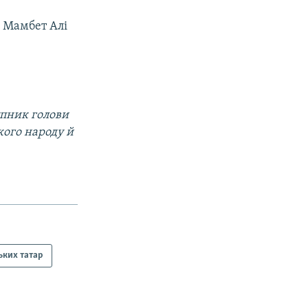
а Мамбет Алі
упник голови
кого народу й
ьких татар