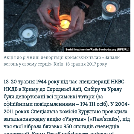
ВІДЕОУРОКИ «ELIFBE»
Русский
СВІДЧЕННЯ ОКУПАЦІЇ
Qırımtatar
УКРАЇНСЬКА ПРОБЛЕМА КРИМУ
ДОЛУЧАЙСЯ!
ІНФОГРАФІКА
Акція до річниці депортації кримських татар «Запали
вогонь у своєму серці». Київ, 18 травня 2017 року
Усі сайти RFE/RL
18-20 травня 1944 року під час спецоперації НКВС-
НКДБ з Криму до Середньої Азії, Сибіру та Уралу
були депортовані всі кримські татари (за
офіційними повідомленнями ‒ 194 111 осіб). У 2004-
2011 роках Спеціальна комісія Курултаю проводила
загальнонародну акцію «Унутма» («Пам'ятай»), під
час якої зібрала близько 950 спогадів очевидців