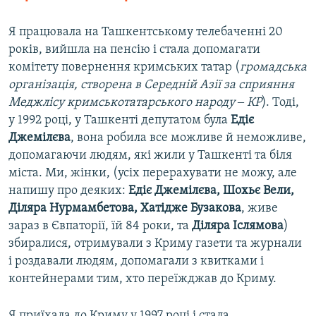
Я працювала на Ташкентському телебаченні 20
років, вийшла на пенсію і стала допомагати
комітету повернення кримських татар (
громадська
організація, створена в Середній Азії за сприяння
Меджлісу кримськотатарського народу ‒ КР
). Тоді,
у 1992 році, у Ташкенті депутатом була
Едіє
Джемілєва
, вона робила все можливе й неможливе,
допомагаючи людям, які жили у Ташкенті та біля
міста. Ми, жінки, (усіх перерахувати не можу, але
напишу про деяких:
Едіє Джемілєва, Шохьє Вели,
Діляра Нурмамбетова, Хатідже Бузакова
, живе
зараз в Євпаторії, їй 84 роки, та
Діляра Іслямова
)
збиралися, отримували з Криму газети та журнали
і роздавали людям, допомагали з квитками і
контейнерами тим, хто переїжджав до Криму.
Я приїхала до Криму у 1997 році і стала