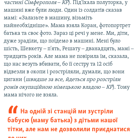
частині Сімферополя ‒ КР
). Під'їхала полуторка, у
машині вже були люди. Один із солдатів сказав
мамі: «Залазьте в машину, візьміть
найнеобхідніше». Мама взяла Коран, фотопортрет
батька та своє фото. Зараз ці речі у мене. Ми, діти,
дуже зраділи, що поїдемо в машині. Мені було
шість, Шевкету ‒ п'ять, Решату ‒ дванадцять, мамі ‒
тридцять років. Але мама не повірила їм, сказала,
що нас везуть вбивати, бо її сестру та 12 осіб
відвезли в окопи і розстріляли, думали, що вони
цигани (
швидше за все, йдеться про розстріли
ромів окупаційною німецькою владою ‒ КР
). Тому
мама нічого не взяла.
На одній зі станцій ми зустріли
бабусю (маму батька) з дітьми нашої
тітки, але нам не дозволили приєднатися