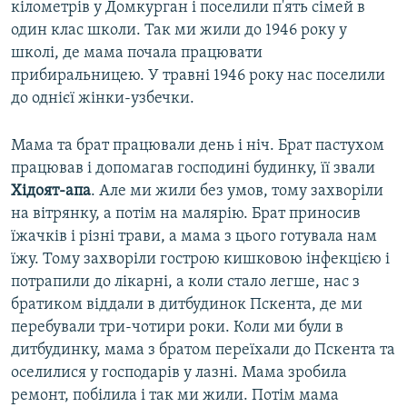
кілометрів у Домкурган і поселили п'ять сімей в
один клас школи. Так ми жили до 1946 року у
школі, де мама почала працювати
прибиральницею. У травні 1946 року нас поселили
до однієї жінки-узбечки.
Мама та брат працювали день і ніч. Брат пастухом
працював і допомагав господині будинку, її звали
Хідоят-апа
. Але ми жили без умов, тому захворіли
на вітрянку, а потім на малярію. Брат приносив
їжачків і різні трави, а мама з цього готувала нам
їжу. Тому захворіли гострою кишковою інфекцією і
потрапили до лікарні, а коли стало легше, нас з
братиком віддали в дитбудинок Пскента, де ми
перебували три-чотири роки. Коли ми були в
дитбудинку, мама з братом переїхали до Пскента та
оселилися у господарів у лазні. Мама зробила
ремонт, побілила і так ми жили. Потім мама