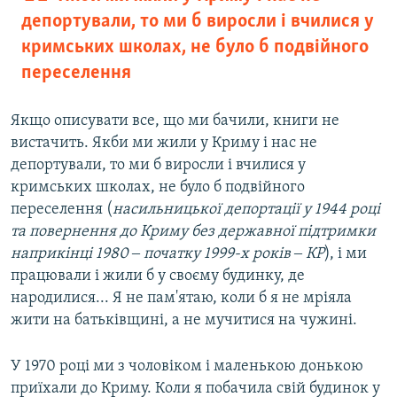
депортували, то ми б виросли і вчилися у
кримських школах, не було б подвійного
переселення
Якщо описувати все, що ми бачили, книги не
вистачить. Якби ми жили у Криму і нас не
депортували, то ми б виросли і вчилися у
кримських школах, не було б подвійного
переселення (
насильницької депортації у 1944 році
та повернення до Криму без державної підтримки
наприкінці 1980 ‒ початку 1999-х років ‒ КР
), і ми
працювали і жили б у своєму будинку, де
народилися... Я не пам'ятаю, коли б я не мріяла
жити на батьківщині, а не мучитися на чужині.
У 1970 році ми з чоловіком і маленькою донькою
приїхали до Криму. Коли я побачила свій будинок у