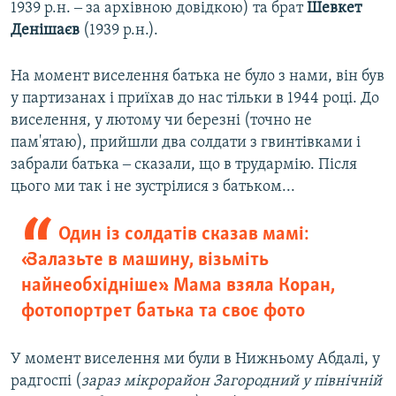
1939 р.н. ‒ за архівною довідкою) та брат
Шевкет
Денішаєв
(1939 р.н.).
На момент виселення батька не було з нами, він був
у партизанах і приїхав до нас тільки в 1944 році. До
виселення, у лютому чи березні (точно не
пам'ятаю), прийшли два солдати з гвинтівками і
забрали батька ‒ сказали, що в трудармію. Після
цього ми так і не зустрілися з батьком...
Один із солдатів сказав мамі:
«Залазьте в машину, візьміть
найнеобхідніше». Мама взяла Коран,
фотопортрет батька та своє фото
У момент виселення ми були в Нижньому Абдалі, у
радгоспі (
зараз мікрорайон Загородний у північній