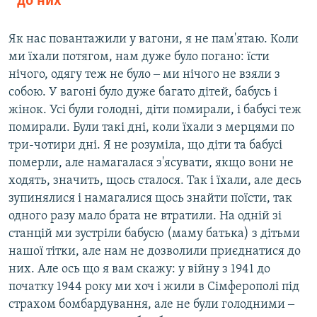
до них
Як нас повантажили у вагони, я не пам'ятаю. Коли
ми їхали потягом, нам дуже було погано: їсти
нічого, одягу теж не було ‒ ми нічого не взяли з
собою. У вагоні було дуже багато дітей, бабусь і
жінок. Усі були голодні, діти помирали, і бабусі теж
помирали. Були такі дні, коли їхали з мерцями по
три-чотири дні. Я не розуміла, що діти та бабусі
померли, але намагалася з'ясувати, якщо вони не
ходять, значить, щось сталося. Так і їхали, але десь
зупинялися і намагалися щось знайти поїсти, так
одного разу мало брата не втратили. На одній зі
станцій ми зустріли бабусю (маму батька) з дітьми
нашої тітки, але нам не дозволили приєднатися до
них. Але ось що я вам скажу: у війну з 1941 до
початку 1944 року ми хоч і жили в Сімферополі під
страхом бомбардування, але не були голодними ‒