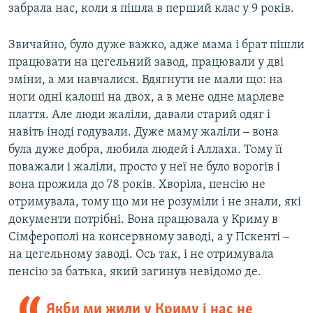
забрала нас, коли я пішла в перший клас у 9 років.
Звичайно, було дуже важко, адже мама і брат пішли
працювати на цегельний завод, працювали у дві
зміни, а ми навчалися. Вдягнути не мали що: на
ноги одні калоші на двох, а в мене одне марлеве
плаття. Але люди жаліли, давали старий одяг і
навіть іноді годували. Дуже маму жаліли ‒ вона
була дуже добра, любила людей і Аллаха. Тому її
поважали і жаліли, просто у неї не було ворогів і
вона прожила до 78 років. Хворіла, пенсію не
отримувала, тому що ми не розуміли і не знали, які
документи потрібні. Вона працювала у Криму в
Сімферополі на консервному заводі, а у Пскенті ‒
на цегельному заводі. Ось так, і не отримувала
пенсію за батька, який загинув невідомо де.
Якби ми жили у Криму і нас не