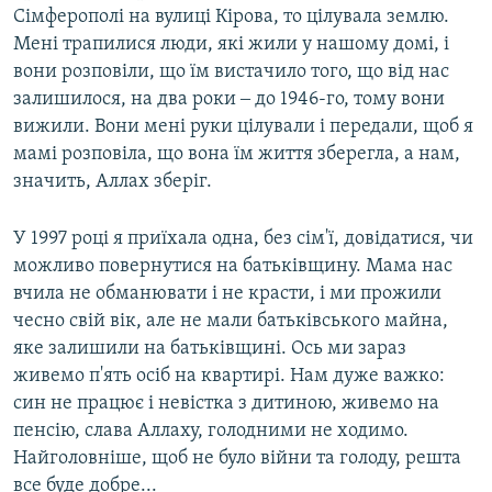
Сімферополі на вулиці Кірова, то цілувала землю.
Мені трапилися люди, які жили у нашому домі, і
вони розповіли, що їм вистачило того, що від нас
залишилося, на два роки ‒ до 1946-го, тому вони
вижили. Вони мені руки цілували і передали, щоб я
мамі розповіла, що вона їм життя зберегла, а нам,
значить, Аллах зберіг.
У 1997 році я приїхала одна, без сім'ї, довідатися, чи
можливо повернутися на батьківщину. Мама нас
вчила не обманювати і не красти, і ми прожили
чесно свій вік, але не мали батьківського майна,
яке залишили на батьківщині. Ось ми зараз
живемо п'ять осіб на квартирі. Нам дуже важко:
син не працює і невістка з дитиною, живемо на
пенсію, слава Аллаху, голодними не ходимо.
Найголовніше, щоб не було війни та голоду, решта
все буде добре...