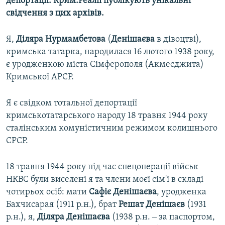
депортації. Крим.Реалії публікують унікальні
свідчення з цих архівів.
Я,
Діляра Нурмамбетова
(
Денішаєва
в дівоцтві),
кримська татарка, народилася 16 лютого 1938 року,
є уродженкою міста Сімферополя (Акмесджита)
Кримської АРСР.
Я є свідком тотальної депортації
кримськотатарського народу 18 травня 1944 року
сталінським комуністичним режимом колишнього
СРСР.
18 травня 1944 року під час спецоперації військ
НКВС були виселені я та члени моєї сім'ї в складі
чотирьох осіб: мати
Сафіє Денішаєва
, уродженка
Бахчисарая (1911 р.н.), брат
Решат Денішаєв
(1931
р.н.), я,
Діляра Денішаєва
(1938 р.н. ‒ за паспортом,