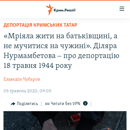
Доступність
посилання
Перейти
ДЕПОРТАЦІЯ КРИМСЬКИХ ТАТАР
до
НОВИНИ
«Мріяла жити на батьківщині, а
основного
ВОДА.КРИМ
матеріалу
не мучитися на чужині». Діляра
ВІДЕО ТА ФОТО
Перейти
Нурмамбетова ‒ про депортацію
до
ПОЛІТИКА
18 травня 1944 року
основної
БЛОГИ
навігації
Ельведін Чубаров
Перейти
ПОГЛЯД
до
05 травень 2020, 09:00
ІНТЕРВ'Ю
пошуку
ВСЕ ЗА ДЕНЬ
Поділитись
Читати без VPN
СПЕЦПРОЕКТИ
ЯК ОБІЙТИ БЛОКУВАННЯ
ДЕПОРТАЦІЯ