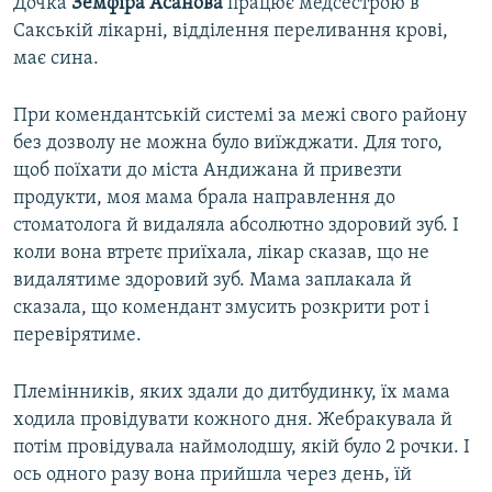
Дочка
Земфіра Асанова
працює медсестрою в
Сакській лікарні, відділення переливання крові,
має сина.
При комендантській системі за межі свого району
без дозволу не можна було виїжджати. Для того,
щоб поїхати до міста Андижана й привезти
продукти, моя мама брала направлення до
стоматолога й видаляла абсолютно здоровий зуб. І
коли вона втретє приїхала, лікар сказав, що не
видалятиме здоровий зуб. Мама заплакала й
сказала, що комендант змусить розкрити рот і
перевірятиме.
Племінників, яких здали до дитбудинку, їх мама
ходила провідувати кожного дня. Жебракувала й
потім провідувала наймолодшу, якій було 2 рочки. І
ось одного разу вона прийшла через день, їй