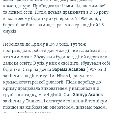
комендатури. Приїжджала тільки під час зимової
та літньої сесії. Потім почала працювати з 1953 року
в пологовому будинку акушеркою. У 1956 році, у
березні, вийшла заміж, зараз маю трьох дітей і 8
онуків.
Переїхали до Криму в 1990 році. Тут теж
постраждали: роботи для молоді немає, займайся,
хто чим може. Збудували будинок, дітей одружили,
дали їм освіту. В усіх у них є свої діти, збудували собі
будинки. Старша дочка
Зарема Асанова
(1957 р.н.)
закінчила педінститут ім. Нізамі, факультет
кримськотатарської філології. Після переїзду до
Криму працювала вихователем у національній
групі в дитсадку, має 4 дітей. Син
Зіннур Асанов
закінчив у Ташкенті електромеханічний технікум,
працює на хлібозаводі оператором, живемо разом.