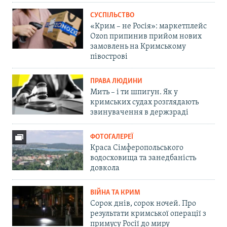
СУСПІЛЬСТВО
«Крим – не Росія»: маркетплейс
Ozon припинив прийом нових
замовлень на Кримському
півострові
ПРАВА ЛЮДИНИ
Мить – і ти шпигун. Як у
кримських судах розглядають
звинувачення в держзраді
ФОТОГАЛЕРЕЇ
Краса Сімферопольського
водосховища та занедбаність
довкола
ВІЙНА ТА КРИМ
Сорок днів, сорок ночей. Про
результати кримської операції з
примусу Росії до миру