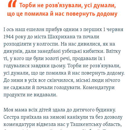
Торби не розв'язували, усі думали,
що це помилка й нас повернуть додому
І ось наш ешелон прибув одним з перших 1 червня
1944 року до міста Шахрихана та почали
розподіляти у колгоспи. На нас дивилися, як на
дикунів, дали занедбані узбецькі кибитки. Влітку
ті, у кого ще були золоті речі, продавали їх і
годувалися завдяки цьому. Торби не розв'язували,
усі думали, що це помилка й нас повернуть додому.
До зими в усіх все скінчилося, міські люди нічого
не саджали й почали голодувати. Комендатури
продукти не видавали.
Моя мама всіх дітей здала до дитячого будинку.
Сестра приїхала на зимові канікули та без дозволу
комендатури відвезла нас у Ташкентську область,