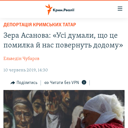
Доступність
посилання
Перейти
ДЕПОРТАЦІЯ КРИМСЬКИХ ТАТАР
до
НОВИНИ
Зера Асанова: «Усі думали, що це
основного
ВОДА.КРИМ
матеріалу
помилка й нас повернуть додому»
ВІДЕО ТА ФОТО
Перейти
до
Ельведін Чубаров
ПОЛІТИКА
основної
10 червень 2019, 14:30
БЛОГИ
навігації
Перейти
ПОГЛЯД
Поділитись
Читати без VPN
до
ІНТЕРВ'Ю
пошуку
ВСЕ ЗА ДЕНЬ
СПЕЦПРОЕКТИ
ЯК ОБІЙТИ БЛОКУВАННЯ
ДЕПОРТАЦІЯ