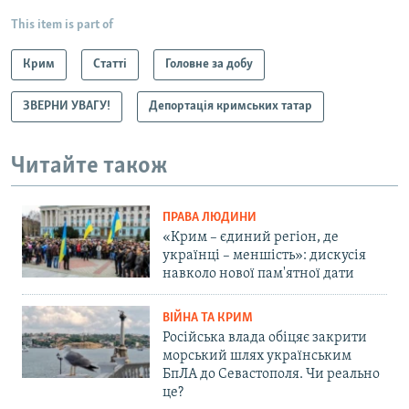
This item is part of
Крим
Статті
Головне за добу
ЗВЕРНИ УВАГУ!
Депортація кримських татар
Читайте також
ПРАВА ЛЮДИНИ
«Крим – єдиний регіон, де
українці – меншість»: дискусія
навколо нової пам'ятної дати
ВІЙНА ТА КРИМ
Російська влада обіцяє закрити
морський шлях українським
БпЛА до Севастополя. Чи реально
це?