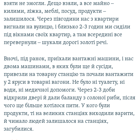
взяти не змогли. Дещо взяли, а все майно ‒
килими, ліжка, меблі, посуд, продукти ‒
залишилося. Через півгодини нас з квартири
вигнали на вулицю, і близько 2-3 годин ми сиділи
під вікнами своїх квартир, а там всередині все
перевернули ‒ шукали дорогі золоті речі.
Вночі, під ранок, приїхали вантажні машини, і нас
двома машинами, в яких були ще й сусіди,
привезли на товарну станцію та почали вантажити
у 2 яруси в товарні вагони. Не було ні туалету, ні
води, ні медичної допомоги. Через 2-3 доби
відкрили двері й дали баланду з солоної риби, після
чого ще більше хотілося пити. У кого були
продукти, ті на великих станціях виходили варити,
й чимало людей залишалося на станціях,
загубилися.