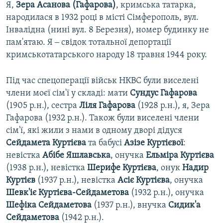
Я,
Зера Асанова (Гафарова)
, кримська татарка,
народилася в 1932 році в місті Сімферополь, вул.
Інвалідна (нині вул. 8 Березня), номер будинку не
пам'ятаю. Я ‒ свідок тотальної депортації
кримськотатарського народу 18 травня 1944 року.
Під час спецоперації військ НКВС були виселені
члени моєї сім'ї у складі: мати
Сундус Гафарова
(1905 р.н.), сестра
Ліля Гафарова
(1928 р.н.), я, Зера
Гафарова (1932 р.н.). Також були виселені члени
сім'ї, які жили з нами в одному дворі дідуся
Сейдамета Куртієва
та бабусі
Азізе Куртієвої
:
невістка
Абібе Яшлавська
, онучка
Ельміра Куртієва
(1938 р.н.), невістка
Шерифе Куртієва
, онук
Надир
Куртієв
(1937 р.н.), невістка
Асіє Куртієва
, онучка
Шевк'іє Куртієва-Сейдаметова
(1932 р.н.), онучка
Шефіка Сейдаметова
(1937 р.н.), внучка
Сидик'а
Сейдаметова
(1942 р.н.).