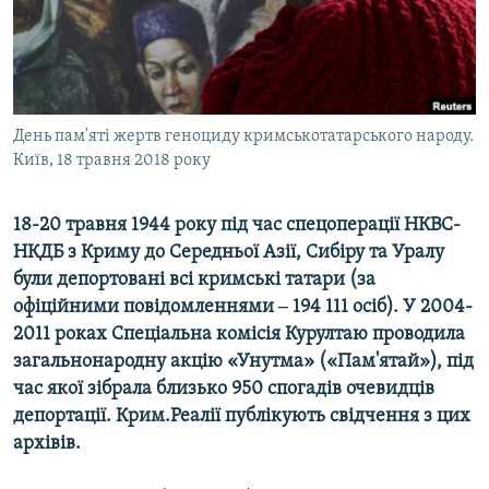
ВІДЕОУРОКИ «ELIFBE»
Русский
СВІДЧЕННЯ ОКУПАЦІЇ
Qırımtatar
УКРАЇНСЬКА ПРОБЛЕМА КРИМУ
ДОЛУЧАЙСЯ!
День пам'яті жертв геноциду кримськотатарського народу.
ІНФОГРАФІКА
Київ, 18 травня 2018 року
18-20 травня 1944 року під час спецоперації НКВС-
Усі сайти RFE/RL
НКДБ з Криму до Середньої Азії, Сибіру та Уралу
були депортовані всі кримські татари (за
офіційними повідомленнями ‒ 194 111 осіб). У 2004-
2011 роках Спеціальна комісія Курултаю проводила
загальнонародну акцію «Унутма» («Пам'ятай»), під
час якої зібрала близько 950 спогадів очевидців
депортації. Крим.Реалії публікують свідчення з цих
архівів.