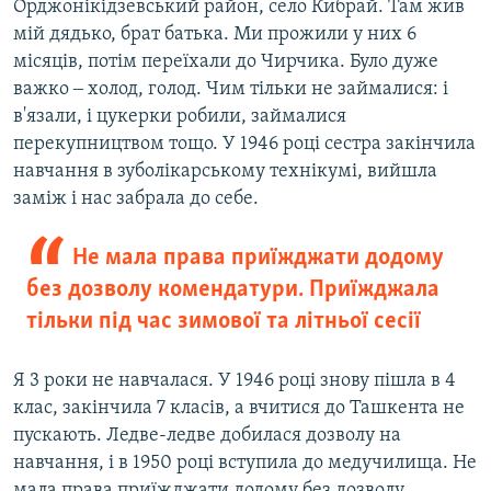
Орджонікідзевський район, село Кибрай. Там жив
мій дядько, брат батька. Ми прожили у них 6
місяців, потім переїхали до Чирчика. Було дуже
важко ‒ холод, голод. Чим тільки не займалися: і
в'язали, і цукерки робили, займалися
перекупництвом тощо. У 1946 році сестра закінчила
навчання в зуболікарському технікумі, вийшла
заміж і нас забрала до себе.
Не мала права приїжджати додому
без дозволу комендатури. Приїжджала
тільки під час зимової та літньої сесії
Я 3 роки не навчалася. У 1946 році знову пішла в 4
клас, закінчила 7 класів, а вчитися до Ташкента не
пускають. Ледве-ледве добилася дозволу на
навчання, і в 1950 році вступила до медучилища. Не
мала права приїжджати додому без дозволу