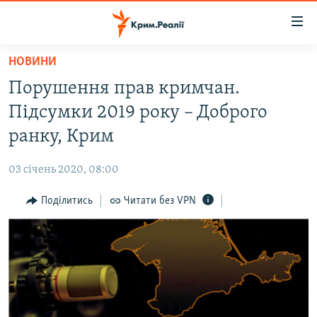
Доступність
посилання
Перейти
НОВИНИ
до
НОВИНИ
Порушення прав кримчан.
основного
ВОДА.КРИМ
матеріалу
Підсумки 2019 року – Доброго
ВІДЕО ТА ФОТО
Перейти
ранку, Крим
до
ПОЛІТИКА
основної
03 січень 2020, 08:00
БЛОГИ
навігації
Перейти
Поділитись
Читати без VPN
ПОГЛЯД
до
ІНТЕРВ'Ю
пошуку
ВСЕ ЗА ДЕНЬ
СПЕЦПРОЕКТИ
ЯК ОБІЙТИ БЛОКУВАННЯ
ДЕПОРТАЦІЯ