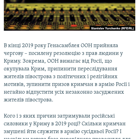
ВІДЕОУРОКИ «ELIFBE»
Русский
СВІДЧЕННЯ ОКУПАЦІЇ
Qırımtatar
УКРАЇНСЬКА ПРОБЛЕМА КРИМУ
ДОЛУЧАЙСЯ!
ІНФОГРАФІКА
В кінці 2019 року Генасамблея ООН прийняла
чергову – посилену резолюцію з прав людини у
Криму. Зокрема, ООН вимагає від Росії, що
Усі сайти RFE/RL
окупувала Крим, припинити переслідування
жителів півострова з політичних і релігійних
мотивів, зупинити призов кримчан в армію Росії і
негайно відпустити усіх незаконно засуджених
жителів півострова.
Кого і з яких причин затримували російські
силовики у Криму в 2019 році? Скільки кримчан
змушені йти служити в армію сусідньої Росії? І