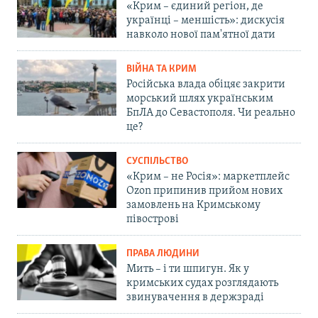
«Крим – єдиний регіон, де
українці – меншість»: дискусія
навколо нової пам'ятної дати
ВІЙНА ТА КРИМ
Російська влада обіцяє закрити
морський шлях українським
БпЛА до Севастополя. Чи реально
це?
СУСПІЛЬСТВО
«Крим – не Росія»: маркетплейс
Ozon припинив прийом нових
замовлень на Кримському
півострові
ПРАВА ЛЮДИНИ
Мить – і ти шпигун. Як у
кримських судах розглядають
звинувачення в держзраді