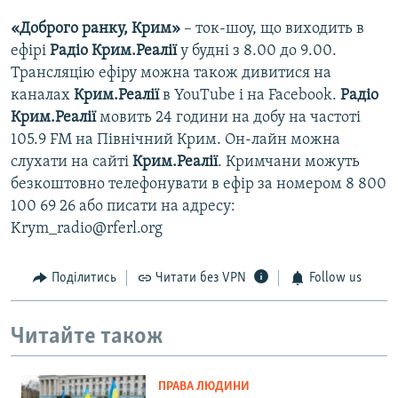
«Доброго ранку, Крим»
– ток-шоу, що виходить в
ефірі
Радіо Крим.Реалії
у будні з 8.00 до 9.00.
Трансляцію ефіру можна також дивитися на
каналах
Крим.Реалії
в YouTube і на Facebook.
Радіо
Крим.Реалії
мовить 24 години на добу на частоті
105.9 FM на Північний Крим. Он-лайн можна
слухати на сайті
Крим.Реалії
. Кримчани можуть
безкоштовно телефонувати в ефір за номером 8 800
100 69 26 або писати на адресу:
Krym_radio@rferl.org
Поділитись
Читати без VPN
Follow us
Читайте також
ПРАВА ЛЮДИНИ