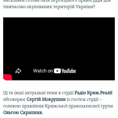
наскільки готова база перехідного правосуддя для
тимчасово окупованих територій України?
Ці та інші актуальні теми в студії
Радіо Крим.Реалії
обговорює
Сергій Мокрушин
із гостем студії –
головою правління Кримської правозахисної групи
Ольгою Скрипник
.