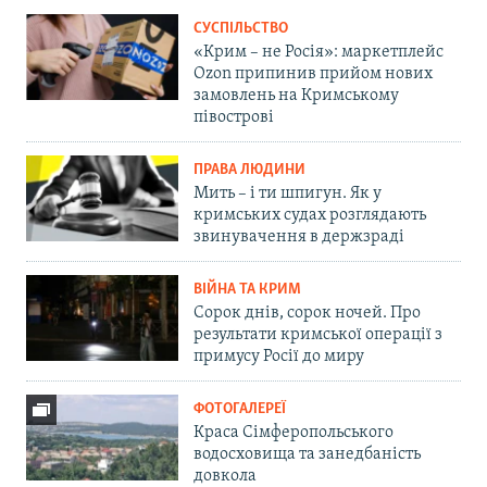
СУСПІЛЬСТВО
«Крим – не Росія»: маркетплейс
Ozon припинив прийом нових
замовлень на Кримському
півострові
ПРАВА ЛЮДИНИ
Мить – і ти шпигун. Як у
кримських судах розглядають
звинувачення в держзраді
ВІЙНА ТА КРИМ
Сорок днів, сорок ночей. Про
результати кримської операції з
примусу Росії до миру
ФОТОГАЛЕРЕЇ
Краса Сімферопольського
водосховища та занедбаність
довкола