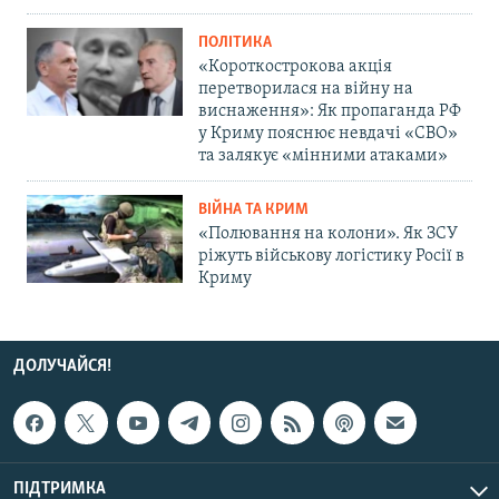
ПОЛІТИКА
«Короткострокова акція
перетворилася на війну на
виснаження»: Як пропаганда РФ
у Криму пояснює невдачі «СВО»
та залякує «мінними атаками»
ВІЙНА ТА КРИМ
«Полювання на колони». Як ЗСУ
ріжуть військову логістику Росії в
Криму
ДОЛУЧАЙСЯ!
ПІДТРИМКА