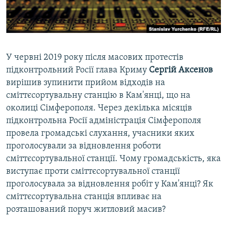
ВІДЕОУРОКИ «ELIFBE»
Русский
СВІДЧЕННЯ ОКУПАЦІЇ
Qırımtatar
УКРАЇНСЬКА ПРОБЛЕМА КРИМУ
У червні 2019 року після масових протестів
ДОЛУЧАЙСЯ!
ІНФОГРАФІКА
підконтрольний Росії глава Криму
Сергій Аксенов
вирішив зупинити прийом відходів на
сміттєсортувальну станцію в Кам'янці, що на
околиці Сімферополя. Через декілька місяців
Усі сайти RFE/RL
підконтрольна Росії адміністрація Сімферополя
провела громадські слухання, учасники яких
проголосували за відновлення роботи
сміттєсортувальної станції. Чому громадськість, яка
виступає проти сміттєсортувальної станції
проголосувала за відновлення робіт у Кам'янці? Як
сміттєсортувальна станція впливає на
розташований поруч житловий масив?