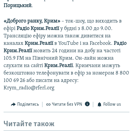
Порицький
.
«Доброго ранку, Крим»
– ток-шоу, що виходить в
ефірі
Радіо Крим.Реалії
у будні з 8.00 до 9.00.
Трансляцію ефіру можна також дивитися на
каналах
Крим.Реалії
в YouTube і на Facebook.
Радіо
Крим.Реалії
мовить 24 години на добу на частоті
105.9 FM на Північний Крим. Он-лайн можна
слухати на сайті
Крим.Реалії
. Кримчани можуть
безкоштовно телефонувати в ефір за номером 8 800
100 69 26 або писати на адресу:
Krym_radio@rferl.org
Поділитись
Читати без VPN
Follow us
Читайте також