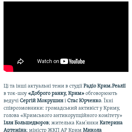
Ці та інші актуальні теми в студії
Радіо Крим.Реалії
в ток-шоу
«Доброго ранку, Крим»
обговорюють
ведучі
Сергій Мокрушин
і
Стас Юрченко
. Їхні
співрозмовники: громадський активіст у Криму,
голова «Кримського антикорупційного комітету»
Ілля Большедворов
; жителька Кам'янки
Катерина
Артеміна
; міністр ЖКП АР Крим
Микола