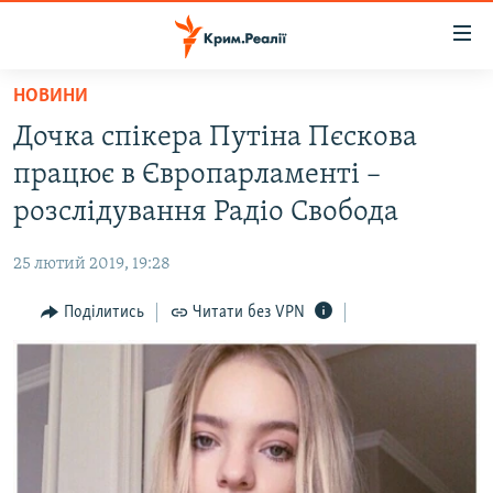
Доступність
посилання
Перейти
НОВИНИ
до
НОВИНИ
Дочка спікера Путіна Пєскова
основного
ВОДА.КРИМ
матеріалу
працює в Європарламенті –
ВІДЕО ТА ФОТО
Перейти
розслідування Радіо Свобода
до
ПОЛІТИКА
основної
25 лютий 2019, 19:28
БЛОГИ
навігації
Перейти
Поділитись
Читати без VPN
ПОГЛЯД
до
ІНТЕРВ'Ю
пошуку
ВСЕ ЗА ДЕНЬ
СПЕЦПРОЕКТИ
ЯК ОБІЙТИ БЛОКУВАННЯ
ДЕПОРТАЦІЯ