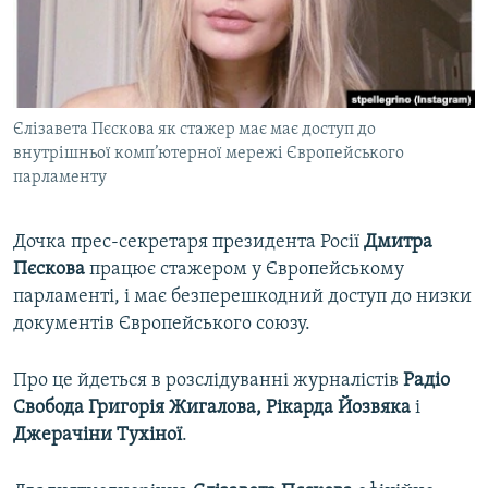
ВІДЕОУРОКИ «ELIFBE»
Русский
СВІДЧЕННЯ ОКУПАЦІЇ
Qırımtatar
УКРАЇНСЬКА ПРОБЛЕМА КРИМУ
Єлізавета Пєскова як стажер має має доступ до
ДОЛУЧАЙСЯ!
ІНФОГРАФІКА
внутрішньої комп’ютерної мережі Європейського
парламенту
Усі сайти RFE/RL
Дочка прес-секретаря президента Росії
Дмитра
Пєскова
працює стажером у Європейському
парламенті, і має безперешкодний доступ до низки
документів Європейського союзу.
Про це йдеться в розслідуванні журналістів
Радіо
Свобода Григорія Жигалова, Рікарда Йозвяка
і
Джерачіни Тухіної
.