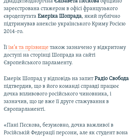
Двадцятиоднорічна
Єлізавета Пєскова
офіційно
зареєстрована стажером в офісі французького
євродепутата
Емеріка Шопрада
,
який публічно
підтримував анексію українського Криму Росією
2014-го.
Її
ім’я та прізвище
також зазначено у відкритому
доступі на сторінці Шопрада на сайті
Європейського парламенту.
Емерік Шопрад у відповідь на запит
Радіо Свобода
підтвердив, що в його команді справді працює
дочка впливового російського чиновника, і
зазначив, що це вже її друге стажування в
Європарламенті.
«Пані Пєскова, безумовно, дочка важливої в
Російській Федерації персони, але як студент вона