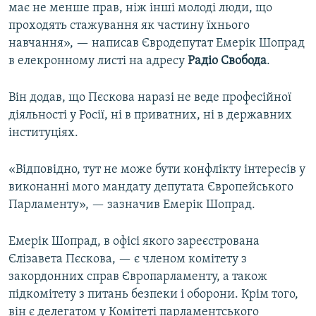
має не менше прав, ніж інші молоді люди, що
проходять стажування як частину їхнього
навчання», — написав Євродепутат Емерік Шопрад
в елекронному листі на адресу
Радіо Свобода
.
Він додав, що Пєскова наразі не веде професійної
діяльності у Росії, ні в приватних, ні в державних
інституціях.
«Відповідно, тут не може бути конфлікту інтересів у
виконанні мого мандату депутата Європейського
Парламенту», — зазначив Емерік Шопрад.
Емерік Шопрад, в офісі якого зареєстрована
Єлізавета Пєскова, — є членом комітету з
закордонних справ Європарламенту, а також
підкомітету з питань безпеки і оборони. Крім того,
він є делегатом у Комітеті парламентського