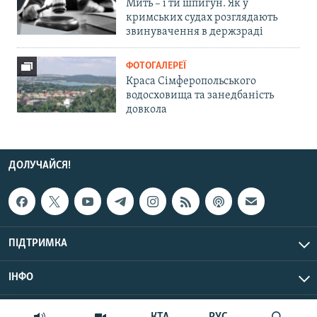
Мить – і ти шпигун. Як у
кримських судах розглядають
звинувачення в держзраді
ФОТОГАЛЕРЕЇ
Краса Сімферопольського
водосховища та занедбаність
довкола
ДОЛУЧАЙСЯ!
ПІДТРИМКА
ІНФО
© Крим.Реалії, 2026 | Усі права застережено.