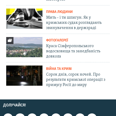
ПРАВА ЛЮДИНИ
Мить – і ти шпигун. Як у
кримських судах розглядають
звинувачення в держзраді
ФОТОГАЛЕРЕЇ
Краса Сімферопольського
водосховища та занедбаність
довкола
ВІЙНА ТА КРИМ
Сорок днів, сорок ночей. Про
результати кримської операції з
примусу Росії до миру
ДОЛУЧАЙСЯ!