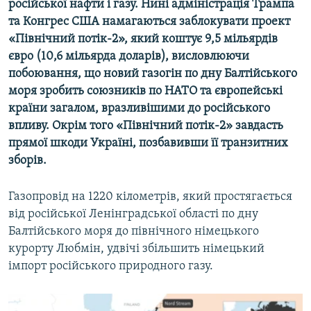
російської нафти і газу. Нині адміністрація Трампа
та Конгрес США намагаються заблокувати проект
«Північний потік-2», який коштує 9,5 мільярдів
євро (10,6 мільярда доларів), висловлюючи
побоювання, що новий газогін по дну Балтійського
моря зробить союзників по НАТО та європейські
країни загалом, вразливішими до російського
впливу. Окрім того «Північний потік-2» завдасть
прямої шкоди Україні, позбавивши її транзитних
зборів.
Газопровід на 1220 кілометрів, який простягається
від російської Ленінградської області по дну
Балтійського моря до північного німецького
курорту Любмін, удвічі збільшить німецький
імпорт російського природного газу.