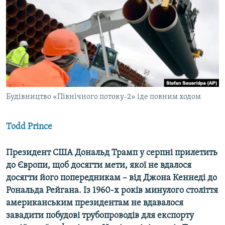
ВІДЕОУРОКИ «ELIFBE»
Русский
СВІДЧЕННЯ ОКУПАЦІЇ
Qırımtatar
УКРАЇНСЬКА ПРОБЛЕМА КРИМУ
ДОЛУЧАЙСЯ!
ІНФОГРАФІКА
Будівництво «Північного потоку-2» іде повним ходом
Усі сайти RFE/RL
Todd Prince
Президент США Дональд Трамп у серпні прилетить
до Європи, щоб досягти мети, якої не вдалося
досягти його попередникам – від Джона Кеннеді до
Рональда Рейгана. Із 1960-х років​ минулого століття
американським президентам не вдавалося
завадити побудові трубопроводів для експорту