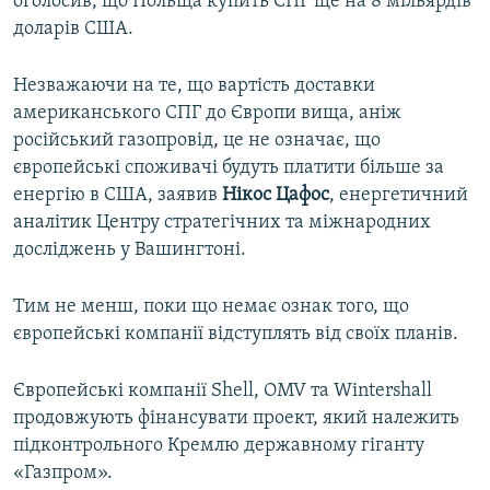
оголосив, що Польща купить СПГ ще на 8 мільярдів
доларів США.
Незважаючи на те, що вартість доставки
американського СПГ до Європи вища, аніж
російський газопровід, це не означає, що
європейські споживачі будуть платити більше за
енергію в США, заявив
Нікос Цафос
, енергетичний
аналітик Центру стратегічних та міжнародних
досліджень у Вашингтоні.
Тим не менш, поки що немає ознак того, що
європейські компанії відступлять від своїх планів.
Європейські компанії Shell, OMV та Wintershall
продовжують фінансувати проект, який належить
підконтрольного Кремлю державному гіганту
«Газпром».