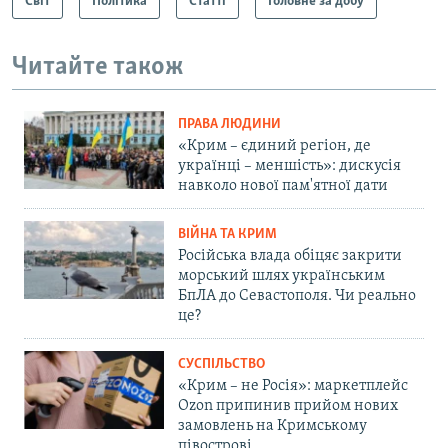
Світ
Політика
Статті
Головне за добу
Читайте також
ПРАВА ЛЮДИНИ
«Крим – єдиний регіон, де
українці – меншість»: дискусія
навколо нової пам'ятної дати
ВІЙНА ТА КРИМ
Російська влада обіцяє закрити
морський шлях українським
БпЛА до Севастополя. Чи реально
це?
СУСПІЛЬСТВО
«Крим – не Росія»: маркетплейс
Ozon припинив прийом нових
замовлень на Кримському
півострові