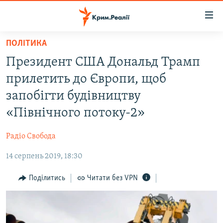
Доступність
посилання
Перейти
ПОЛІТИКА
до
НОВИНИ
Президент США Дональд Трамп
основного
ВОДА.КРИМ
матеріалу
прилетить до Європи, щоб
ВІДЕО ТА ФОТО
Перейти
запобігти будівництву
до
ПОЛІТИКА
«Північного потоку-2»
основної
БЛОГИ
навігації
Радіо Свобода
Перейти
ПОГЛЯД
до
14 серпень 2019, 18:30
ІНТЕРВ'Ю
пошуку
ВСЕ ЗА ДЕНЬ
Поділитись
Читати без VPN
СПЕЦПРОЕКТИ
ЯК ОБІЙТИ БЛОКУВАННЯ
ДЕПОРТАЦІЯ