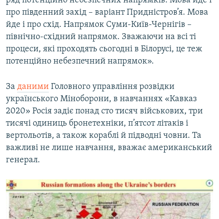
ряд потенційно небезпечних напрямків. Мова йде і
про південний захід – варіант Придністров’я. Мова
йде і про схід. Напрямок Суми-Київ-Чернігів –
північно-східний напрямок. Зважаючи на всі ті
процеси, які проходять сьогодні в Білорусі, це теж
потенційно небезпечний напрямок».
За
даними
Головного управління розвідки
українського Міноборони, в навчаннях «Кавказ
2020» Росія задіє понад сто тисяч військових, три
тисячі одиниць бронетехніки, п’ятсот літаків і
вертольотів, а також кораблі й підводні човни. Та
важливі не лише навчання, вважає американський
генерал.