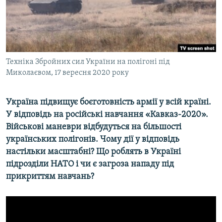
ВІДЕОУРОКИ «ELIFBE»
Русский
СВІДЧЕННЯ ОКУПАЦІЇ
Qırımtatar
УКРАЇНСЬКА ПРОБЛЕМА КРИМУ
ДОЛУЧАЙСЯ!
Техніка Збройних сил України на полігоні під
ІНФОГРАФІКА
Миколаєвом, 17 вересня 2020 року
Україна підвищує боєготовність армії у всій країні.
Усі сайти RFE/RL
У відповідь на російські навчання «Кавказ-2020».
Військові маневри відбудуться на більшості
українських полігонів. Чому дії у відповідь
настільки масштабні? Що роблять в Україні
підрозділи НАТО і чи є загроза нападу під
прикриттям навчань?