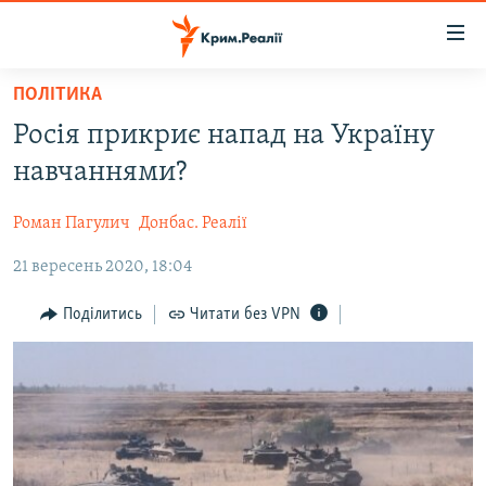
Доступність
посилання
Перейти
ПОЛІТИКА
до
НОВИНИ
Росія прикриє напад на Україну
основного
ВОДА.КРИМ
матеріалу
навчаннями?
ВІДЕО ТА ФОТО
Перейти
до
Роман Пагулич
Донбас. Реалії
ПОЛІТИКА
основної
21 вересень 2020, 18:04
БЛОГИ
навігації
Перейти
ПОГЛЯД
Поділитись
Читати без VPN
до
ІНТЕРВ'Ю
пошуку
ВСЕ ЗА ДЕНЬ
СПЕЦПРОЕКТИ
ЯК ОБІЙТИ БЛОКУВАННЯ
ДЕПОРТАЦІЯ