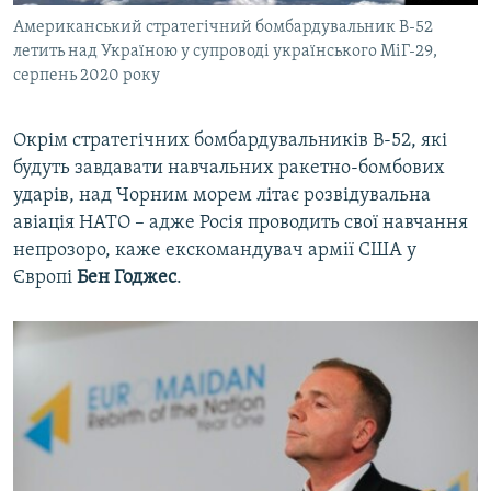
Американський стратегічний бомбардувальник B-52
летить над Україною у супроводі українського МіГ-29,
серпень 2020 року
Окрім стратегічних бомбардувальників B-52, які
будуть завдавати навчальних ракетно-бомбових
ударів, над Чорним морем літає розвідувальна
авіація НАТО – адже Росія проводить свої навчання
непрозоро, каже екскомандувач армії США у
Європі
Бен Годжес
.