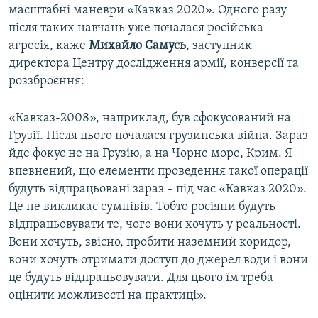
масштабні маневри «Кавказ 2020». Одного разу
після таких навчань уже почалася російська
агресія, каже
Михайло Самусь
, заступник
директора Центру дослідження армії, конверсії та
роззброєння:
«Кавказ-2008», наприклад, був сфокусований на
Грузії. Після цього почалася грузинська війна. Зараз
йде фокус не на Грузію, а на Чорне море, Крим. Я
впевнений, що елементи проведення такої операції
будуть відпрацьовані зараз – під час «Кавказ 2020».
Це не викликає сумнівів. Тобто росіяни будуть
відпрацьовувати те, чого вони хочуть у реальності.
Вони хочуть, звісно, пробити наземний коридор,
вони хочуть отримати доступ до джерел води і вони
це будуть відпрацьовувати. Для цього їм треба
оцінити можливості на практиці».