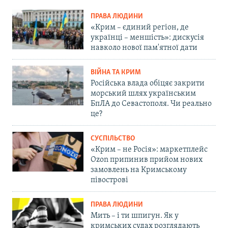
ПРАВА ЛЮДИНИ
«Крим – єдиний регіон, де
українці – меншість»: дискусія
навколо нової пам'ятної дати
ВІЙНА ТА КРИМ
Російська влада обіцяє закрити
морський шлях українським
БпЛА до Севастополя. Чи реально
це?
СУСПІЛЬСТВО
«Крим – не Росія»: маркетплейс
Ozon припинив прийом нових
замовлень на Кримському
півострові
ПРАВА ЛЮДИНИ
Мить – і ти шпигун. Як у
кримських судах розглядають