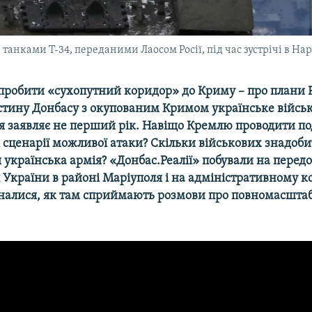
танками Т-34, переданими Лаосом Росії, під час зустрічі в Нар
 пробити «сухопутний коридор» до Криму – про плани Ро
стину Донбасу з окупованим Кримом українське війсь
 заявляє не перший рік. Навіщо Кремлю проводити по
 сценарії можливої атаки? Скільки військових знадобить
я українська армія? «Донбас.Реалії» побували на перед
України в районі Маріуполя і на адміністративному ко
налися, як там сприймають розмови про повномасшта