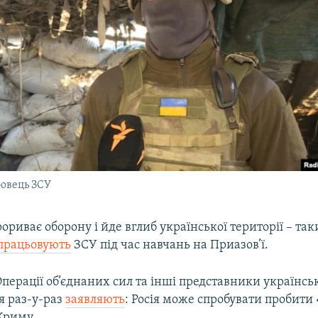
овець ЗСУ
риває оборону і йде вглиб української території – та
працьовують
ЗСУ під час навчань на Приазов’ї.
перації об’єднаних сил та інші представники українсь
 раз-у-раз
заявляють
: Росія може спробувати пробити
риму.​