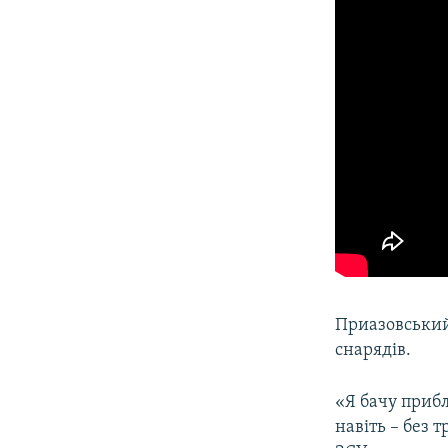
Приазовський
снарядів.
«Я бачу прибл
навіть – без т