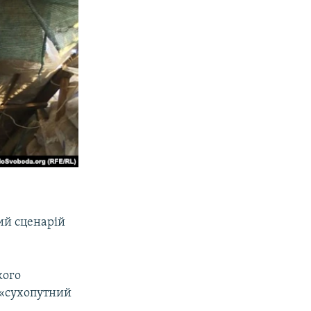
кий сценарій
кого
 «сухопутний