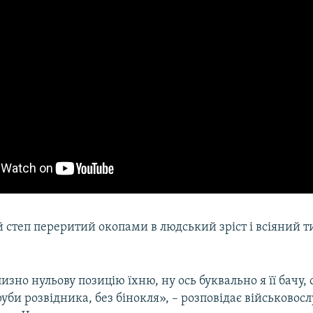
 степ переритий окопами в людський зріст і всіяний 
изно нульову позицію їхню, ну ось буквально я її бачу, 
руби розвідника, без бінокля», –
розповідає військовос