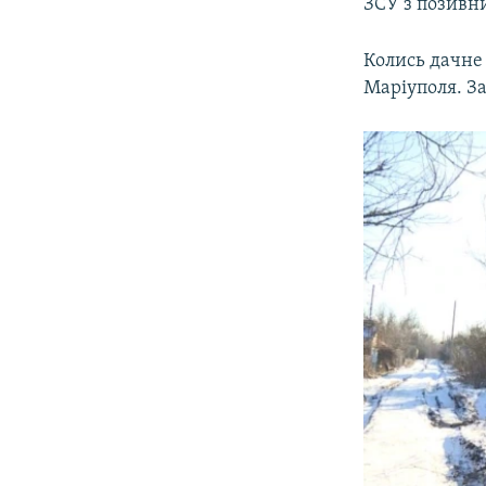
ЗСУ з позивн
Колись дачне 
Маріуполя. З