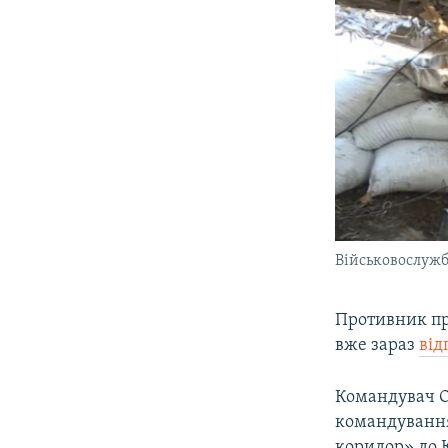
Військовослужб
Противник про
вже зараз
від
Командувач О
командування
коридор» до К