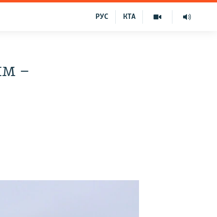
РУС
КТА
им –