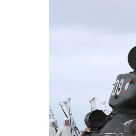
ВІДЕОУРОКИ «ELIFBE»
СВІДЧЕННЯ ОКУПАЦІЇ
УКРАЇНСЬКА ПРОБЛЕМА КРИМУ
ІНФОГРАФІКА