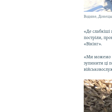
Водяне, Донецьк
«Де слабкіші 
постріли, про
«Вікінг».
«Ми можемо пр
зупинити ці п
військовослу