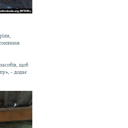
ріли,
 позивним
засобів, щоб
пу», – додає