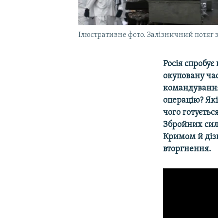
Ілюстративне фото. Залізничний потяг з 
Росія спробує
окуповану ча
командування
операцію? Які
чого готуєтьс
Збройних сил 
Кримом й діз
вторгнення.