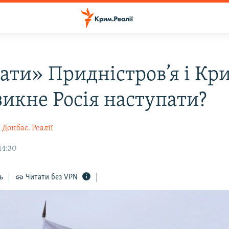
нати» Придністров’я і Кр
зикне Росія наступати?
Донбас. Реалії
14:30
ь
Читати без VPN