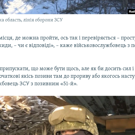
а область, лінія оборони ЗСУ
місця, де можна пройти, ось так і перевіряється – прост
киди, – чи є відповіді», – каже військовослужбовець з
ипускати, що може бути щось, але як би досить сил і 
очаткові якісь позиви там до прориву або якогось насту
жбовець ЗСУ з позивним «51-й».