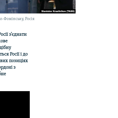
о-Фомінську, Росія
сії з’єднати
кове
дібну
ся Росії і до
ових позиціях
рдоні з
бне