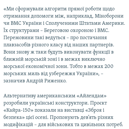
«Ми сформували алгоритм прямої роботи щодо
отримання допомоги між, наприклад, Міноборони
чи ВМС України і Сполученими Штатами Америки.
Їх структурами – Береговою охороною і ВМС.
Перемовини такі ведуться – про постачання
плавзасобів різного класу від наших партнерів.
Вони знову ж таки будуть виконувати функції в
ближній морській зоні і в межах виключно
морської економічної зони. Тобто в межах 200
морських миль від узбережжя України», –
зазначив Андрій Риженко.
Альтернативу американським «Айлендам»
розробили українські конструктори. Проєкт
«Кайра-150» показали на виставці «Зброя і
безпека» цієї осені. Пропонують дев’ять різних
модифікацій – для військових та цивільних потреб.