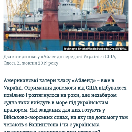
ВІДЕОУРОКИ «ELIFBE»
Русский
СВІДЧЕННЯ ОКУПАЦІЇ
Qırımtatar
УКРАЇНСЬКА ПРОБЛЕМА КРИМУ
ДОЛУЧАЙСЯ!
ІНФОГРАФІКА
Два катери класу «Айленд» передані Україні зі США,
Одеса 21 жовтня 2019 року
Усі сайти RFE/RL
Американські катери класу «Айленд» – вже в
Україні. Отримання допомоги від США відбувалося
повільно і розтягнулося на роки, але незабаром
судна таки вийдуть в море під українським
прапором. Які завдання для них готують у
Військово-морських силах, на яку ще допомогу там
чекають з Вашингтона і чи є українська