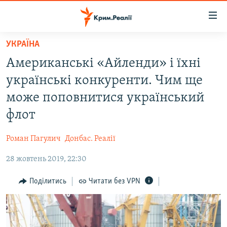
Доступність
посилання
Перейти
УКРАЇНА
до
НОВИНИ
Американські «Айленди» і їхні
основного
ВОДА.КРИМ
матеріалу
українські конкуренти. Чим ще
ВІДЕО ТА ФОТО
Перейти
може поповнитися український
до
ПОЛІТИКА
флот
основної
БЛОГИ
навігації
Роман Пагулич
Донбас. Реалії
Перейти
ПОГЛЯД
до
28 жовтень 2019, 22:30
ІНТЕРВ'Ю
пошуку
ВСЕ ЗА ДЕНЬ
Поділитись
Читати без VPN
СПЕЦПРОЕКТИ
ЯК ОБІЙТИ БЛОКУВАННЯ
ДЕПОРТАЦІЯ