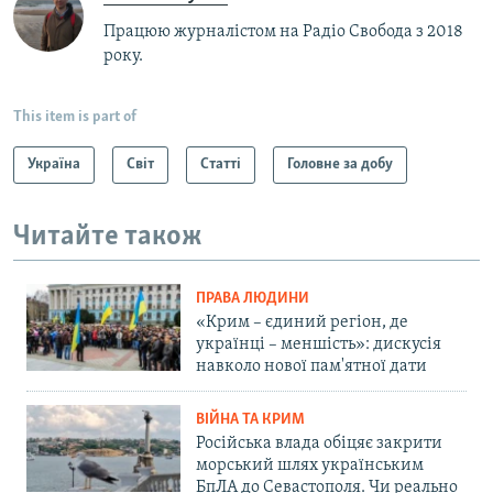
Працюю журналістом на Радіо Свобода з 2018
року.
This item is part of
Україна
Світ
Статті
Головне за добу
Читайте також
ПРАВА ЛЮДИНИ
«Крим – єдиний регіон, де
українці – меншість»: дискусія
навколо нової пам'ятної дати
ВІЙНА ТА КРИМ
Російська влада обіцяє закрити
морський шлях українським
БпЛА до Севастополя. Чи реально