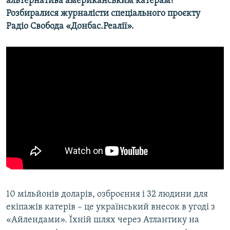
альтернатива американським катерам?
Розбиралися журналісти спеціального проєкту
Радіо Свобода «Донбас.Реалії».
10 мільйонів доларів, озброєння і 32 людини для
екіпажів катерів – це український внесок в угоді з
«Айлендами». Їхній шлях через Атлантику на