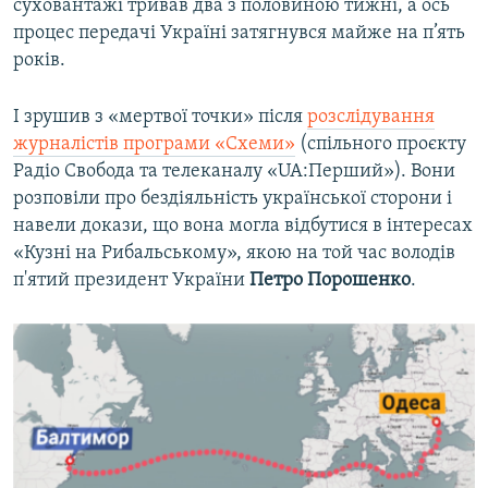
суховантажі тривав два з половиною тижні, а ось
процес передачі Україні затягнувся майже на п’ять
років.
І зрушив з «мертвої точки» після
розслідування
журналістів програми «Схеми»
(спільного проєкту
Радіо Свобода та телеканалу «UA:Перший»). Вони
розповіли про бездіяльність української сторони і
навели докази, що вона могла відбутися в інтересах
«Кузні на Рибальському», якою на той час володів
п'ятий президент України
Петро Порошенко
.