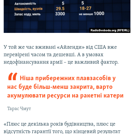
У той же час вживані «Айленди» від США вже
перевірені часом та дешевші. А в умовах
недофінансування армії – це важливий фактор.
Ніша прибережних плавзасобів у
нас буде більш-менш закрита, варто
акумулювати ресурси на ракетні катери
Тарас Чмут
«Плюс це декілька років будівництва, плюс це
відсутність гарантії того, що кінцевий результат