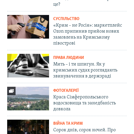
це?
СУСПІЛЬСТВО
«Крим – не Росія»: маркетплейс
Ozon припинив прийом нових
замовлень на Кримському
півострові
ПРАВА ЛЮДИНИ
Мить – і ти шпигун. Як у
кримських судах розглядають
звинувачення в держзраді
ФОТОГАЛЕРЕЇ
Краса Сімферопольського
водосховища та занедбаність
довкола
ВІЙНА ТА КРИМ
Сорок днів, сорок ночей. Про