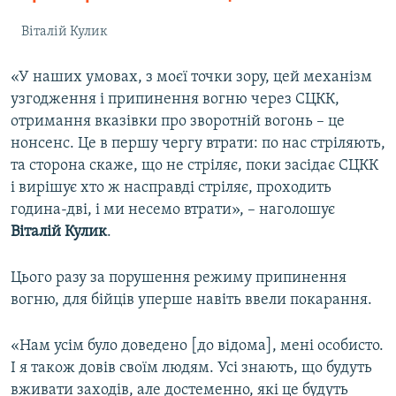
Віталій Кулик
«У наших умовах, з моєї точки зору, цей механізм
узгодження і припинення вогню через СЦКК,
отримання вказівки про зворотній вогонь – це
нонсенс. Це в першу чергу втрати: по нас стріляють,
та сторона скаже, що не стріляє, поки засідає СЦКК
і вирішує хто ж насправді стріляє, проходить
година-дві, і ми несемо втрати», – наголошує
Віталій Кулик
.
Цього разу за порушення режиму припинення
вогню, для бійців уперше навіть ввели покарання.
«Нам усім було доведено [до відома], мені особисто.
І я також довів своїм людям. Усі знають, що будуть
вживати заходів, але достеменно, які це будуть