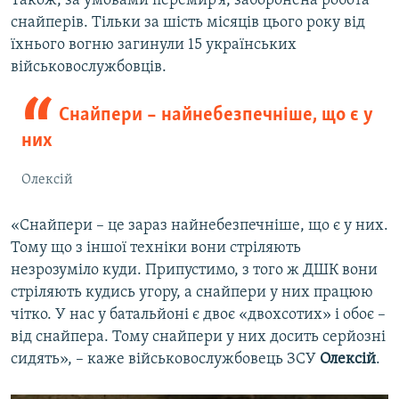
Також, за умовами перемир’я, заборонена робота
снайперів. Тільки за шість місяців цього року від
їхнього вогню загинули 15 українських
військовослужбовців.
Снайпери – найнебезпечніше, що є у
них
Олексій
«Снайпери – це зараз найнебезпечніше, що є у них.
Тому що з іншої техніки вони стріляють
незрозуміло куди. Припустимо, з того ж ДШК вони
стріляють кудись угору, а снайпери у них працюю
чітко. У нас у батальйоні є двоє «двохсотих» і обоє –
від снайпера. Тому снайпери у них досить серйозні
сидять», – каже військовослужбовець ЗСУ
Олексій
.