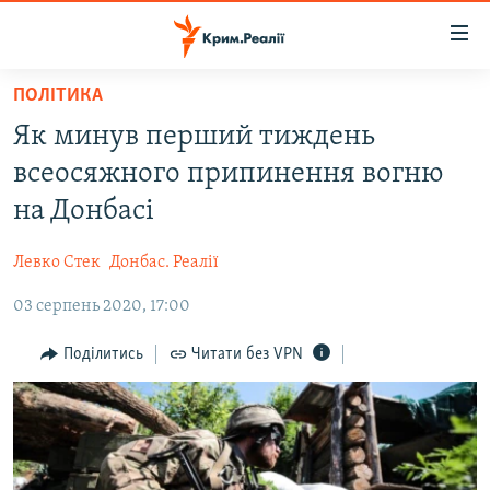
Доступність
посилання
Перейти
ПОЛІТИКА
до
НОВИНИ
Як минув перший тиждень
основного
ВОДА.КРИМ
матеріалу
всеосяжного припинення вогню
ВІДЕО ТА ФОТО
Перейти
на Донбасі
до
ПОЛІТИКА
основної
Левко Стек
Донбас. Реалії
БЛОГИ
навігації
Перейти
03 серпень 2020, 17:00
ПОГЛЯД
до
ІНТЕРВ'Ю
Поділитись
Читати без VPN
пошуку
ВСЕ ЗА ДЕНЬ
СПЕЦПРОЕКТИ
ЯК ОБІЙТИ БЛОКУВАННЯ
ДЕПОРТАЦІЯ