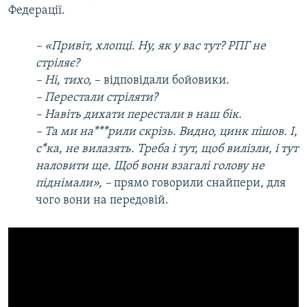
Федерації.
– «Привіт, хлопці. Ну, як у вас тут? РПГ не
стріляє?
– Ні, тихо,
– відповідали бойовики.
– Перестали стріляти?
– Навіть дихати перестали в наш бік.
– Та ми на***рили скрізь. Видно, цинк пішов. І,
с*ка, не вилазять. Треба і тут, щоб вилізли, і тут
наловити ще. Щоб вони взагалі голову не
піднімали», –
прямо говорили снайпери, для
чого вони на передовій.