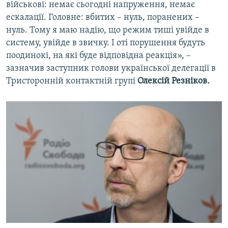
військові: немає сьогодні напруження, немає
ескалації. Головне: вбитих – нуль, поранених –
нуль. Тому я маю надію, що режим тиші увійде в
систему, увійде в звичку. І оті порушення будуть
поодинокі, на які буде відповідна реакція», –
зазначив заступник голови української делегації в
Тристоронній контактній групі
Олексій Резніков.