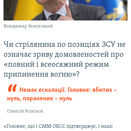
Володимир Зеленський
Чи стрілянина по позиціях ЗСУ не
означає зриву домовленостей про
«повний і всеосяжний режим
припинення вогню»?
Немає ескалації. Головне: вбитих –
нуль, поранених – нуль
Олексій Рєзніков
«Головне, що і СММ ОБСЄ підтверджує, і наші