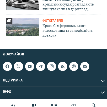
кримських судах розглядають
звинувачення в держзраді
ФОТОГАЛЕРЕЇ
Краса Сімферопольського
водосховища та занедбаність
довкола
ДОЛУЧАЙСЯ!
ПІДТРИМКА
ІНФО
© Крим.Реалії, 2026 | Усі права застережено.
КТА
РУС