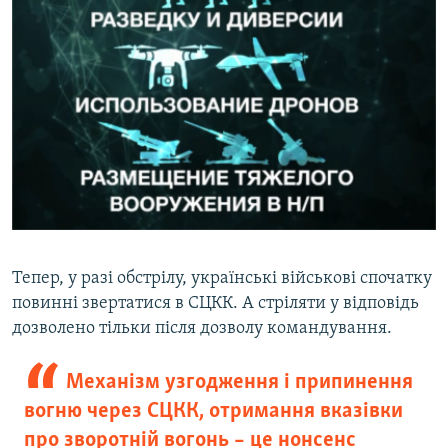
Тепер, у разі обстрілу, українські військові спочатку
повинні звертатися в СЦКК. А стріляти у відповідь
дозволено тільки після дозволу командування.
Механізм узгодження і припинення
вогню через СЦКК, отримання вказівки
про зворотній вогонь – це нонсенс