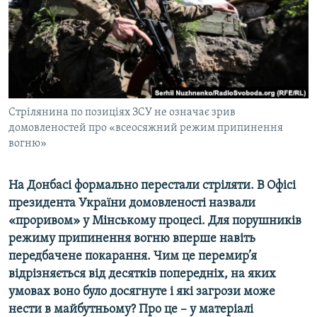
ВІДЕОУРОКИ «ELIFBE»
Русский
СВІДЧЕННЯ ОКУПАЦІЇ
Qırımtatar
УКРАЇНСЬКА ПРОБЛЕМА КРИМУ
ДОЛУЧАЙСЯ!
ІНФОГРАФІКА
Стрілянина по позиціях ЗСУ не означає зрив
домовленостей про «всеосяжний режим припинення
вогню»
Усі сайти RFE/RL
На Донбасі формально перестали стріляти. В Офісі
президента України домовленості назвали
«проривом» у Мінському процесі. Для порушників
режиму припинення вогню вперше навіть
передбачене покарання. Чим це перемир’я
відрізняється від десятків попередніх, на яких
умовах воно було досягнуте і які загрози може
нести в майбутньому? Про це – у матеріалі