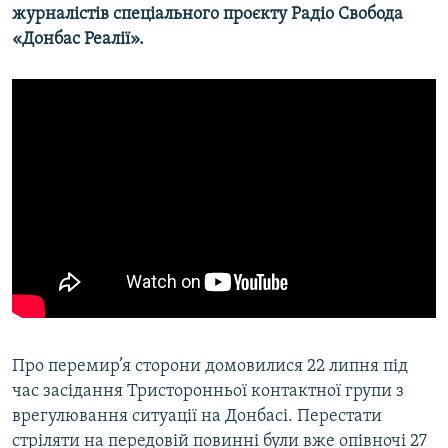
журналістів спеціального проєкту Радіо Свобода
«Донбас Реалії».
Про перемир’я сторони домовилися 22 липня під
час засідання Тристоронньої контактної групи з
врегулювання ситуації на Донбасі. Перестати
стріляти на передовій повинні були вже опівночі 27