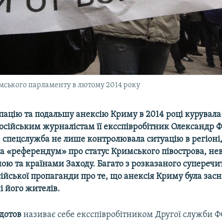
имського парламенту в лютому 2014 року
пацію та подальшу анексію Криму в 2014 році курувала
осійським журналістам її ексспівробітник Олександр Ф
 спецслужба не лише контролювала ситуацію в регіоні,
ла «референдум» про статус Кримського півострова, н
ою та країнами Заходу. Багато з розказаного суперечи
сійської пропаганди про те, що анексія Криму була зас
 його жителів.
дотов
називає себе ексспівробітником Другої служби ФС