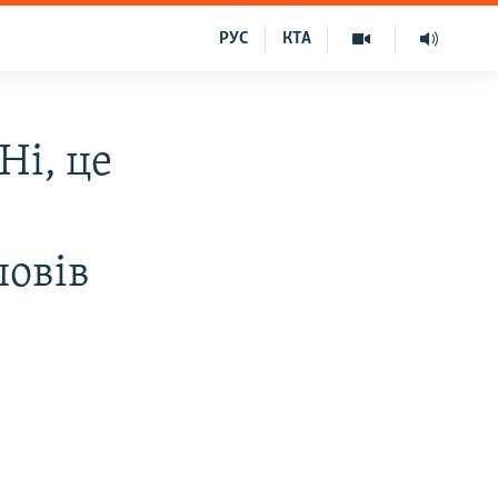
РУС
КТА
Ні, це
повів