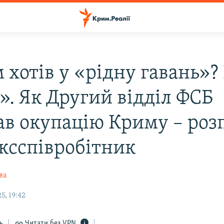
хотів у «рідну гавань»? 
». Як Другий відділ ФСБ
ав окупацію Криму – роз
ексспівробітник
ва
5, 19:42
ь
Читати без VPN