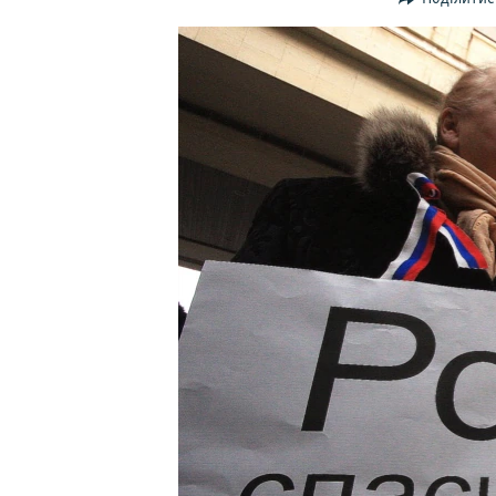
ВІДЕОУРОКИ «ELIFBE»
СВІДЧЕННЯ ОКУПАЦІЇ
УКРАЇНСЬКА ПРОБЛЕМА КРИМУ
ІНФОГРАФІКА