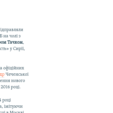
відправляли
 на чолі з
ром Тачком
,
ть» у Сирії,
на офіційних
др
Чеченської
лення нового
2016 році.
 році
а, імітуючи
ці в Москві,