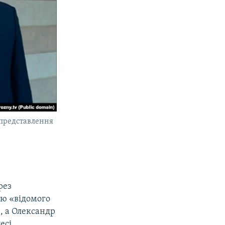
 представлення
рез
ою «відомого
, а Олександр
есі.