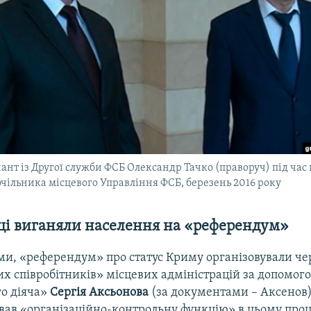
ант із Другої служби ФСБ Олександр Тачко (праворуч) під час
очільника місцевого Управління ФСБ, березень 2016 року
і виганяли населення на «референдум»
ами, «референдум» про статус Криму організовували че
х співробітників» місцевих адміністрацій за допомог
о діяча»
Сергія Аксьонова
(за документами – Аксенов)
вав «організаційно-контрольну функцію» в цьому проц