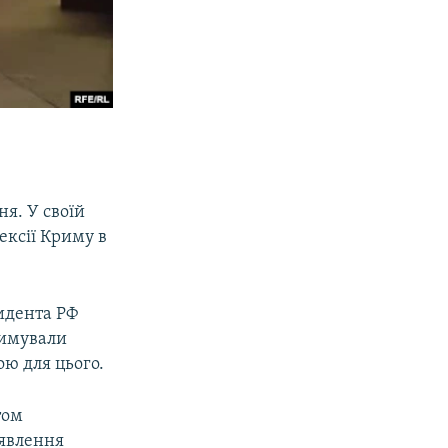
ня. У своїй
нексії Криму в
идента РФ
римували
ою для цього.
том
иявлення