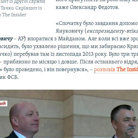
ант із Другої служби
каже Олександр Федотов.
Тачко. Скріншот із
 The Insider
«Спочатку було завдання допомо
Януковичу (
експрезиденту-втік
овичу
– КР
) впоратися з Майданом. Але коли всі вже зр
всидить, було ухвалено рішення, що ми забираємо Кри
чко) перебував там із листопада 2013 року. Було три тр
– приблизно по місяцю і довше. Після останнього відр
було проведено, і він повернувся», –
розповів
The Insi
ник ФСБ.