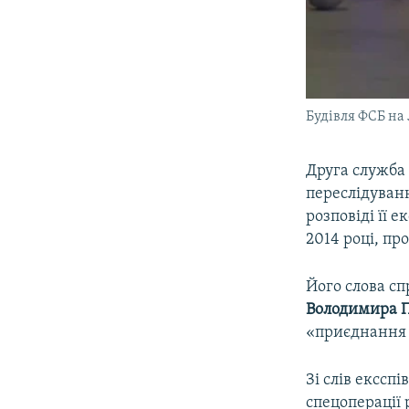
Будівля ФСБ на 
Друга служба 
переслідуванн
розповіді її е
2014 році, пр
Його слова с
Володимира П
«приєднання п
Зі слів екссп
спецоперації 