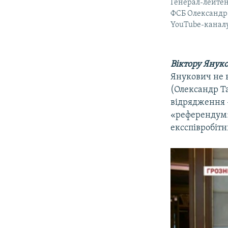
Генерал-лейтен
ФСБ Олександр 
YouTube-каналу
Віктору Янук
Янукович не 
(Олександр Та
відрядження 
«референдум» 
ексспівробіт