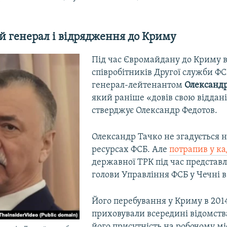
й генерал і відрядження до Криму
Під час Євромайдану до Криму 
співробітників Другої служби ФСБ
генерал-лейтенантом
Олександ
який раніше «довів свою відданіс
стверджує Олександр Федотов.
Олександр Тачко не згадується 
ресурсах ФСБ. Але
потрапив у ка
державної ТРК під час представ
голови Управління ФСБ у Чечні в 
Його перебування у Криму в 2014
приховували всередині відомств
його присутність на робочому міс