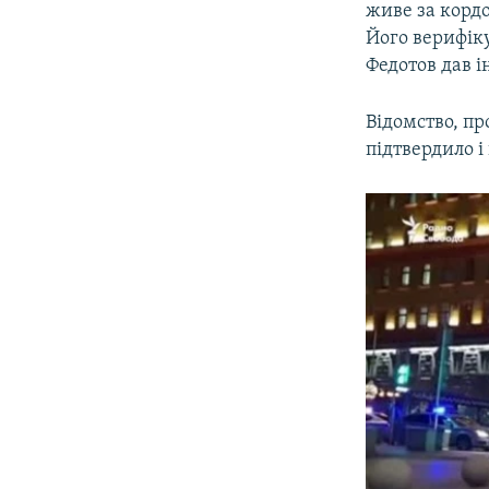
живе за кордо
Його верифік
Федотов дав і
Відомство, пр
підтвердило і