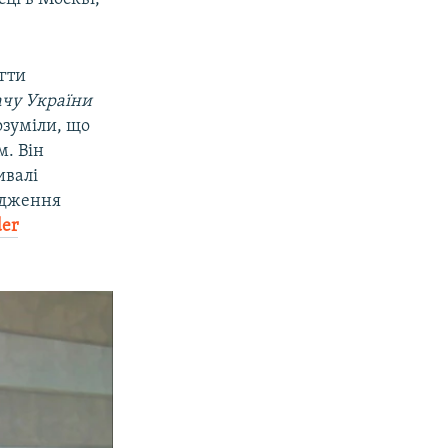
гти
ачу України
озуміли, що
м. Він
ивалі
ядження
der