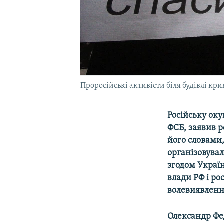
Проросійські активісти біля будівлі кр
Російську оку
ФСБ, заявив р
його словами,
організовува
згодом Україн
влади РФ і ро
волевиявленні
Олександр Фе