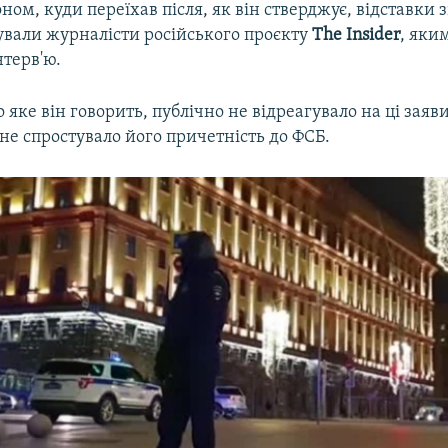
ном, куди переїхав після, як він стверджує, відставки 
ували журналісти російського проєкту
The Insider
, яки
нтерв'ю.
о яке він говорить, публічно не відреагувало на ці заяв
 не спростувало його причетність до ФСБ.