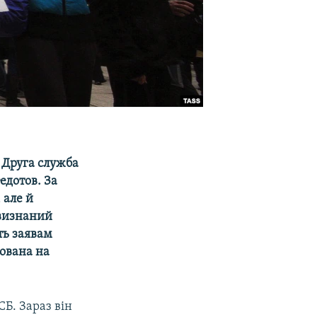
 Друга служба
едотов. За
 але й
евизнаний
ть заявам
нована на
Б. Зараз він