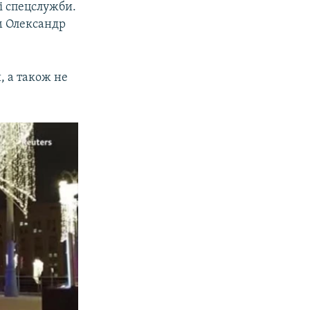
зі спецслужби.
м Олександр
и, а також не