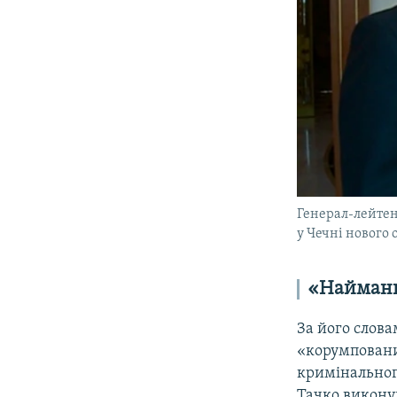
Генерал-лейтен
у Чечні нового 
«Найманц
За його слов
«корумповани
кримінальног
Тачко викону