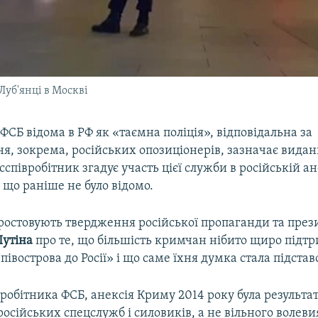
Луб'янці в Москві
ФСБ відома в РФ як «таємна поліція», відповідальна за
я, зокрема, російських опозиціонерів, зазначає видан
ксспівробітник згадує участь цієї служби в російській а
о що раніше не було відомо.
простовують твердження російської пропаганди та през
утіна
про те, що більшість кримчан нібито щиро підт
івострова до Росії» і що саме їхня думка стала підстав
івробітника ФСБ, анексія Криму 2014 року була результа
російських спецслужб і силовиків, а не вільного волев