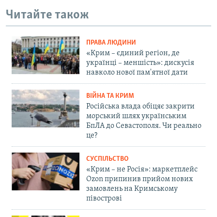
Читайте також
ПРАВА ЛЮДИНИ
«Крим – єдиний регіон, де
українці – меншість»: дискусія
навколо нової пам'ятної дати
ВІЙНА ТА КРИМ
Російська влада обіцяє закрити
морський шлях українським
БпЛА до Севастополя. Чи реально
це?
СУСПІЛЬСТВО
«Крим – не Росія»: маркетплейс
Ozon припинив прийом нових
замовлень на Кримському
півострові