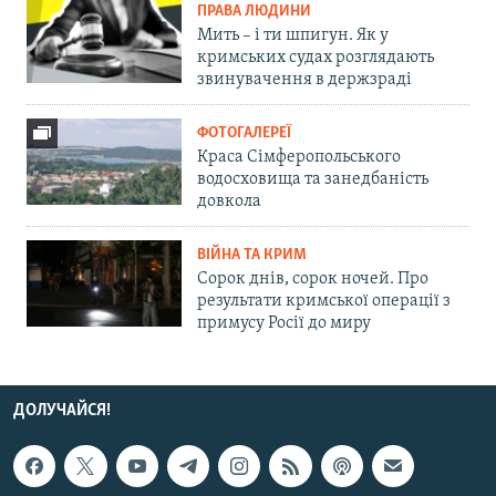
ПРАВА ЛЮДИНИ
Мить – і ти шпигун. Як у
кримських судах розглядають
звинувачення в держзраді
ФОТОГАЛЕРЕЇ
Краса Сімферопольського
водосховища та занедбаність
довкола
ВІЙНА ТА КРИМ
Сорок днів, сорок ночей. Про
результати кримської операції з
примусу Росії до миру
ДОЛУЧАЙСЯ!