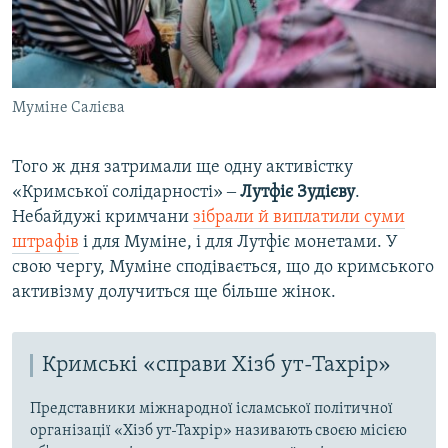
Муміне Салієва
Того ж дня затримали ще одну активістку
«Кримської солідарності» ‒
Лутфіє Зудієву
.
Небайдужі кримчани
зібрали й виплатили суми
штрафів
і для Муміне, і для Лутфіє монетами. У
свою чергу, Муміне сподівається, що до кримського
активізму долучиться ще більше жінок.
Кримські «справи Хізб ут-Тахрір»
Представники міжнародної ісламської політичної
організації «Хізб ут-Тахрір» називають своєю місією