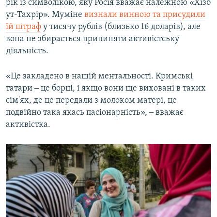
рік із символікою, яку Росія вважає належною «Хізб
ут-Тахрір». Муміне
визнали винною та присудили
їй штраф
у тисячу рублів (близько 16 доларів), але
вона не збирається припиняти активістську
діяльність.
«Це закладено в нашій ментальності. Кримські
татари ‒ це борці, і якщо вони ще виховані в таких
сім'ях, де це передали з молоком матері, це
подвійно така якась пасіонарність», ‒ вважає
активістка.