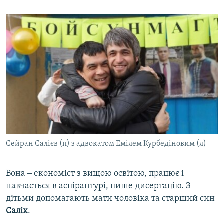
Сейран Салієв (п) з адвокатом Емілем Курбедіновим (л)
Вона ‒ економіст з вищою освітою, працює і
навчається в аспірантурі, пише дисертацію. З
дітьми допомагають мати чоловіка та старший син
Саліх
.