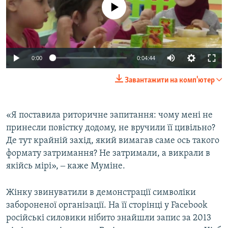
No media source currently available
0:00
0:04:44
Завантажити на комп'ютер
«Я поставила риторичне запитання: чому мені не
принесли повістку додому, не вручили її цивільно?
Де тут крайній захід, який вимагав саме ось такого
формату затримання? Не затримали, а викрали в
якійсь мірі», ‒ каже Муміне.
Жінку звинуватили в демонстрації символіки
забороненої організації. На її сторінці у Facebook
російські силовики нібито знайшли запис за 2013