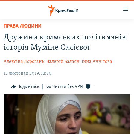
Доступність
посилання
Перейти
ПРАВА ЛЮДИНИ
до
НОВИНИ
Дружини кримських політв'язнів:
основного
ВОДА.КРИМ
матеріалу
історія Муміне Салієвої
ВІДЕО ТА ФОТО
Перейти
до
Алексіна Дорогань
Валерій Балаян
Інна Аннітова
ПОЛІТИКА
основної
12 листопад 2019, 12:30
БЛОГИ
навігації
Перейти
ПОГЛЯД
Поділитись
Читати без VPN
до
ІНТЕРВ'Ю
пошуку
ВСЕ ЗА ДЕНЬ
СПЕЦПРОЕКТИ
ЯК ОБІЙТИ БЛОКУВАННЯ
ДЕПОРТАЦІЯ