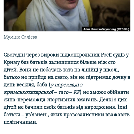
ВІДЕОУРОКИ «ELIFBE»
Русский
СВІДЧЕННЯ ОКУПАЦІЇ
Qırımtatar
УКРАЇНСЬКА ПРОБЛЕМА КРИМУ
ДОЛУЧАЙСЯ!
Муміне Салієва
ІНФОГРАФІКА
Сьогодні через вироки підконтрольних Росії судів у
Криму без батьків залишилися більше ніж сто
Усі сайти RFE/RL
дітей. Вони не побачать тата на лінійці у школі,
батько не прийде на свято, він не підтримає дочку в
день весілля, баба (
у перекладі з
кримськотатарської ‒ тато ‒ КР
) не зможе обійняти
сина-переможця спортивних змагань. Деякі з цих
дітей не бачили своїх батьків від народження. Їхні
батьки ‒ ув'язнені, яких правозахисники вважають
політичними.