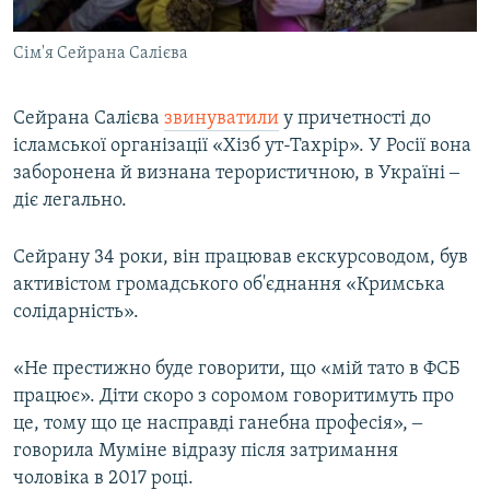
Сім'я Сейрана Салієва
Сейрана Салієва
звинуватили
у причетності до
ісламської організації «Хізб ут-Тахрір». У Росії вона
заборонена й визнана терористичною, в Україні ‒
діє легально.
Сейрану 34 роки, він працював екскурсоводом, був
активістом громадського об'єднання «Кримська
солідарність».
«Не престижно буде говорити, що «мій тато в ФСБ
працює». Діти скоро з соромом говоритимуть про
це, тому що це насправді ганебна професія», ‒
говорила Муміне відразу після затримання
чоловіка в 2017 році.