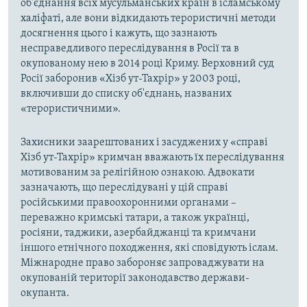
об'єднання всіх мусульманських країн в ісламському
халіфаті, але вони відкидають терористичні методи
досягнення цього і кажуть, що зазнають
несправедливого переслідування в Росії та в
окупованому нею в 2014 році Криму. Верховний суд
Росії заборонив «Хізб ут-Тахрір» у 2003 році,
включивши до списку об'єднань, названих
«терористичними».
Захисники заарештованих і засуджених у «справі
Хізб ут-Тахрір» кримчан вважають їх переслідування
мотивованим за релігійною ознакою. Адвокати
зазначають, що переслідувані у цій справі
російськими правоохоронними органами –
переважно кримські татари, а також українці,
росіяни, таджики, азербайджанці та кримчани
іншого етнічного походження, які сповідують іслам.
Міжнародне право забороняє запроваджувати на
окупованій території законодавство держави-
окупанта.