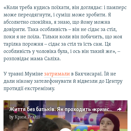
«Коли треба кудись поїхати, він доглядає: і памперс
може переодягнути, і суміш може зробити. Я
абсолютно спокійна, я знаю, що йому можна
довірити. Така особливість ‒ він не сідає за стіл,
поки я не поїла. Тільки коли він побачить, що моя
тарілка порожня ‒ сідає за стіл та їсть сам. Ця
особливість у чоловіка була, і ось він такий же», ‒
розповідає мама Саліха.
У травні Муміне
затримали
в Бахчисараї. Їй не
дали нікому зателефонувати й відвезли до Центру
протидії екстремізму.
Життя без батьків. Як проходить «кримське дитинство»? (відео)
by
Крим.Реалії