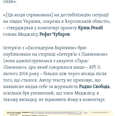
сили».
«[Ця акція спрямована] на дестабілізацію ситуації
на півдні України, зокрема в Херсонській області»,
‒ стверджував у коментарі проєкту
Крим.Реалії
голова Меджлісу
Рефат Чубаров
.
Інтерв'ю з «Ексендером Барієвим» було
опубліковане на сторінці «Інтерв'ю з Павленком»
(
вона адмініструвалася з акаунта «Тарас
Павленко», про який говорилося вище ‒ КР
) 11
лютого 2016 року ‒ більше ніж через місяць після
того, що сталося. Автор тексту не приховує, що
навмисне видав себе за журналіста
Радио Свобода
,
оскільки був упевнений, що член Меджлісу, в
такому випадку, не відмовить йому в коментарі.