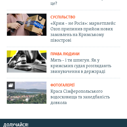
це?
СУСПІЛЬСТВО
«Крим – не Росія»: маркетплейс
Ozon припинив прийом нових
замовлень на Кримському
півострові
ПРАВА ЛЮДИНИ
Мить – і ти шпигун. Як у
кримських судах розглядають
звинувачення в держзраді
ФОТОГАЛЕРЕЇ
Краса Сімферопольського
водосховища та занедбаність
довкола
ДОЛУЧАЙСЯ!