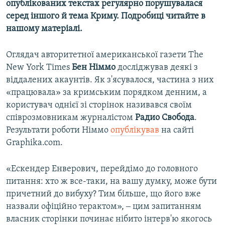
опублікованих текстах регулярно порушувалася
серед іншого й тема Криму. Подробиці читайте в
нашому матеріалі.
Оглядач авторитетної американської газети The
New York Times
Бен Німмо
досліджував деякі з
віддалених акаунтів. Як з'ясувалося, частина з них
«працювала» за кримським порядком денним, а
користувач однієї зі сторінок називався своїм
співрозмовникам журналістом
Радио Свобода
.
Результати роботи Німмо
опублікував
на сайті
Graphika.com.
«Ескендер Енверович, перейдімо до головного
питання: хто ж все-таки, на вашу думку, може бути
причетний до вибуху? Тим більше, що його вже
назвали офіційно терактом», ‒ цим запитанням
власник сторінки починає нібито інтерв'ю якогось