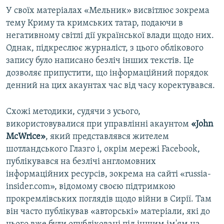
У своїх матеріалах «Мельник» висвітлює зокрема
тему Криму та кримських татар, подаючи в
негативному світлі дії української влади щодо них.
Однак, підкреслює журналіст, з цього облікового
запису було написано безліч інших текстів. Це
дозволяє припустити, що інформаційний порядок
денний на цих акаунтах час від часу коректувався.
Схожі методики, судячи з усього,
використовувалися при управлінні акаунтом
«John
McWrice»
, який представлявся жителем
шотландського Глазго і, окрім мережі Facebook,
публікувався на безлічі англомовних
інформаційних ресурсів, зокрема на сайті «russia-
insider.com», відомому своєю підтримкою
прокремлівських поглядів щодо війни в Сирії. Там
він часто публікував «авторські» матеріали, які до