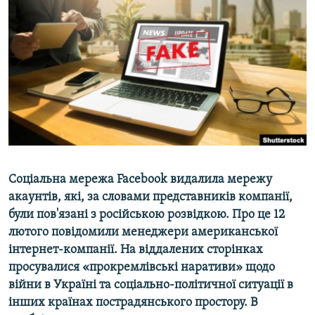
ВІДЕОУРОКИ «ELIFBE»
Русский
СВІДЧЕННЯ ОКУПАЦІЇ
Qırımtatar
УКРАЇНСЬКА ПРОБЛЕМА КРИМУ
ДОЛУЧАЙСЯ!
ІНФОГРАФІКА
Усі сайти RFE/RL
Соціальна мережа Facebook видалила мережу
акаунтів, які, за словами представників компанії,
були пов'язані з російською розвідкою. Про це 12
лютого повідомили менеджери американської
інтернет-компанії. На віддалених сторінках
просувалися «прокремлівські наративи» щодо
війни в Україні та соціально-політичної ситуації в
інших країнах пострадянського простору. В