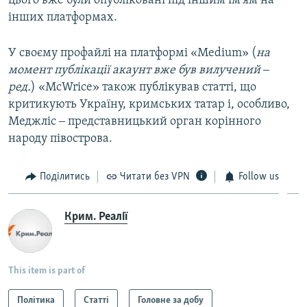
цього вже були опубліковані під іншим ім'ям на
інших платформах.
У своєму профайлі на платформі «Medium» (
на
момент публікації акаунт вже був вилучений ‒
ред.
) «McWrice» також публікував статті, що
критикують Україну, кримських татар і, особливо,
Меджліс ‒ представницький орган корінного
народу півострова.
Поділитись
Читати без VPN
Follow us
Крим. Реалії
This item is part of
Політика
Статті
Головне за добу