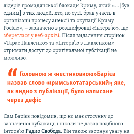
лідерів громадянської блокади Криму, який «...[був
одним] з тих людей, хто, по суті, брав участь в
організації процесу анексії та окупації Криму
Росією», ‒ зазначено в розшифровці «інтерв'ю», що
збереглася у веб-архіві
. Після видалення сторінок
«Тарас Павленко» та «Інтерв'ю з Павленком»
отримати доступ до оригінальної публікації не
можливо.
Головною ж «нестиковкою» Барієв
назвав слово «кримськотатарський», яке,
як видно з публікації, було написане
через дефіс
Сам Барієв повідомив, що не має стосунку до
зазначеної публікації і ніколи не давав подібного
інтерв'ю
Радио Свобода
. Він також звернув увагу на