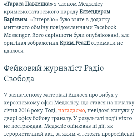
«Тараса Павленка»
з членом Меджлісу
кримськотатарського народу
Ескендером
Барієвим
. «Інтерв'ю» було взяте в додатку
миттєвого обміну повідомленнями Facebook
Messenger, його скріншоти були опубліковані, але
оригінал зображення
Крим.Реалії
отримати не
вдалося.
Фейковий журналіст Радіо
Свобода
У зазначеному матеріалі йшлося про вибух у
херсонському офісі Меджлісу, що стався на початку
січня 2016 року. Тоді,
нагадаємо
, невідомі кинули у
двері офісу бойову гранату. У результаті події ніхто
не постраждав. Меджліс оцінював ці дії, як
терористичний акт, за яким «...стоять проросійські