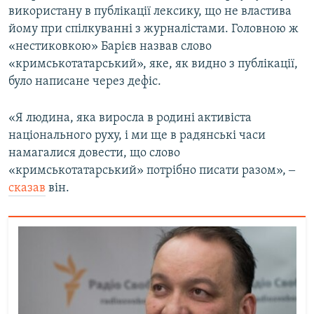
використану в публікації лексику, що не властива
йому при спілкуванні з журналістами. Головною ж
«нестиковкою» Барієв назвав слово
«кримськотатарський», яке, як видно з публікації,
було написане через дефіс.
«Я людина, яка виросла в родині активіста
національного руху, і ми ще в радянські часи
намагалися довести, що слово
«кримськотатарський» потрібно писати разом», ‒
сказав
він.