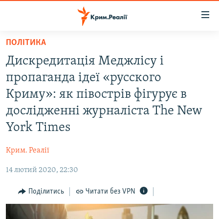
Доступність
посилання
Перейти
ПОЛІТИКА
до
НОВИНИ
Дискредитація Меджлісу і
основного
ВОДА.КРИМ
матеріалу
пропаганда ідеї «русского
ВІДЕО ТА ФОТО
Перейти
Криму»: як півострів фігурує в
до
ПОЛІТИКА
дослідженні журналіста The New
основної
БЛОГИ
навігації
York Times
Перейти
ПОГЛЯД
до
Крим. Реалії
ІНТЕРВ'Ю
пошуку
14 лютий 2020, 22:30
ВСЕ ЗА ДЕНЬ
Поділитись
Читати без VPN
СПЕЦПРОЕКТИ
ЯК ОБІЙТИ БЛОКУВАННЯ
ДЕПОРТАЦІЯ