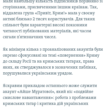
мали найбільшу кількість підписників порівняно зі
сторінками, присвяченими іншим країнам. Так,
віддалена група «Привіт, Крим!» мала у своєму
активі близько 2 тисяч користувачів. Для таких
спільнот були характерні високі показники
читаності публікованих матеріалів, які часом
сягали п'ятизначних чисел.
Як мінімум кілька з проаналізованих акаунтів були
окремо сфокусовані на темі «повернення» Криму
до складу Росії та на кримських татарах, права
яких, як стверджувалося в зазначених пабліках,
порушувалися українським урядом.
Яскравим прикладом останнього може служити
акаунт «Айше Муратової», який ніс «подвійне
смислове навантаження»: робота з проблемами
кримських татар і критика дій українських