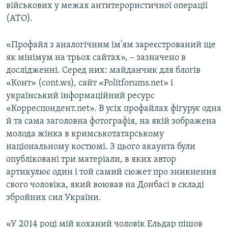
військових у межах антитерористичної операції
(АТО).
«Профайл з аналогічним ім'ям зареєстрований ще
як мінімум на трьох сайтах», ‒ зазначено в
дослідженні. Серед них: майданчик для блогів
«Конт» (cont.ws), сайт «Politforums.net» і
український інформаційний ресурс
«Корреспондент.net». В усіх профайлах фігурує одна
й та сама заголовна фотографія, на якій зображена
молода жінка в кримськотатарському
національному костюмі. З цього акаунта були
опубліковані три матеріали, в яких автор
артикулює один і той самий сюжет про зникнення
свого чоловіка, який воював на Донбасі в складі
збройних сил України.
«У 2014 році мій коханий чоловік Ельдар пішов