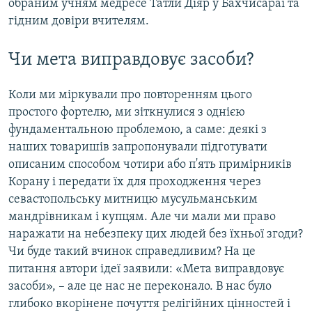
обраним учням медресе Татли Діяр у Бахчисараї та
гідним довіри вчителям.
Чи мета виправдовує засоби?
Коли ми міркували про повторенням цього
простого фортелю, ми зіткнулися з однією
фундаментальною проблемою, а саме: деякі з
наших товаришів запропонували підготувати
описаним способом чотири або п'ять примірників
Корану і передати їх для проходження через
севастопольську митницю мусульманським
мандрівникам і купцям. Але чи мали ми право
наражати на небезпеку цих людей без їхньої згоди?
Чи буде такий вчинок справедливим? На це
питання автори ідеї заявили: «Мета виправдовує
засоби», – але це нас не переконало. В нас було
глибоко вкорінене почуття релігійних цінностей і