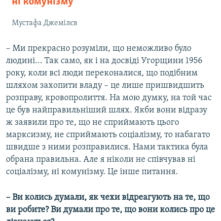
ні комунізму
Мустафа Джемілєв
– Ми прекрасно розуміли, що неможливо було
людині... Так само, як і на досвіді Угорщини 1956
року, коли всі люди переконалися, що подібним
шляхом захопити владу – це лише пришвидшить
розправу, кровопролиття. На мою думку, на той час
це був найправильніший шлях. Якби вони відразу
ж заявили про те, що не сприймають цього
марксизму, не сприймають соціалізму, то набагато
швидше з ними розправилися. Нами тактика була
обрана правильна. Але я ніколи не співчував ні
соціалізму, ні комунізму. Це інше питання.
– Ви колись думали, як чехи відреагують на те, що
ви робите? Ви думали про те, що вони колись про це