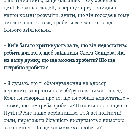
співвітчизників, за цивілізацію. Тому обов’язок
цивілізованих людей, в першу чергу громадян
нашої країни розуміти, знати, що він голодує в тому
числі і за нас також, і робити все можливе для
їхнього звільнення.
– Київ багато критикують за те, що він недостатньо
робить для того, щоб звільнити Олега Сенцова. Як,
на вашу думку, що ще можна зробити? Що ще
потрібно зробити?
– Я думаю, що ті обвинувачення на адресу
керівництва країни не є обґрунтованими. Гаразд.
Коли ти говориш про те, що ти робиш недостатньо –
скажи, що ще треба зробити? Піти війною на цього
Путіна? Але наше керівництво, та й всі політичні
сили, переважна більшість виступають з вимогою
звільнення. Що ще ми можемо зробити?