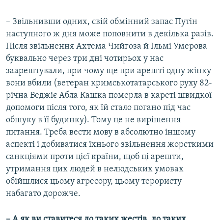
– Звільнивши одних, свій обмінний запас Путін
наступного ж дня може поповнити в декілька разів.
Після звільнення Ахтема Чийгоза й Ільмі Умерова
буквально через три дні чотирьох у нас
заарештували, при чому ще при арешті одну жінку
вони вбили (ветеран кримськотатарського руху 82-
річна Веджіє Абла Кашка померла в кареті швидкої
допомоги після того, як їй стало погано під час
обшуку в її будинку). Тому це не вирішення
питання. Треба вести мову в абсолютно іншому
аспекті і добиватися їхнього звільнення жорсткими
санкціями проти цієї країни, щоб ці арешти,
утримання цих людей в нелюдських умовах
обійшлися цьому агресору, цьому терористу
набагато дорожче.
– А як ви ставитеся до таких жестів, до таких