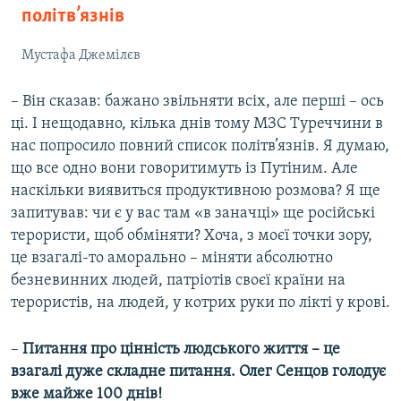
політв’язнів
Мустафа Джемілєв
– Він сказав: бажано звільняти всіх, але перші – ось
ці. І нещодавно, кілька днів тому МЗС Туреччини в
нас попросило повний список політв’язнів. Я думаю,
що все одно вони говоритимуть із Путіним. Але
наскільки виявиться продуктивною розмова? Я ще
запитував: чи є у вас там «в заначці» ще російські
терористи, щоб обміняти? Хоча, з моєї точки зору,
це взагалі-то аморально – міняти абсолютно
безневинних людей, патріотів своєї країни на
терористів, на людей, у котрих руки по лікті у крові.
–
Питання про цінність людського життя – це
взагалі дуже складне питання. Олег Сенцов голодує
вже майже 100 днів!