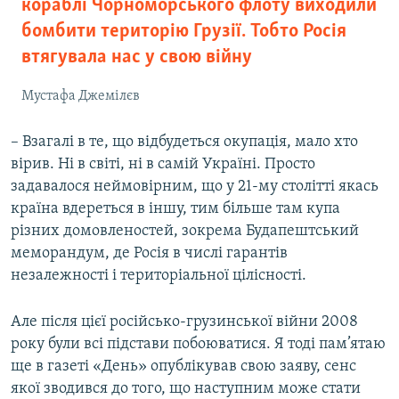
кораблі Чорноморського флоту виходили
бомбити територію Грузії. Тобто Росія
втягувала нас у свою війну
Мустафа Джемілєв
– Взагалі в те, що відбудеться окупація, мало хто
вірив. Ні в світі, ні в самій Україні. Просто
задавалося неймовірним, що у 21-му столітті якась
країна вдереться в іншу, тим більше там купа
різних домовленостей, зокрема Будапештський
меморандум, де Росія в числі гарантів
незалежності і територіальної цілісності.
Але після цієї російсько-грузинської війни 2008
року були всі підстави побоюватися. Я тоді пам’ятаю
ще в газеті «День» опублікував свою заяву, сенс
якої зводився до того, що наступним може стати