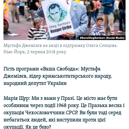
ВІДЕОУРОКИ «ELIFBE»
Русский
СВІДЧЕННЯ ОКУПАЦІЇ
Qırımtatar
УКРАЇНСЬКА ПРОБЛЕМА КРИМУ
ДОЛУЧАЙСЯ!
ІНФОГРАФІКА
Мустафа Джемілєв на акції в підтримку Олега Сенцова.
Нью-Йорк, 2 червня 2018 року
Усі сайти RFE/RL
Гість програми «Ваша Свобода»: Мустафа
Джемілєв, лідер кримськотатарського народу,
народний депутат України
Марія Щур:
Ми з вами у Празі. Це місто має бути
особливим через події 1968 року. Це Празька весна і
окупація Чехословаччини СРСР. Ви були тоді серед
небагатьох людей, які виступили проти цієї
окупації. Як це було?