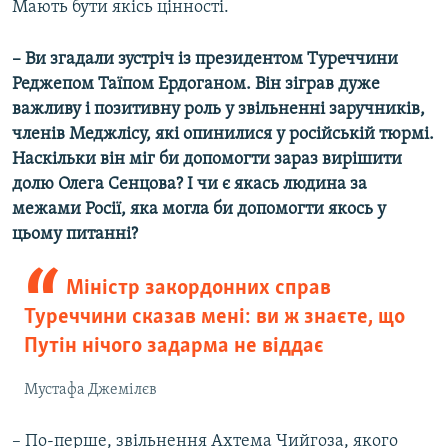
Мають бути якісь цінності.
– Ви згадали зустріч із президентом Туреччини
Реджепом Таїпом Ердоганом. Він зіграв дуже
важливу і позитивну роль у звільненні заручників,
членів Меджлісу, які опинилися у російській тюрмі.
Наскільки він міг би допомогти зараз вирішити
долю Олега Сенцова? І чи є якась людина за
межами Росії, яка могла би допомогти якось у
цьому питанні?
Міністр закордонних справ
Туреччини сказав мені: ви ж знаєте, що
Путін нічого задарма не віддає
Мустафа Джемілєв
– По-перше, звільнення Ахтема Чийгоза, якого