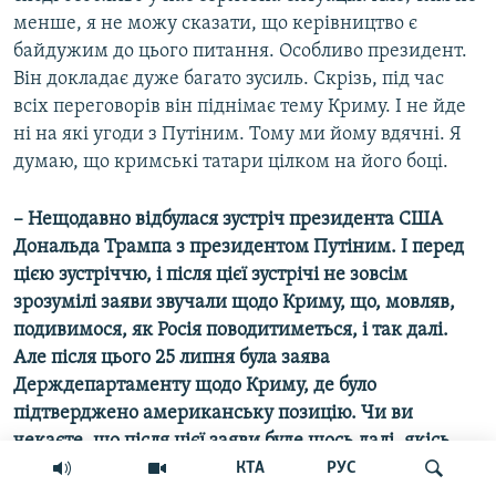
менше, я не можу сказати, що керівництво є
байдужим до цього питання. Особливо президент.
Він докладає дуже багато зусиль. Скрізь, під час
всіх переговорів він піднімає тему Криму. І не йде
ні на які угоди з Путіним. Тому ми йому вдячні. Я
думаю, що кримські татари цілком на його боці.
– Нещодавно відбулася зустріч президента США
Дональда Трампа з президентом Путіним. І перед
цією зустріччю, і після цієї зустрічі не зовсім
зрозумілі заяви звучали щодо Криму, що, мовляв,
подивимося, як Росія поводитиметься, і так далі.
Але після цього 25 липня була заява
Держдепартаменту щодо Криму, де було
підтверджено американську позицію. Чи ви
чекаєте, що після цієї заяви буде щось далі, якісь
наступні кроки?
КТА
РУС