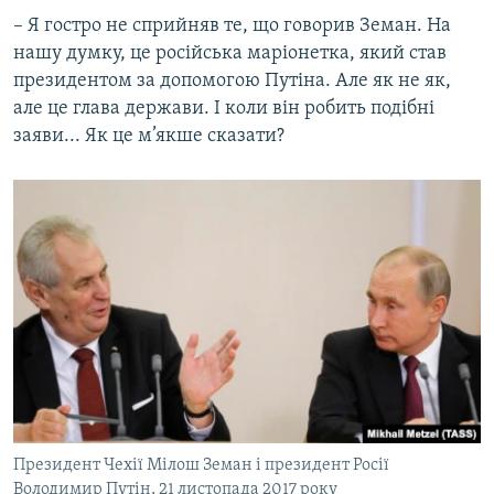
– Я гостро не сприйняв те, що говорив Земан. На
нашу думку, це російська маріонетка, який став
президентом за допомогою Путіна. Але як не як,
але це глава держави. І коли він робить подібні
заяви... Як це м’якше сказати?
Президент Чехії Мілош Земан і президент Росії
Володимир Путін, 21 листопада 2017 року