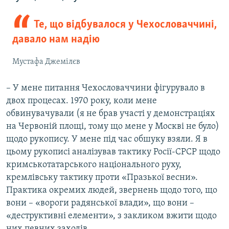
Те, що відбувалося у Чехословаччині,
давало нам надію
Мустафа Джемілєв
– У мене питання Чехословаччини фігурувало в
двох процесах. 1970 року, коли мене
обвинувачували (я не брав участі у демонстраціях
на Червоній площі, тому що мене у Москві не було)
щодо рукопису. У мене під час обшуку взяли. Я в
цьому рукописі аналізував тактику Росії-СРСР щодо
кримськотатарського національного руху,
кремлівську тактику проти «Празької весни».
Практика окремих людей, звернень щодо того, що
вони – «вороги радянської влади», що вони –
«деструктивні елементи», з закликом вжити щодо
них певних заходів.