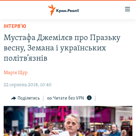
Доступність
посилання
Перейти
ІНТЕРВ'Ю
до
НОВИНИ
Мустафа Джемілєв про Празьку
основного
ВОДА.КРИМ
матеріалу
весну, Земана і українських
ВІДЕО ТА ФОТО
Перейти
політв’язнів
до
ПОЛІТИКА
основної
Марія Щур
БЛОГИ
навігації
Перейти
22 серпень 2018, 10:40
ПОГЛЯД
до
ІНТЕРВ'Ю
Поділитись
Читати без VPN
пошуку
ВСЕ ЗА ДЕНЬ
СПЕЦПРОЕКТИ
ЯК ОБІЙТИ БЛОКУВАННЯ
ДЕПОРТАЦІЯ