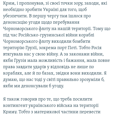
Крим, і пропонував, зі своєї точки зору, заходи, які
необхідно зробити Україні для того, щоб
убезпечити. В першу чергу там ішлося про
денонсацію угоди щодо перебування
Чорноморського флоту на нашій території. Тому що
під час Російсько-грузинської війни кораблі
Чорноморського флоту виходили бомбити
територію Грузії, зокрема порт Поті. Тобто Росія
втягувала нас у свою війну. А за законами війни,
якби Грузія мала можливість і бажання, мала повне
права завдати ударів у відповідь не лише по
кораблях, але й по базах, звідки вони виходили. Я
думаю, що нас тоді у світі правильно зрозуміли б,
якби ми денонсували б угоду.
Я також говорив про те, що треба посилити
контингент українського війська на території
Криму. Тобто з материкової частини перевести