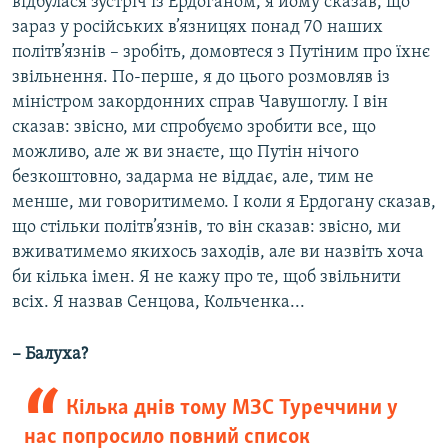
відбулася зустріч із Ердоганом, я йому сказав, що
зараз у російських в’язницях понад 70 наших
політв’язнів – зробіть, домовтеся з Путіним про їхнє
звільнення. По-перше, я до цього розмовляв із
міністром закордонних справ Чавушоглу. І він
сказав: звісно, ми спробуємо зробити все, що
можливо, але ж ви знаєте, що Путін нічого
безкоштовно, задарма не віддає, але, тим не
менше, ми говоритимемо. І коли я Ердогану сказав,
що стільки політв’язнів, то він сказав: звісно, ми
вживатимемо якихось заходів, але ви назвіть хоча
би кілька імен. Я не кажу про те, щоб звільнити
всіх. Я назвав Сенцова, Кольченка...
– Балуха?
Кілька днів тому МЗС Туреччини у
нас попросило повний список