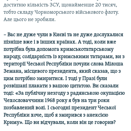
достатню кількість ЗСУ, щонайменше 20 тисяч,
тобто складу Чорноморського військового флоту.
Але цього не зробили.
– Вас не дуже чули в Києві та не дуже дослухалися
пізніше вже і в інших країнах. А тоді, коли вже
потрібна була допомога кримськотатарському
народу, солідарність із кримськими татарами, ви з
території Чеської Республіки почули слова Мілоша
Земана, місцевого президента, який сказав, що з
цим потрібно змиритися. І тоді у Празі були
розвішані плакати з вашою цитатою. Ви сказали
тоді: «За публічну незгоду з радянською окупацією
Чехословаччини 1968 року я був на три роки
позбавлений волі. І сьогодні президент Чеської
Республіки хоче, щоб я змирився з анексією
Криму». Що ви відчували, коли він це говорив?