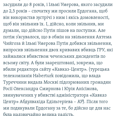
засудили до 8 років, і Ільмі Умерова, якого засудили
до 2,5 років – спочатку ми просили Ердогана, щоб
він використав зустрічі з ним і якісь домовленості,
щоб він звільнив їх. І, дійсно, коли звільнив, ми
думали, що дійсно Путін пішов на поступки. Але
потім з’ясувалося, що в обмін на звільнення Ахтема
Чийгоза й Ільмі Умерова Путін добився звільнення,
випросив звільнення двох кривавих вбивць ГРУ, які
займалися вбивством чеченських дисидентів по
всьому світу. А були заарештовані, зокрема, що
вбили редактора сайту «Кавказ-Центр». (турецька
телекомпанія Haberturk повідомила, що влада
Туреччини видала Москві підозрюваних громадян
Росії Олександра Смирнова і Юрія Анісімова,
звинувачених у вбивстві адміністратора «Кавказ
Центр» Абдулвахіда Едільгеріева –
КР
). Після того
ми подякували Ердогану за те, бо дійсно це для нас
була надзвичайно велика радість.