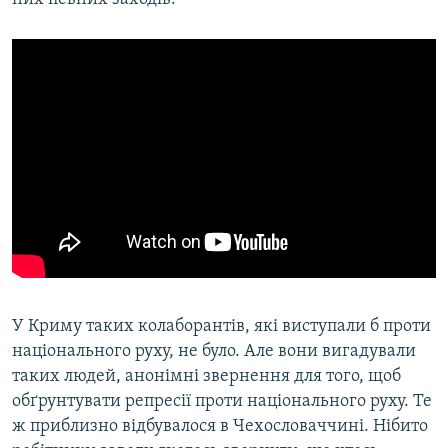
У Криму таких колаборантів, які виступали б проти
національного руху, не було. Але вони вигадували
таких людей, анонімні звернення для того, щоб
обґрунтувати репресії проти національного руху. Те
ж приблизно відбувалося в Чехословаччині. Нібито