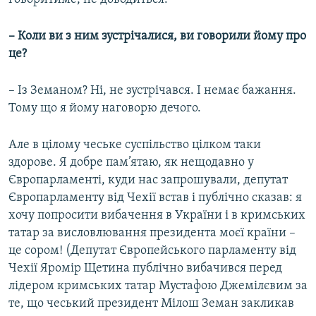
– Коли ви з ним зустрічалися, ви говорили йому про
це?
– Із Земаном? Ні, не зустрічався. І немає бажання.
Тому що я йому наговорю дечого.
Але в цілому чеське суспільство цілком таки
здорове. Я добре пам’ятаю, як нещодавно у
Європарламенті, куди нас запрошували, депутат
Європарламенту від Чехії встав і публічно сказав: я
хочу попросити вибачення в України і в кримських
татар за висловлювання президента моєї країни –
це сором! (Депутат Європейського парламенту від
Чехії Яромір Щетина публічно вибачився перед
лідером кримських татар Мустафою Джемілєвим за
те, що чеський президент Мілош Земан закликав