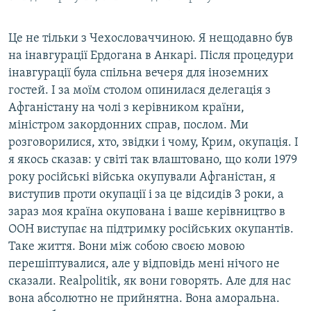
Це не тільки з Чехословаччиною. Я нещодавно був
на інавгурації Ердогана в Анкарі. Після процедури
інавгурації була спільна вечеря для іноземних
гостей. І за моїм столом опинилася делегація з
Афганістану на чолі з керівником країни,
міністром закордонних справ, послом. Ми
розговорилися, хто, звідки і чому, Крим, окупація. І
я якось сказав: у світі так влаштовано, що коли 1979
року російські війська окупували Афганістан, я
виступив проти окупації і за це відсидів 3 роки, а
зараз моя країна окупована і ваше керівництво в
ООН виступає на підтримку російських окупантів.
Таке життя. Вони між собою своєю мовою
перешіптувалися, але у відповідь мені нічого не
сказали. Realpolitik, як вони говорять. Але для нас
вона абсолютно не прийнятна. Вона аморальна.