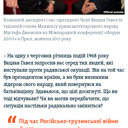
Колишній дисидент і екс-президент Чехії Вацлав Гавел та
тодішній голова Меджлісу кримськотатарського народу
Мустафа Джемілєв на Міжнародній конференції «Форум
2000» в Празі, жовтень 2011 року
– На одну з чергових річниць подій 1968 року
Вацлав Гавел запросив вас серед тих людей, які
виступали проти радянської окупації. Він на той час
був президентом країни, а ви були визнаним
лідером свого народу, який повернувся на
батьківщину. Здавалося, що цілі досягнуті. Що ви
тоді відчували? Чи ви могли передбачити, що
ситуація настільки радикально зміниться?
Під час Російсько-грузинської війни