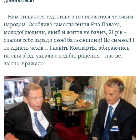
дізнаються?
– Нам лишалося тоді лише захоплюватися чеським
народом. Особливо самоспалення Яна Палаха,
молодої людини, який й життя не бачив, 21 рік –
спалив себе заради своєї батьківщини! Це символ! І
та єдність чехів... І навіть Компартія, збираючись
на свій з’їзд, ухвалює подібні рішення – нас це,
звісно, вражало.