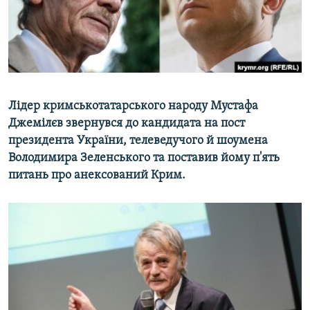
ВІДЕОУРОКИ «ELIFBE»
Русский
СВІДЧЕННЯ ОКУПАЦІЇ
Qırımtatar
УКРАЇНСЬКА ПРОБЛЕМА КРИМУ
ДОЛУЧАЙСЯ!
ІНФОГРАФІКА
Лідер кримськотатарського народу Мустафа
Джемілєв звернувся до кандидата на пост
президента України, телеведучого й шоумена
Усі сайти RFE/RL
Володимира Зеленського та поставив йому п'ять
питань про анексований Крим.