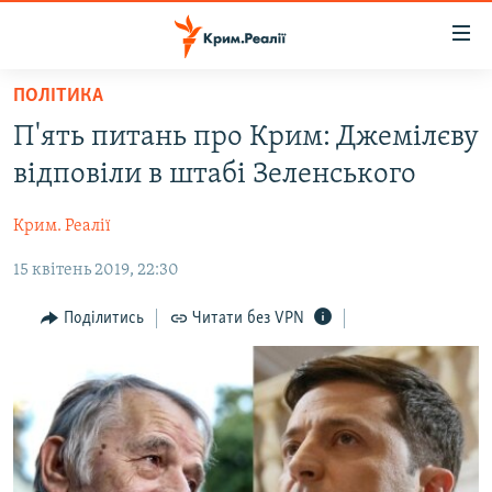
Доступність
посилання
Перейти
ПОЛІТИКА
до
НОВИНИ
П'ять питань про Крим: Джемілєву
основного
ВОДА.КРИМ
матеріалу
відповіли в штабі Зеленського
ВІДЕО ТА ФОТО
Перейти
до
Крим. Реалії
ПОЛІТИКА
основної
15 квітень 2019, 22:30
БЛОГИ
навігації
Перейти
ПОГЛЯД
Поділитись
Читати без VPN
до
ІНТЕРВ'Ю
пошуку
ВСЕ ЗА ДЕНЬ
СПЕЦПРОЕКТИ
ЯК ОБІЙТИ БЛОКУВАННЯ
ДЕПОРТАЦІЯ