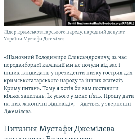
Лідер кримськотатарського народу, народний депутат
України Мустафа Джемілєв
«Шановний Володимире Олександровичу, за час
передвиборної кампанії ми не почули від вас і
інших кандидатів у президенти низку гострих для
кримськотатарського народу та інших жителів
Криму питань. Тому я хотів би вам поставити
кілька запитань. Їх усього у мене п'ять. Прошу дати
на них лаконічні відповіді», – йдеться у зверненні
Джемілєва.
Питання Мустафи Джемілєва