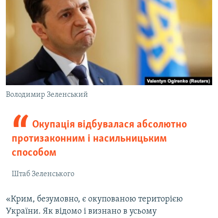
Володимир Зеленський
Окупація відбувалася абсолютно
протизаконним і насильницьким
способом
Штаб Зеленського
«Крим, безумовно, є окупованою територією
України. Як відомо і визнано в усьому