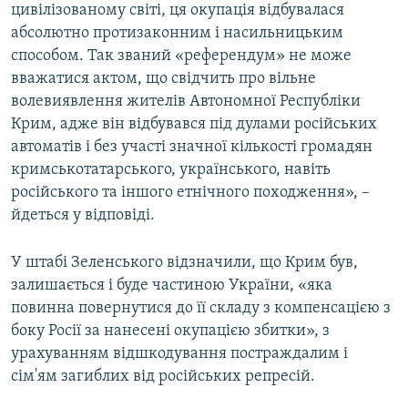
цивілізованому світі, ця окупація відбувалася
абсолютно протизаконним і насильницьким
способом. Так званий «референдум» не може
вважатися актом, що свідчить про вільне
волевиявлення жителів Автономної Республіки
Крим, адже він відбувався під дулами російських
автоматів і без участі значної кількості громадян
кримськотатарського, українського, навіть
російського та іншого етнічного походження», –
йдеться у відповіді.
У штабі Зеленського відзначили, що Крим був,
залишається і буде частиною України, «яка
повинна повернутися до її складу з компенсацією з
боку Росії за нанесені окупацією збитки», з
урахуванням відшкодування постраждалим і
сім'ям загиблих від російських репресій.