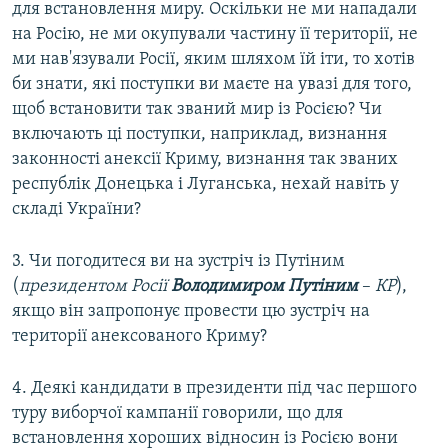
для встановлення миру. Оскільки не ми нападали
на Росію, не ми окупували частину її території, не
ми нав'язували Росії, яким шляхом їй іти, то хотів
би знати, які поступки ви маєте на увазі для того,
щоб встановити так званий мир із Росією? Чи
включають ці поступки, наприклад, визнання
законності анексії Криму, визнання так званих
республік Донецька і Луганська, нехай навіть у
складі України?
3. Чи погодитеся ви на зустріч із Путіним
(
президентом Росії
Володимиром Путіним
–
КР
),
якщо він запропонує провести цю зустріч на
території анексованого Криму?
4. Деякі кандидати в президенти під час першого
туру виборчої кампанії говорили, що для
встановлення хороших відносин із Росією вони