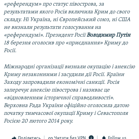
«референдум» про статус півострова, за
результатами якого Росія включила Крим до свого
складу. Ні Україна, ні Європейський союз, ні США
не визнали результати голосування на
«референдумі». Президент Росії
Володимир Путін
18 березня оголосив про «приєднання» Криму до
Росії.
Міжнародні організації визнали окупацію і анексію
Криму незаконними і засудили дії Росії. Країни
Заходу запровадили економічні санкції. Росія
заперечує анексію півострова і називає це
«відновленням історичної справедливості».
Верховна Рада України офіційно оголосила датою
початку тимчасової окупації Криму і Севастополя
Росією 20 лютого 2014 року.
Поділитись
Читати без VPN
Follow us