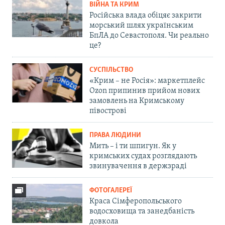
ВІЙНА ТА КРИМ
Російська влада обіцяє закрити
морський шлях українським
БпЛА до Севастополя. Чи реально
це?
СУСПІЛЬСТВО
«Крим – не Росія»: маркетплейс
Ozon припинив прийом нових
замовлень на Кримському
півострові
ПРАВА ЛЮДИНИ
Мить – і ти шпигун. Як у
кримських судах розглядають
звинувачення в держзраді
ФОТОГАЛЕРЕЇ
Краса Сімферопольського
водосховища та занедбаність
довкола