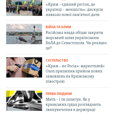
«Крим – єдиний регіон, де
українці – меншість»: дискусія
навколо нової пам'ятної дати
ВІЙНА ТА КРИМ
Російська влада обіцяє закрити
морський шлях українським
БпЛА до Севастополя. Чи реально
це?
СУСПІЛЬСТВО
«Крим – не Росія»: маркетплейс
Ozon припинив прийом нових
замовлень на Кримському
півострові
ПРАВА ЛЮДИНИ
Мить – і ти шпигун. Як у
кримських судах розглядають
звинувачення в держзраді