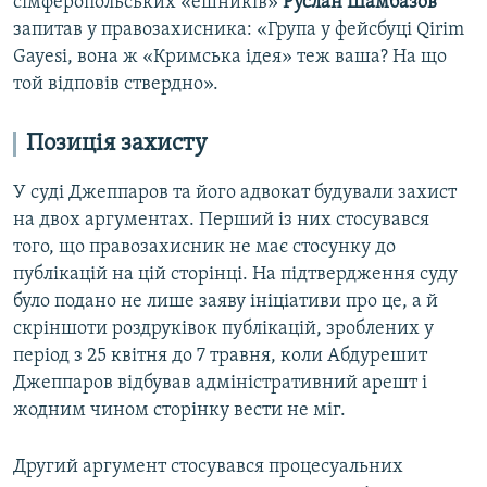
сімферопольських «ешників»
Руслан Шамбазов
запитав у правозахисника: «Група у фейсбуці Qirim
Gayesi, вона ж «Кримська ідея» теж ваша? На що
той відповів ствердно».
Позиція захисту
У суді Джеппаров та його адвокат будували захист
на двох аргументах. Перший із них стосувався
того, що правозахисник не має стосунку до
публікацій на цій сторінці. На підтвердження суду
було подано не лише заяву ініціативи про це, а й
скріншоти роздруківок публікацій, зроблених у
період з 25 квітня до 7 травня, коли Абдурешит
Джеппаров відбував адміністративний арешт і
жодним чином сторінку вести не міг.
Другий аргумент стосувався процесуальних