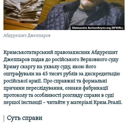
ВІДЕОУРОКИ «ELIFBE»
Русский
СВІДЧЕННЯ ОКУПАЦІЇ
Qırımtatar
УКРАЇНСЬКА ПРОБЛЕМА КРИМУ
ДОЛУЧАЙСЯ!
Абдурешит Джеппаров
ІНФОГРАФІКА
Кримськотатарський правозахисник Абдурешит
Джеппаров подав до російського Верховного суду
Усі сайти RFE/RL
Криму скаргу на ухвалу суду, якою його
оштрафували на 45 тисяч рублів за дискредитацію
російської армії. Про справжні та формальні
причини переслідування, ознаки фабрикації
протоколу та особливості розгляду справи в суді
першої інстанції – читайте у матеріалі Крим.Реалії.
Суть справи