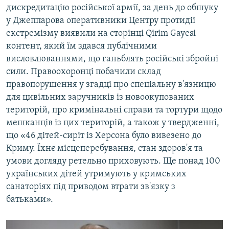
дискредитацію російської армії, за день до обшуку
у Джеппарова оперативники Центру протидії
екстремізму виявили на сторінці Qirim Gayesi
контент, який їм здався публічними
висловлюваннями, що ганьблять російські збройні
сили. Правоохоронці побачили склад
правопорушення у згадці про спеціальну в'язницю
для цивільних заручників із новоокупованих
територій, про кримінальні справи та тортури щодо
мешканців із цих територій, а також у твердженні,
що «46 дітей-сиріт із Херсона було вивезено до
Криму. Їхнє місцеперебування, стан здоров'я та
умови догляду ретельно приховують. Ще понад 100
українських дітей утримують у кримських
санаторіях під приводом втрати зв'язку з
батьками».