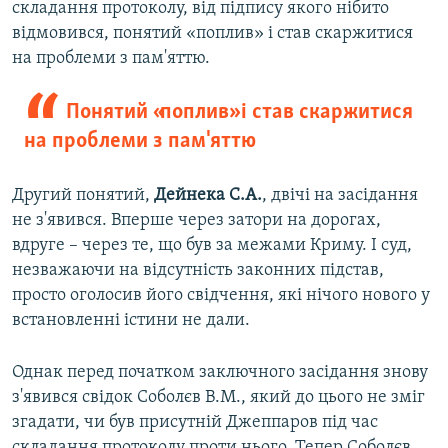
складання протоколу, від підпису якого нібито
відмовився, понятий «поплив» і став скаржитися
на проблеми з пам'яттю.
Понятий «поплив» і став скаржитися
на проблеми з пам'яттю
Другий понятий,
Дейнека С.А.
, двічі на засідання
не з'явився. Вперше через затори на дорогах,
вдруге – через те, що був за межами Криму. І суд,
незважаючи на відсутність законних підстав,
просто оголосив його свідчення, які нічого нового у
встановленні істини не дали.
Однак перед початком заключного засідання знову
з'явився свідок Соболєв В.М., який до цього не зміг
згадати, чи був присутній Джеппаров під час
складання протоколу проти нього. Тепер Соболєв