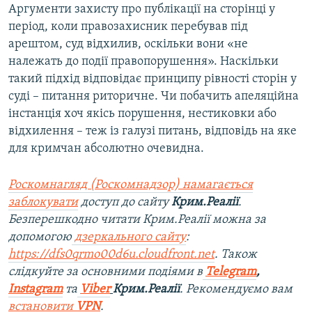
Аргументи захисту про публікації на сторінці у
період, коли правозахисник перебував під
арештом, суд відхилив, оскільки вони «не
належать до події правопорушення». Наскільки
такий підхід відповідає принципу рівності сторін у
суді – питання риторичне. Чи побачить апеляційна
інстанція хоч якісь порушення, нестиковки або
відхилення – теж із галузі питань, відповідь на яке
для кримчан абсолютно очевидна.
Роскомнагляд (Роскомнадзор) намагається
заблокувати
доступ до сайту
Крим.Реалії
.
Безперешкодно читати Крим.Реалії можна за
допомогою
дзеркального сайту
:
https://dfs0qrmo00d6u.cloudfront.net
. Також
слідкуйте за основними подіями в
Telegram
,
Instagram
та
Viber
Крим.Реалії
. Рекомендуємо вам
встановити
VPN
.