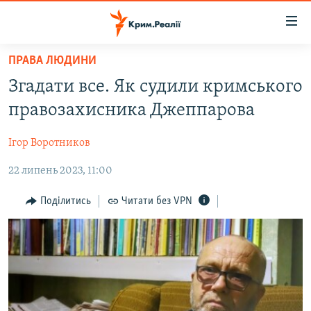
Доступність
посилання
Перейти
ПРАВА ЛЮДИНИ
до
НОВИНИ
Згадати все. Як судили кримського
основного
ВОДА.КРИМ
матеріалу
правозахисника Джеппарова
ВІДЕО ТА ФОТО
Перейти
до
Ігор Воротников
ПОЛІТИКА
основної
22 липень 2023, 11:00
БЛОГИ
навігації
Перейти
ПОГЛЯД
Поділитись
Читати без VPN
до
ІНТЕРВ'Ю
пошуку
ВСЕ ЗА ДЕНЬ
СПЕЦПРОЕКТИ
ЯК ОБІЙТИ БЛОКУВАННЯ
ДЕПОРТАЦІЯ