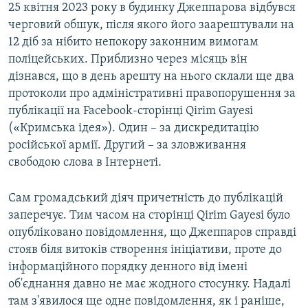
25 квітня 2023 року в будинку Джеппарова відбувся
черговий обшук, після якого його заарештували на
12 діб за нібито непокору законним вимогам
поліцейських. Приблизно через місяць він
дізнався, що в день арешту на нього склали ще два
протоколи про адміністративні правопорушення за
публікації на Facebook-сторінці Qirim Gayesi
(«Кримська ідея»). Один – за дискредитацію
російської армії. Другий – за зловживання
свободою слова в Інтернеті.
Сам громадський діяч причетність до публікацій
заперечує. Тим часом на сторінці Qirim Gayesi було
опубліковано повідомлення, що Джеппаров справді
стояв біля витоків створення ініціативи, проте до
інформаційного порядку денного від імені
об'єднання давно не має жодного стосунку. Надалі
там з'явилося ще одне повідомлення, як і раніше,