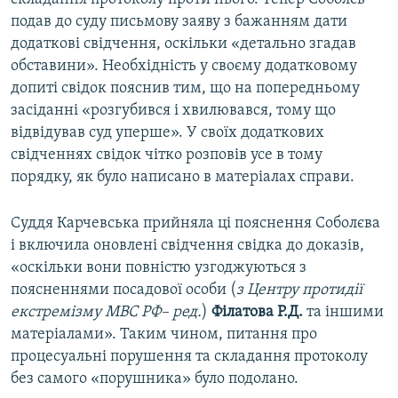
подав до суду письмову заяву з бажанням дати
додаткові свідчення, оскільки «детально згадав
обставини». Необхідність у своєму додатковому
допиті свідок пояснив тим, що на попередньому
засіданні «розгубився і хвилювався, тому що
відвідував суд уперше». У своїх додаткових
свідченнях свідок чітко розповів усе в тому
порядку, як було написано в матеріалах справи.
Суддя Карчевська прийняла ці пояснення Соболєва
і включила оновлені свідчення свідка до доказів,
«оскільки вони повністю узгоджуються з
поясненнями посадової особи (
з Центру протидії
екстремізму МВС РФ– ред.
)
Філатова Р.Д.
та іншими
матеріалами». Таким чином, питання про
процесуальні порушення та складання протоколу
без самого «порушника» було подолано.