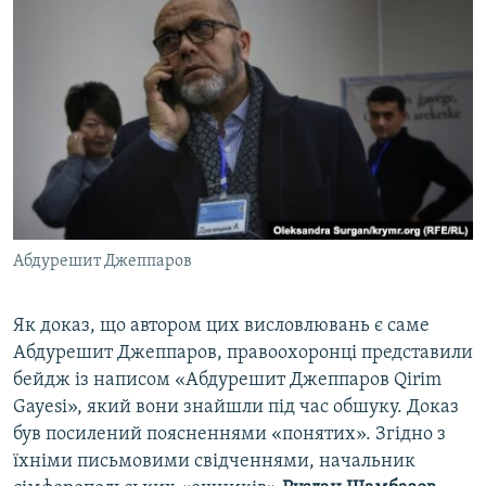
Абдурешит Джеппаров
Як доказ, що автором цих висловлювань є саме
Абдурешит Джеппаров, правоохоронці представили
бейдж із написом «Абдурешит Джеппаров Qirim
Gayesi», який вони знайшли під час обшуку. Доказ
був посилений поясненнями «понятих». Згідно з
їхніми письмовими свідченнями, начальник