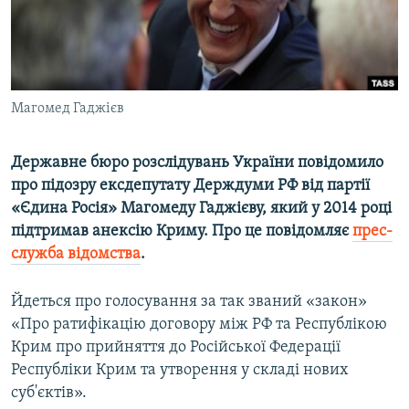
ВІДЕОУРОКИ «ELIFBE»
Русский
СВІДЧЕННЯ ОКУПАЦІЇ
Qırımtatar
УКРАЇНСЬКА ПРОБЛЕМА КРИМУ
Магомед Гаджієв
ДОЛУЧАЙСЯ!
ІНФОГРАФІКА
Державне бюро розслідувань України повідомило
про підозру ексдепутату Держдуми РФ від партії
Усі сайти RFE/RL
«Єдина Росія» Магомеду Гаджієву, який у 2014 році
підтримав анексію Криму. Про це повідомляє
прес-
служба відомства
.
Йдеться про голосування за так званий «закон»
«Про ратифікацію договору між РФ та Республікою
Крим про прийняття до Російської Федерації
Республіки Крим та утворення у складі нових
суб'єктів».