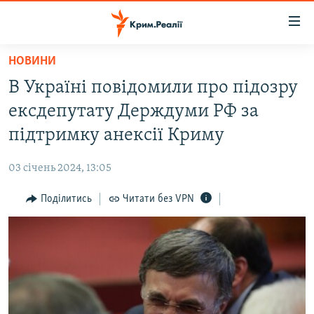
Доступність
посилання
Перейти
НОВИНИ
до
НОВИНИ
В Україні повідомили про підозру
основного
ВОДА.КРИМ
матеріалу
ексдепутату Держдуми РФ за
ВІДЕО ТА ФОТО
Перейти
підтримку анексії Криму
до
ПОЛІТИКА
основної
03 січень 2024, 13:05
БЛОГИ
навігації
Перейти
Поділитись
Читати без VPN
ПОГЛЯД
до
ІНТЕРВ'Ю
пошуку
ВСЕ ЗА ДЕНЬ
СПЕЦПРОЕКТИ
ЯК ОБІЙТИ БЛОКУВАННЯ
ДЕПОРТАЦІЯ