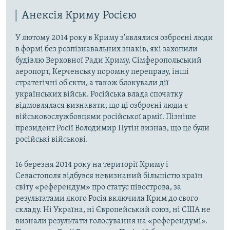
Анексія Криму Росією
У лютому 2014 року в Криму з'являлися озброєні люди
в формі без розпізнавальних знаків, які захопили
будівлю Верховної Ради Криму, Сімферопольський
аеропорт, Керченську поромну переправу, інші
стратегічні об'єкти, а також блокували дії
українських військ. Російська влада спочатку
відмовлялася визнавати, що ці озброєні люди є
військовослужбовцями російської армії. Пізніше
президент Росії Володимир Путін визнав, що це були
російські військові.
16 березня 2014 року на території Криму і
Севастополя відбувся невизнаний більшістю країн
світу «референдум» про статус півострова, за
результатами якого Росія включила Крим до свого
складу. Ні Україна, ні Європейський союз, ні США не
визнали результати голосування на «референдумі».