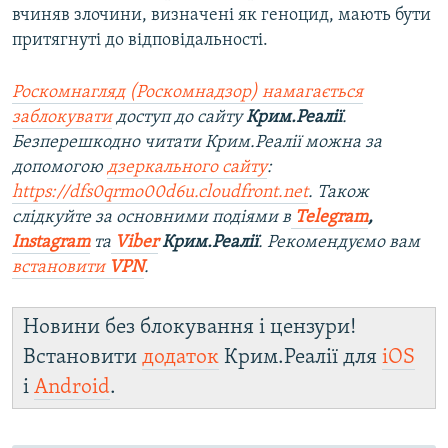
вчиняв злочини, визначені як геноцид, мають бути
притягнуті до відповідальності.
Роскомнагляд (Роскомнадзор) намагається
заблокувати
доступ до сайту
Крим.Реалії
.
Безперешкодно читати Крим.Реалії можна за
допомогою
дзеркального сайту
:
https://dfs0qrmo00d6u.cloudfront.net
. Також
слідкуйте за основними подіями в
Telegram
,
Instagram
та
Viber
Крим.Реалії
. Рекомендуємо вам
встановити
VPN
.
Новини без блокування і цензури!
Встановити
додаток
Крим.Реалії для
iOS
і
Android
.