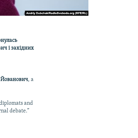
рнулась
ич і західних
 Йованович
, а
n diplomats and
rnal debate.”