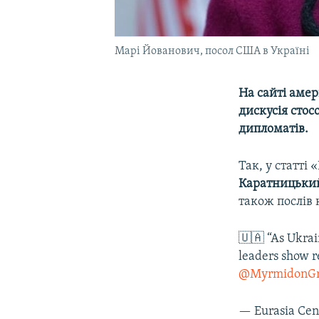
Марі Йованович, посол США в Україні
На сайті амер
дискусія стос
дипломатів.
Так, у статті 
Каратницьки
також послів 
🇺🇦 “As Ukrain
leaders show r
@MyrmidonG
— Eurasia Ce