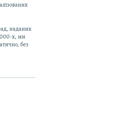
іалізованих
рад, наданих
2000-х, ми
атично, без