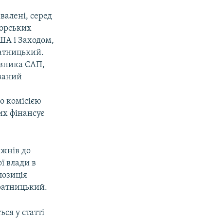
валені, серед
торських
США і Заходом,
ратницький.
івника САП,
ований
о комісією
их фінансує
ижнів до
ї влади в
позиція
ратницький.
ся у статті