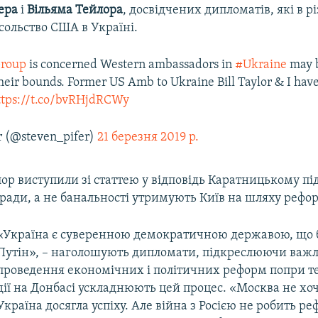
ера
і
Вільяма Тейлора
, досвідчених дипломатів, які в р
сольство США в Україні.
roup
is concerned Western ambassadors in
#Ukraine
may 
heir bounds. Former US Amb to Ukraine Bill Taylor & I have
ttps://t.co/bvRHjdRCWy
r (@steven_pifer)
21 березня 2019 р.
ор виступили зі статтею у відповідь Каратницькому пі
ради, а не банальності утримують Київ на шляху рефо
«Україна є суверенною демократичною державою, що 
Путін», – наголошують дипломати, підкреслюючи важл
проведення економічних і політичних реформ попри те
дії на Донбасі ускладнюють цей процес. «Москва не хо
Україна досягла успіху. Але війна з Росією не робить р