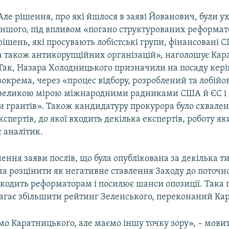
Але рішення, про які йшлося в заяві Йованович, були ух
іншого, під впливом «погано структурованих реформа
рішень, які просувають лобістські групи, фінансовані 
а також антикорупційних організацій», наголошує Ка
Так, Назара Холодницького призначили на посаду кер
зокрема, через «процес відбору, розроблений та лобій
великою мірою міжнародними радниками США й ЄС і
 грантів». Також кандидатуру прокурора було схвален
спертів, до якої входить декілька експертів, роботу як
є аналітик.
ння заяви послів, що була опублікована за декілька т
а розцінити як негативне ставлення Заходу до поточно
шкодить реформаторам і посилює шанси опозиції. Така 
агає збільшити рейтинг Зеленського, переконаний Ка
 Каратницького, але маємо іншу точку зору», – мовить