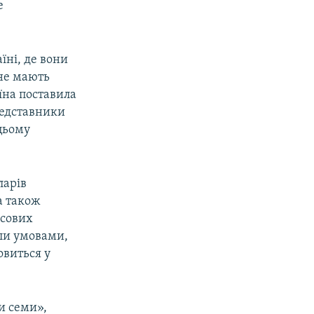
е
їні, де вони
не мають
їна поставила
представники
цьому
ларів
а також
нсових
оли умовами,
овиться у
и семи»,