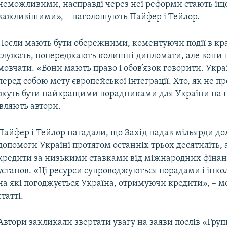
неможливими, насправді через неї реформи стають іщ
важливішими», – наголошують Пайфер і Тейлор.
Посли мають бути обережними, коментуючи події в кра
служать, попереджають колишні дипломати, але вони 
мовчати. «Вони мають право і обов’язок говорити. Укра
перед собою мету європейської інтеграції. Хто, як не 
ожуть бути найкращими порадниками для України на 
вляють автори.
Пайфер і Тейлор нагадали, що Захід надав мільярди до
допомоги Україні протягом останніх трьох десятиліть, 
кредити за низькими ставками від міжнародних фіна
установ. «Ці ресурси супроводжуються порадами і інк
на які погоджується Україна, отримуючи кредити», – м
статті.
Автори закликали звертати увагу на заяви послів «Груп