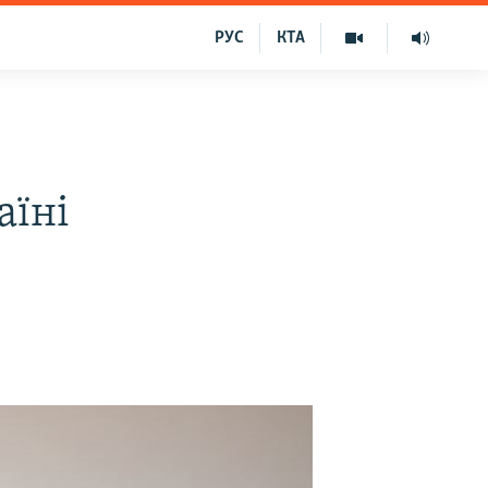
РУС
КТА
аїні