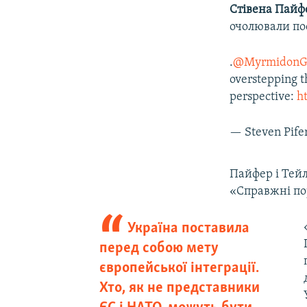
Стівена Пайф
очолювали по
.
@MyrmidonG
overstepping t
perspective:
h
— Steven Pife
Пайфер і Тейл
«Справжні по
Україна поставила
перед собою мету
європейської інтеграції.
Хто, як не представники