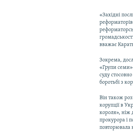
«Західні посл
реформаторів
реформаторськ
громадськості
вважає Карат
Зокрема, досл
«Групи семи» 
суду стосовно
боротьбі з ко
Він також роз
корупції в Ук
короля», ніж
прокурора і п
повторювала 