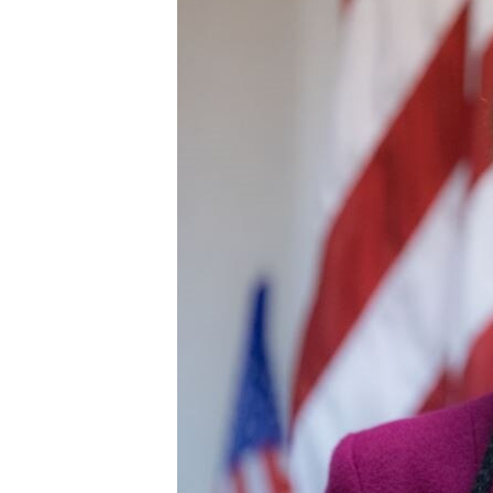
ВІДЕОУРОКИ «ELIFBE»
СВІДЧЕННЯ ОКУПАЦІЇ
УКРАЇНСЬКА ПРОБЛЕМА КРИМУ
ІНФОГРАФІКА