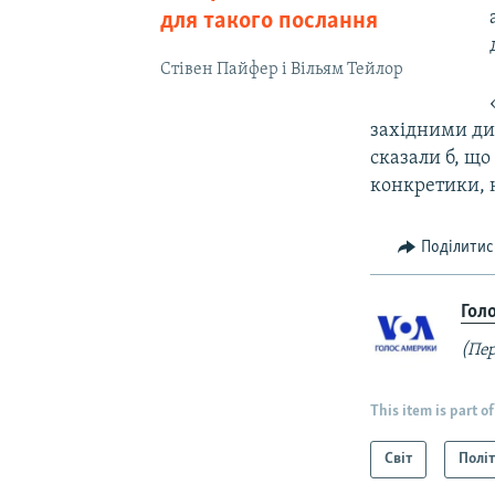
для такого послання
Стівен Пайфер і Вільям Тейлор
західними ди
сказали б, щ
конкретики, н
Поділитис
Гол
(Пер
This item is part of
Світ
Полі