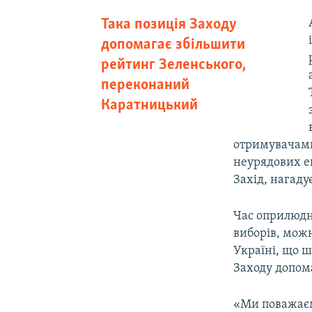
Така позиція Заходу
допомагає збільшити
рейтинг Зеленського,
переконаний
Каратницький
отримувачами
неурядових ек
Захід, нагаду
Час оприлюдне
виборів, можн
Україні, що 
Заходу допом
«Ми поважаємо