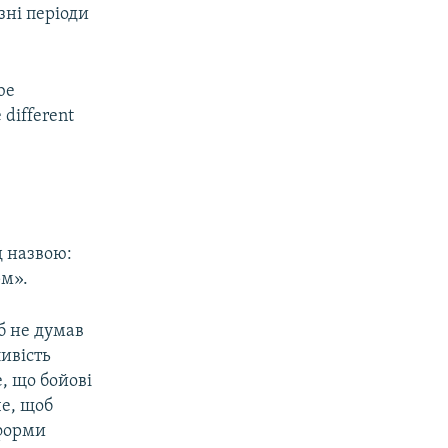
ізні періоди
be
 different
д назвою:
рм».
б не думав
ивість
, що бойові
че, щоб
еформи