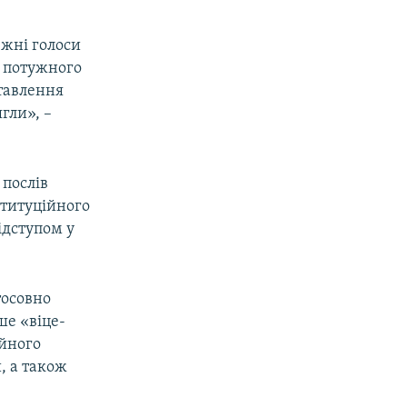
вжні голоси
і потужного
ставлення
гли», –
 послів
ституційного
ідступом у
тосовно
ше «віце-
ійного
, а також