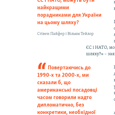
ЄС і НАТО, можуть бути
найкращими
порадниками для України
на цьому шляху?
Стівен Пайфер і Вільям Тейлор
ЄС і НАТО, м
шляху?» – зая
Повертаючись до
1990-х та 2000-х, ми
сказали б, що
американські посадовці
часом говорили надто
дипломатично, без
конкретики, необхідної