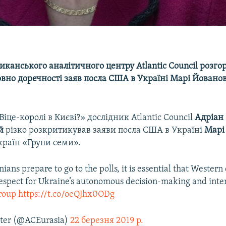
иканського аналітичного центру Atlantic Council розго
овно доречності заяв посла США в Україні Марі Йованов
«Віце-королі в Києві?» дослідник Atlantic Council
Адріан
й
різко розкритикував заяви посла США в Україні
Марі
країн «Групи семи».​
ians prepare to go to the polls, it is essential that Wester
espect for Ukraine’s autonomous decision-making and inte
roup
https://t.co/oeQJhx0ODg
nter (@ACEurasia)
22 березня 2019 р.