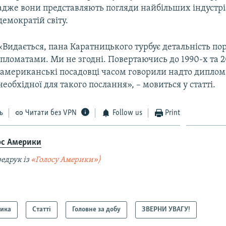
адже вони представляють погляди найбільших індустр
демократій світу.
«Видається, пана Каратницького турбує детальність по
пломатами. Ми не згодні. Повертаючись до 1990-х та 
о американські посадовці часом говорили надто диплом
еобхідної для такого послання», – мовиться у статті.
ь
Читати без VPN
Follow us
Print
ос Америки
едрук із
«Голосу Америки»)
тика
Статті
Головне за добу
ЗВЕРНИ УВАГУ!