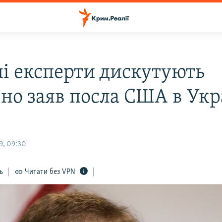
ні експерти дискутують
вно заяв посла США в Укр
9, 09:30
ь
Читати без VPN