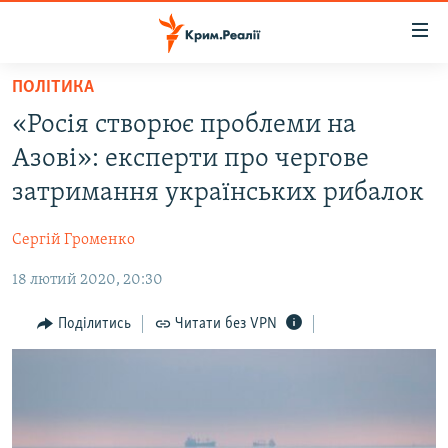
Доступність
посилання
Перейти
ПОЛІТИКА
до
НОВИНИ
«Росія створює проблеми на
основного
ВОДА.КРИМ
матеріалу
Азові»: експерти про чергове
ВІДЕО ТА ФОТО
Перейти
затримання українських рибалок
до
ПОЛІТИКА
основної
Сергій Громенко
БЛОГИ
навігації
Перейти
18 лютий 2020, 20:30
ПОГЛЯД
до
ІНТЕРВ'Ю
Поділитись
Читати без VPN
пошуку
ВСЕ ЗА ДЕНЬ
СПЕЦПРОЕКТИ
ЯК ОБІЙТИ БЛОКУВАННЯ
ДЕПОРТАЦІЯ