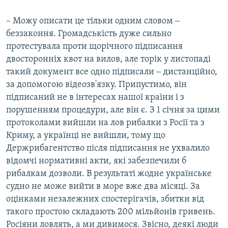
– Можу описати це тільки одним словом ‒
беззаконня. Громадськість дуже сильно
протестувала проти щорічного підписання
двосторонніх квот на вилов, але торік у листопаді
такий документ все одно підписали ‒ дистанційно,
за допомогою відеозв'язку. Припустимо, він
підписаний не в інтересах нашої країни і з
порушенням процедури, але він є. З 1 січня за цими
протоколами вийшли на лов рибалки з Росії та з
Криму, а українці не вийшли, тому що
Держрибагентство після підписання не ухвалило
відомчі нормативні акти, які забезпечили б
рибалкам дозволи. В результаті жодне українське
судно не може вийти в море вже два місяці. За
оцінками незалежних спостерігачів, збитки від
такого простою складають 200 мільйонів гривень.
Росіяни ловлять, а ми дивимося. Звісно, деякі люди