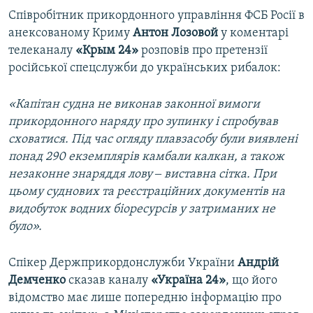
Співробітник прикордонного управління ФСБ Росії в
анексованому Криму
Антон Лозовой
у коментарі
телеканалу
«Крым 24»
розповів про претензії
російської спецслужби до українських рибалок:
«Капітан судна не виконав законної вимоги
прикордонного наряду про зупинку і спробував
сховатися. Під час огляду плавзасобу були виявлені
понад 290 екземплярів камбали калкан, а також
незаконне знаряддя лову ‒ виставна сітка. При
цьому суднових та реєстраційних документів на
видобуток водних біоресурсів у затриманих не
було».
Спікер Держприкордонслужби України
Андрій
Демченко
сказав каналу
«Україна 24»
, що його
відомство має лише попередню інформацію про