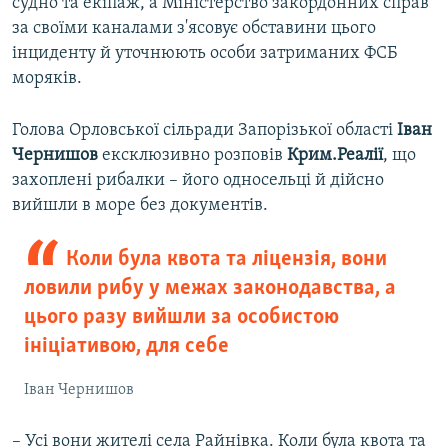
судно та екіпаж, а Міністерство закордонних справ
за своїми каналами з'ясовує обставини цього
інциденту й уточнюють особи затриманих ФСБ
моряків.
Голова Орловської сільради Запорізької області
Іван
Чернишов
ексклюзивно розповів
Крим.Реалії
, що
захоплені рибалки – його односельці й дійсно
вийшли в море без документів.
Коли була квота та ліцензія, вони
ловили рибу у межах законодавства, а
цього разу вийшли за особистою
ініціативою, для себе
Іван Чернишов
– Усі вони жителі села Райнівка. Коли була квота та