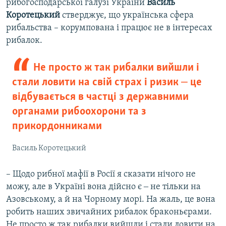
рибогосподарської галузі України
Василь
Коротецький
стверджує, що українська сфера
рибальства – корумпована і працює не в інтересах
рибалок.
Не просто ж так рибалки вийшли і
стали ловити на свій страх і ризик ‒ це
відбувається в частці з державними
органами рибоохорони та з
прикордонниками
Василь Коротецький
– Щодо рибної мафії в Росії я сказати нічого не
можу, але в Україні вона дійсно є ‒ не тільки на
Азовському, а й на Чорному морі. На жаль, це вона
робить наших звичайних рибалок браконьєрами.
Не просто ж так рибалки вийшли і стали ловити на