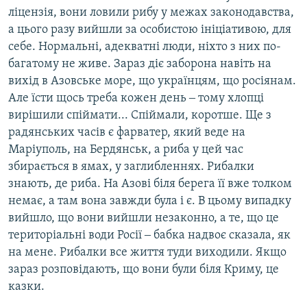
ліцензія, вони ловили рибу у межах законодавства,
а цього разу вийшли за особистою ініціативою, для
себе. Нормальні, адекватні люди, ніхто з них по-
багатому не живе. Зараз діє заборона навіть на
вихід в Азовське море, що українцям, що росіянам.
Але їсти щось треба кожен день ‒ тому хлопці
вирішили спіймати... Спіймали, коротше. Ще з
радянських часів є фарватер, який веде на
Маріуполь, на Бердянськ, а риба у цей час
збирається в ямах, у заглибленнях. Рибалки
знають, де риба. На Азові біля берега її вже толком
немає, а там вона завжди була і є. В цьому випадку
вийшло, що вони вийшли незаконно, а те, що це
територіальні води Росії ‒ бабка надвоє сказала, як
на мене. Рибалки все життя туди виходили. Якщо
зараз розповідають, що вони були біля Криму, це
казки.