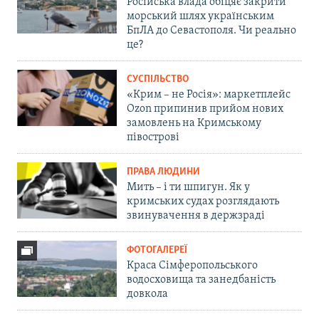
Російська влада обіцяє закрити
морський шлях українським
БпЛА до Севастополя. Чи реально
це?
СУСПІЛЬСТВО
«Крим – не Росія»: маркетплейс
Ozon припинив прийом нових
замовлень на Кримському
півострові
ПРАВА ЛЮДИНИ
Мить – і ти шпигун. Як у
кримських судах розглядають
звинувачення в держзраді
ФОТОГАЛЕРЕЇ
Краса Сімферопольського
водосховища та занедбаність
довкола