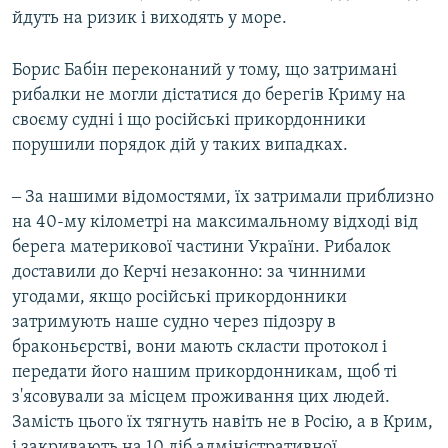
йдуть на ризик і виходять у море.
Борис Бабін переконаний у тому, що затримані
рибалки не могли дістатися до берегів Криму на
своєму судні і що російські прикордонники
порушили порядок дій у таких випадках.
‒ За нашими відомостями, їх затримали приблизно
на 40-му кілометрі на максимальному відході від
берега материкової частини України. Рибалок
доставили до Керчі незаконно: за чинними
угодами, якщо російські прикордонники
затримують наше судно через підозру в
браконьєрстві, вони мають скласти протокол і
передати його нашим прикордонникам, щоб ті
з'ясовували за місцем проживання цих людей.
Замість цього їх тягнуть навіть не в Росію, а в Крим,
і закривають на 10 діб адміністративної