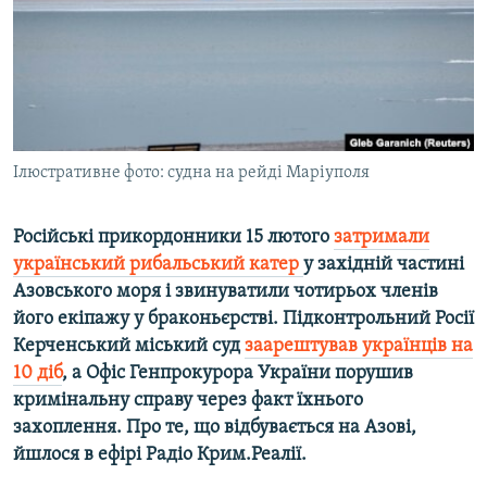
ВІДЕОУРОКИ «ELIFBE»
Русский
СВІДЧЕННЯ ОКУПАЦІЇ
Qırımtatar
УКРАЇНСЬКА ПРОБЛЕМА КРИМУ
ДОЛУЧАЙСЯ!
ІНФОГРАФІКА
Ілюстративне фото: судна на рейді Маріуполя
Російські прикордонники 15 лютого
затримали
Усі сайти RFE/RL
український рибальський катер
у західній частині
Азовського моря і звинуватили чотирьох членів
його екіпажу у браконьєрстві. Підконтрольний Росії
Керченський міський суд
заарештував українців на
10 діб
, а Офіс Генпрокурора України порушив
кримінальну справу через факт їхнього
захоплення. Про те, що відбувається на Азові,
йшлося в ефірі Радіо Крим.Реалії.