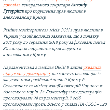
доповідь
генерального секретаря
Антоніу
Гутерріша
про порушення прав людини в
анексованому Криму.
Раніше моніторингова місія ООН з прав людини в
Україні у своїй доповіді зазначала, що з початку
2017 року до середини 2018 року зафіксовані понад
80 випадків порушення прав людини в
анексованому Криму.
Парламентська асамблея ОБСЄ 8 липня
ухвалила
підсумкову декларацію
, що містить резолюцію із
засудженням російської анексії Криму й
Севастополя та мілітаризації акваторій Чорного та
Азовського морів. За Люксембурзьку декларацію
проголосували 94 парламентарії, 7 осіб
проголосували проти. Всього у складі ПА ОБСЄ ‒ 323