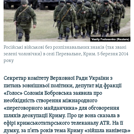
ВІДЕОУРОКИ «ELIFBE»
Русский
СВІДЧЕННЯ ОКУПАЦІЇ
Qırımtatar
УКРАЇНСЬКА ПРОБЛЕМА КРИМУ
ДОЛУЧАЙСЯ!
ІНФОГРАФІКА
Російські військові без розпізнавальних знаків (так звані
зелені чоловічки) в селі Перевальне, Крим. 5 березня 2014
року
Усі сайти RFE/RL
Секретар комітету Верховної Ради України з
питань зовнішньої політики, депутат від фракції
«Голос» Соломія Бобровська заявила про
необхідність створення міжнародного
«переговорного майданчика» для обговорення
шляхів деокупації Криму. Про це вона сказала в
ефірі кримськотатарського телеканалу ATR. На її
думку, за п'ять років тема Криму «зійшла нанівець»