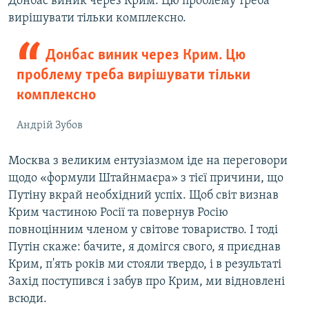
Донбас виник через Крим. Цю проблему треба
вирішувати тільки комплексно.
Донбас виник через Крим. Цю
проблему треба вирішувати тільки
комплексно
Андрій Зубов
Москва з великим ентузіазмом іде на переговори
щодо «формули Штайнмаєра» з тієї причини, що
Путіну вкрай необхідний успіх. Щоб світ визнав
Крим частиною Росії та повернув Росію
повноцінним членом у світове товариство. І тоді
Путін скаже: бачите, я домігся свого, я приєднав
Крим, п'ять років ми стояли твердо, і в результаті
Захід поступився і забув про Крим, ми відновлені
всюди.