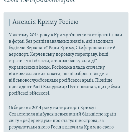
члени з 56 парламентів країн.
Анексія Криму Росією
У лютому 2014 року в Криму з'являлися озброєні люди
в формі без розпізнавальних знаків, які захопили
будівлю Верховної Ради Криму, Сімферопольський
аеропорт, Керченську поромну переправу, інші
стратегічні об'єкти, а також блокували дії
українських військ. Російська влада спочатку
відмовлялася визнавати, що ці озброєні люди є
військовослужбовцями російської армії. Пізніше
президент Росії Володимир Путін визнав, що це були
російські військові.
16 березня 2014 року на території Криму і
Севастополя відбувся невизнаний більшістю країн
світу «референдум» про статус півострова, за
результатами якого Росія включила Крим до свого