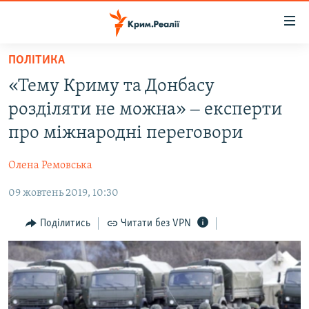
Доступність
посилання
Перейти
ПОЛІТИКА
до
НОВИНИ
«Тему Криму та Донбасу
основного
ВОДА.КРИМ
матеріалу
розділяти не можна» ‒ експерти
ВІДЕО ТА ФОТО
Перейти
про міжнародні переговори
до
ПОЛІТИКА
основної
Олена Ремовська
БЛОГИ
навігації
Перейти
09 жовтень 2019, 10:30
ПОГЛЯД
до
ІНТЕРВ'Ю
Поділитись
Читати без VPN
пошуку
ВСЕ ЗА ДЕНЬ
СПЕЦПРОЕКТИ
ЯК ОБІЙТИ БЛОКУВАННЯ
ДЕПОРТАЦІЯ