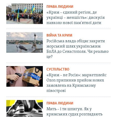
ПРАВА ЛЮДИНИ
«Крим – єдиний регіон, де
українці – меншість»: дискусія
навколо нової пам'ятної дати
ВІЙНА ТА КРИМ
Російська влада обіцяє закрити
морський шлях українським
БпЛА до Севастополя. Чи реально
це?
СУСПІЛЬСТВО
«Крим – не Росія»: маркетплейс
Ozon припинив прийом нових
замовлень на Кримському
півострові
ПРАВА ЛЮДИНИ
Мить – і ти шпигун. Як у
кримських судах розглядають