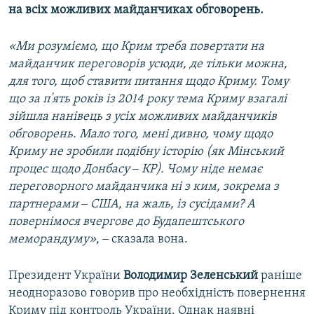
на всіх можливих майданчиках обговорень.
«Ми розуміємо, що Крим треба повертати на
майданчик переговорів усюди, де тільки можна,
для того, щоб ставити питання щодо Криму. Тому
що за п'ять років із 2014 року тема Криму взагалі
зійшла нанівець з усіх можливих майданчиків
обговорень. Мало того, мені дивно, чому щодо
Криму не зробили подібну історію (як Мінський
процес щодо Донбасу ‒ КР). Чому ніде немає
переговорного майданчика ні з ким, зокрема з
партнерами ‒ США, на жаль, із сусідами? А
повернімося вчергове до Будапештського
меморандуму»
, ‒ сказала вона.
Президент України
Володимир Зеленський
раніше
неодноразово говорив про необхідність повернення
Криму під контроль України. Однак наявні