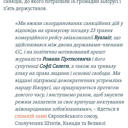
санкцій, до якого потрапили 16 громадян Білорусі і
п’ять держустанов.
«Ми вжили скоординованих санкційних дій у
відповідь на примусову посадку 23 травня
комерційного рейсу авіакомпанії
Ryanair
, що
здійснювався між двома державами-членами
ЄС, і на політично мотивований арешт
журналіста
Романа Протасевича
і його
супутниці
Софії Сапеги
, а також на тривалу
атаку на права людини і основні свободи. Ми
віддані підтримці демократичних устремлінь
народу Білорусі, що придушуються протягом
довгого часу, і виступаємо разом, щоб змусити
режим заплатити за своє кричуще нехтування
міжнародними зобов’язаннями»,
– йдеться в
спільній заяві
Європейського союзу,
Сполучених Штатів, Канади та Великої