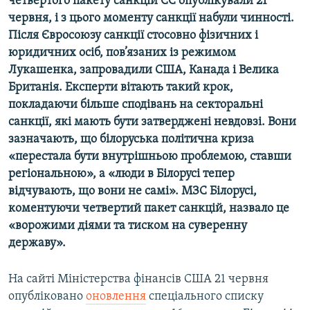
четвертого пакету санкцій ЄС опублікували 21
червня, і з цього моменту санкції набули чинності.
Після Євросоюзу санкції стосовно фізичних і
юридичних осіб, пов’язаних із режимом
Лукашенка, запровадили США, Канада і Велика
Британія. Експерти вітають такий крок,
покладаючи більше сподівань на секторальні
санкції, які мають бути затверджені невдовзі. Вони
зазначають, що білоруська політична криза
«перестала бути внутрішньою проблемою, ставши
регіональною», а «люди в Білорусі тепер
відчувають, що вони не самі». МЗС Білорусі,
коментуючи четвертий пакет санкцій, назвало це
«ворожими діями та тиском на суверенну
державу».
На сайті Міністерства фінансів США 21 червня
опубліковано
оновлення
спеціального списку