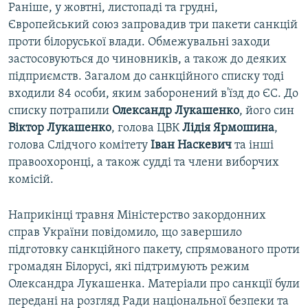
Раніше, у жовтні, листопаді та грудні,
Європейський союз запровадив три пакети санкцій
проти білоруської влади. Обмежувальні заходи
застосовуються до чиновників, а також до деяких
підприємств. Загалом до санкційного списку тоді
входили 84 особи, яким заборонений в'їзд до ЄС. До
списку потрапили
Олександр Лукашенко
, його син
Віктор Лукашенко
, голова ЦВК
Лідія Ярмошина
,
голова Слідчого комітету
Іван Наскевич
та інші
правоохоронці, а також судді та члени виборчих
комісій.
Наприкінці травня Міністерство закордонних
справ України повідомило, що завершило
підготовку санкційного пакету, спрямованого проти
громадян Білорусі, які підтримують режим
Олександра Лукашенка. Матеріали про санкції були
передані на розгляд Ради національної безпеки та