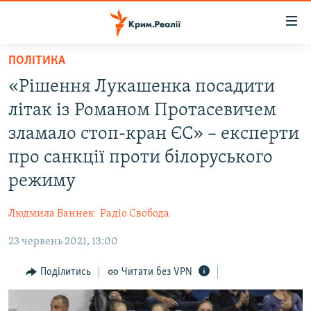
Доступність
посилання
Перейти
ПОЛІТИКА
до
НОВИНИ
«Рішення Лукашенка посадити
основного
ВОДА.КРИМ
матеріалу
літак із Романом Протасевичем
ВІДЕО ТА ФОТО
Перейти
зламало стоп-кран ЄС» – експерти
до
ПОЛІТИКА
про санкції проти білоруського
основної
БЛОГИ
навігації
режиму
Перейти
ПОГЛЯД
до
Людмила Ваннек
Радіо Свобода
ІНТЕРВ'Ю
пошуку
23 червень 2021, 13:00
ВСЕ ЗА ДЕНЬ
Поділитись
Читати без VPN
СПЕЦПРОЕКТИ
ЯК ОБІЙТИ БЛОКУВАННЯ
ДЕПОРТАЦІЯ