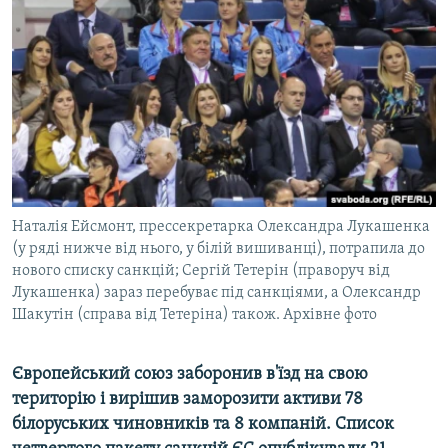
ВІДЕОУРОКИ «ELIFBE»
Русский
СВІДЧЕННЯ ОКУПАЦІЇ
Qırımtatar
УКРАЇНСЬКА ПРОБЛЕМА КРИМУ
ДОЛУЧАЙСЯ!
ІНФОГРАФІКА
Усі сайти RFE/RL
Наталія Ейсмонт, прессекретарка Олександра Лукашенка
(у ряді нижче від нього, у білій вишиванці), потрапила до
нового списку санкцій; Сергій Тетерін (праворуч від
Лукашенка) зараз перебуває під санкціями, а Олександр
Шакутін (справа від Тетеріна) також. Архівне фото
Європейський союз заборонив в'їзд на свою
територію і вирішив заморозити активи 78
білоруських чиновників та 8 компаній. Список