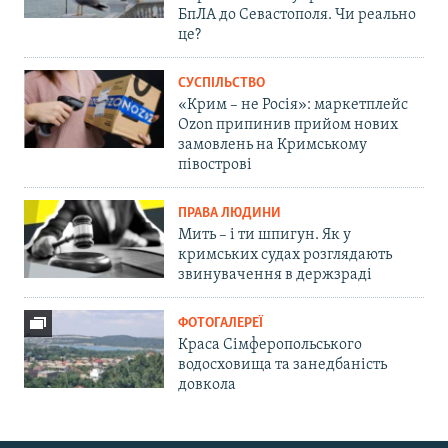
БпЛА до Севастополя. Чи реально
це?
СУСПІЛЬСТВО
«Крим – не Росія»: маркетплейс
Ozon припинив прийом нових
замовлень на Кримському
півострові
ПРАВА ЛЮДИНИ
Мить – і ти шпигун. Як у
кримських судах розглядають
звинувачення в держзраді
ФОТОГАЛЕРЕЇ
Краса Сімферопольського
водосховища та занедбаність
довкола