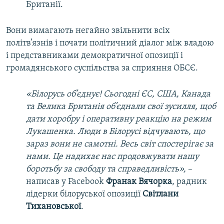
Британії.
Вони вимагають негайно звільнити всіх
політв’язнів і почати політичний діалог між владою
і представниками демократичної опозиції і
громадянського суспільства за сприяння ОБСЄ.
«Білорусь об’єднує! Сьогодні ЄС, США, Канада
та Велика Британія об’єднали свої зусилля, щоб
дати хоробру і оперативну реакцію на режим
Лукашенка. Люди в Білорусі відчувають, що
зараз вони не самотні. Весь світ спостерігає за
нами. Це надихає нас продовжувати нашу
боротьбу за свободу та справедливість»,
–
написав у Facebook
Франак Вячорка
, радник
лідерки білоруської опозиції
Світлани
Тихановської
.