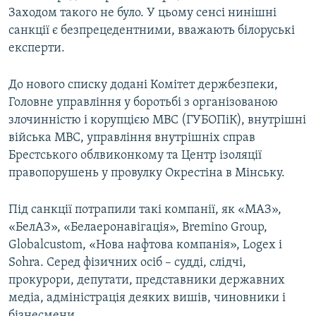
Заходом такого не було. У цьому сенсі нинішні
санкції є безпрецедентними, вважають білоруські
експерти.
До нового списку додані Комітет держбезпеки,
Головне управління у боротьбі з організованою
злочинністю і корупцією МВС (ГУБОПіК), внутрішні
війська МВС, управління внутрішніх справ
Брестського облвиконкому та Центр ізоляції
правопорушень у провулку Окрестіна в Мінську.
Під санкції потрапили такі компанії, як «МАЗ»,
«БелАЗ», «Белаеронавігація», Bremino Group,
Globalcustom, «Нова нафтова компанія», Logex і
Sohra. Серед фізичних осіб – судді, слідчі,
прокурори, депутати, представники державних
медіа, адміністрація деяких вишів, чиновники і
бізнесмени.