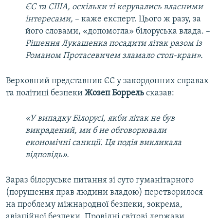
ЄС та США, оскільки ті керувались власними
інтересами,
– каже експерт. Цього ж разу, за
його словами, «допомогла» білоруська влада. –
Рішення Лукашенка посадити літак разом із
Романом Протасевичем зламало стоп-кран».
Верховний представник ЄС у закордонних справах
та політиці безпеки
Жозеп Боррель
сказав:
«У випадку Білорусі, якби літак не був
викрадений, ми б не обговорювали
економічні санкції. Ця подія викликала
відповідь».
Зараз білоруське питання зі суто гуманітарного
(порушення прав людини владою) перетворилося
на проблему міжнародної безпеки, зокрема,
авіаційної безпеки. Провідні світові держави