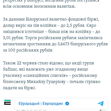
репресіях у Білорусі, місцевий рубль поступився
всім основним іноземним валютам.
За даними Білоруської валютно-фондової біржі,
долар виріс на пів копійки – до 2,5 рубля. Євро
зміцнився істотніше – більш ніж на копійку – до
3,01 рубля. Торги російським рублем закінчились
незначним зростанням до 3,4673 білоруського рубля
за 100 російських рублів.
Також 22 червня стало відомо, що акції групи
Safmar, які належать уже згаданому вище
учаснику «санкційних списків» – російському
бізнесмену Михайлу Гуцерієву – почали стрімко
падати на біржі.