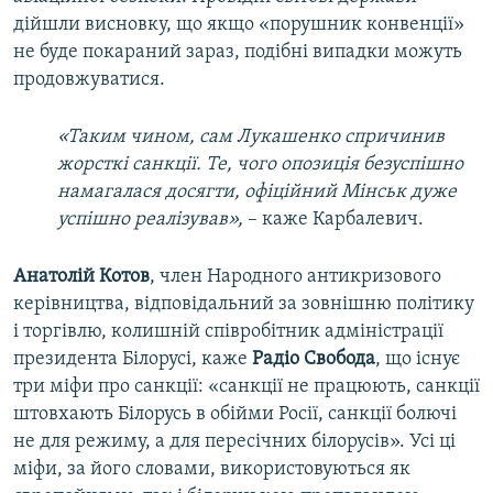
дійшли висновку, що якщо «порушник конвенції»
не буде покараний зараз, подібні випадки можуть
продовжуватися.
«Таким чином, сам Лукашенко спричинив
жорсткі санкції. Те, чого опозиція безуспішно
намагалася досягти, офіційний Мінськ дуже
успішно реалізував»,
– каже Карбалевич.
Анатолій Котов
, член Народного антикризового
керівництва, відповідальний за зовнішню політику
і торгівлю, колишній співробітник адміністрації
президента Білорусі, каже
Радіо Свобода
, що існує
три міфи про санкції: «санкції не працюють, санкції
штовхають Білорусь в обійми Росії, санкції болючі
не для режиму, а для пересічних білорусів». Усі ці
міфи, за його словами, використовуються як