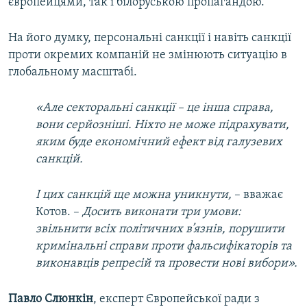
європейцями, так і білоруською пропагандою.
На його думку, персональні санкції і навіть санкції
проти окремих компаній не змінюють ситуацію в
глобальному масштабі.
«Але секторальні санкції – це інша справа,
вони серйозніші. Ніхто не може підрахувати,
яким буде економічний ефект від галузевих
санкцій.
І цих санкцій ще можна уникнути,
– вважає
Котов. –
Досить виконати три умови:
звільнити всіх політичних в’язнів, порушити
кримінальні справи проти фальсифікаторів та
виконавців репресій та провести нові вибори».
Павло Слюнкін
, експерт Європейської ради з