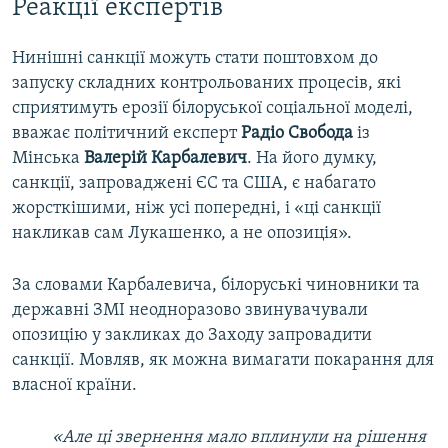
Реакції експертів
Нинішні санкції можуть стати поштовхом до
запуску складних контрольованих процесів, які
сприятимуть ерозії білоруської соціальної моделі,
вважає політичний експерт
Радіо Свобода
із
Мінська
Валерій Карбалевич
. На його думку,
санкції, запроваджені ЄС та США, є набагато
жорсткішими, ніж усі попередні, і «ці санкції
накликав сам Лукашенко, а не опозиція».
За словами Карбалевича, білоруські чиновники та
державні ЗМІ неодноразово звинувачували
опозицію у закликах до Заходу запровадити
санкції. Мовляв, як можна вимагати покарання для
власної країни.
«Але ці звернення мало вплинули на рішення