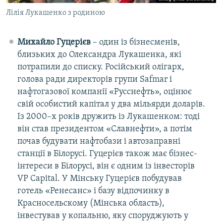
Лілія Лукашенко з родиною
Михайло Гуцерієв
– один із бізнесменів,
близьких до Олександра Лукашенка, які
потрапили до списку. Російський олігарх,
голова ради директорів групи Safmar і
нафтогазової компанії «Русснефть», оцінює
свій особистий капітал у два мільярди доларів.
Із 2000–х років дружить із Лукашенком: тоді
він став президентом «Славнефти», а потім
почав будувати нафтобази і автозаправні
станції в Білорусі. Гуцерієв також має бізнес-
інтереси в Білорусі, він є одним із інвесторів
VP Capital. У Мінську Гуцерієв побудував
готель «Ренесанс» і базу відпочинку в
Красносельскому (Мінська область),
інвестував у копальню, яку споруджують у