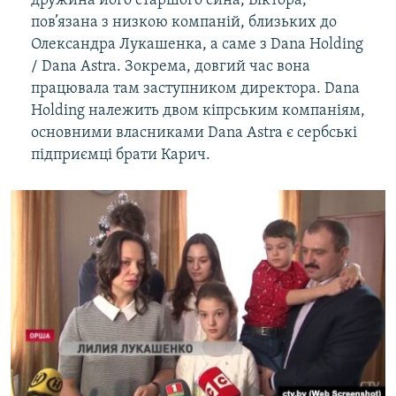
дружина його старшого сина, Віктора,
пов’язана з низкою компаній, близьких до
Олександра Лукашенка, а саме з Dana Holding
/ Dana Astra. Зокрема, довгий час вона
працювала там заступником директора. Dana
Holding належить двом кіпрським компаніям,
основними власниками Dana Astra є сербські
підприємці брати Карич.