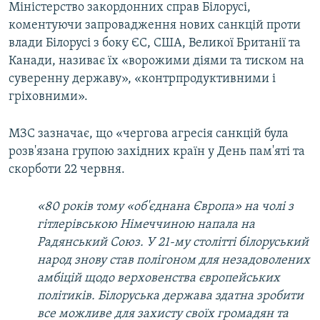
Міністерство закордонних справ Білорусі,
коментуючи запровадження нових санкцій проти
влади Білорусі з боку ЄС, США, Великої Британії та
Канади, називає їх «ворожими діями та тиском на
суверенну державу», «контрпродуктивними і
гріховними».
МЗС зазначає, що «чергова агресія санкцій була
розв'язана групою західних країн у День пам'яті та
скорботи 22 червня.
«80 років тому «об'єднана Європа» на чолі з
гітлерівською Німеччиною напала на
Радянський Союз. У 21-му столітті білоруський
народ знову став полігоном для незадоволених
амбіцій щодо верховенства європейських
політиків. Білоруська держава здатна зробити
все можливе для захисту своїх громадян та