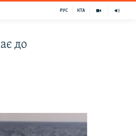
РУС
КТА
ає до