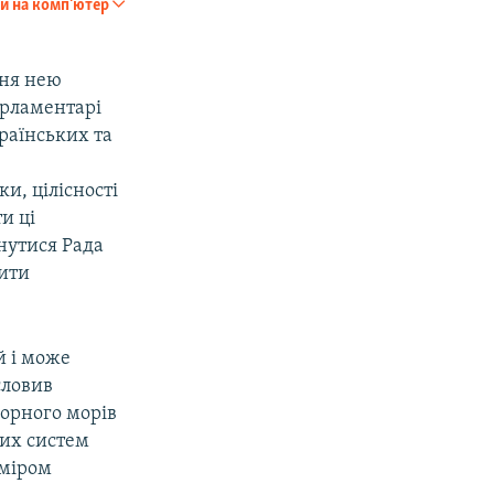
и на комп'ютер
SHARE
ння нею
арламентарі
раїнських та
и, цілісності
и ці
px
width
рнутися Рада
чити
й і може
словив
Чорного морів
ких систем
иміром