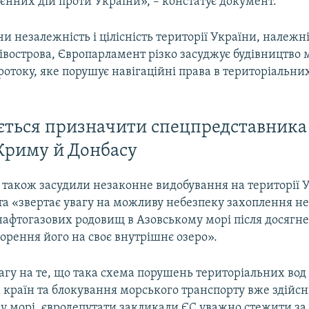
єнних дій проти України», – констатує документ.
 незалежність і цілісність території України, належні
вострова, Європарламент різко засуджує будівництво 
отоку, яке порушує навігаційні права в територіальни
ється призначити спецпредставника
Криму й Донбасу
 також засудили незаконне видобування на території 
 та «звертає увагу на можливу небезпеку захоплення н
нафтогазових родовищ в Азовському морі після досягне
орення його на своє внутрішнє озеро».
агу на те, що така схема порушень територіальних вод
 країн та блокування морського транспорту вже здійсн
му морі, євродепутати закликали ЄС уважно стежити за