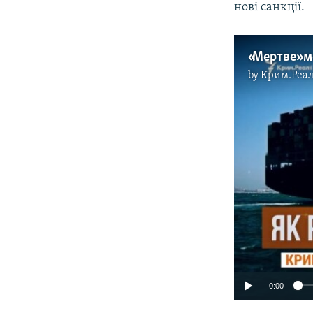
нові санкції.
by
Крим.Реал
0:00