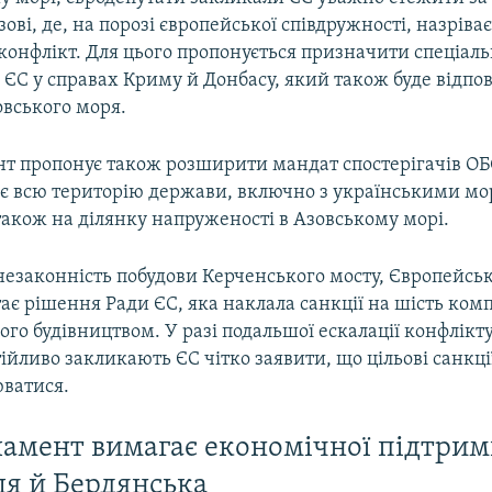
зові, де, на порозі європейської співдружності, назріва
конфлікт. Для цього пропонується призначити спеціал
ЄС у справах Криму й Донбасу, який також буде відпов
овського моря.
т пропонує також розширити мандат спостерігачів ОБС
є всю територію держави, включно з українськими м
також на ділянку напруженості в Азовському морі.
незаконність побудови Керченського мосту, Європейсь
ає рішення Ради ЄС, яка наклала санкції на шість ком
го будівництвом. У разі подальшої ескалації конфлікту
ійливо закликають ЄС чітко заявити, що цільові санкції
юватися.
амент вимагає економічної підтри
я й Бердянська