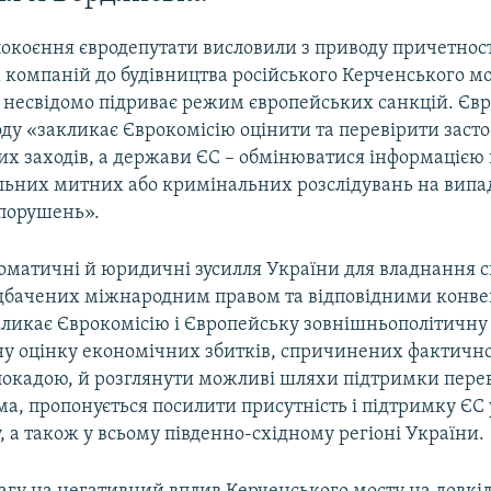
окоєння євродепутати висловили з приводу причетнос
 компаній до будівництва російського Керченського мо
 несвідомо підриває режим європейських санкцій. Єв
оду «закликає Єврокомісію оцінити та перевірити заст
х заходів, а держави ЄС – обмінюватися інформацією 
льних митних або кримінальних розслідувань на випа
порушень».
оматичні й юридичні зусилля України для владнання си
дбачених міжнародним правом та відповідними конве
кликає Єврокомісію і Європейську зовнішньополітичну
ну оцінку економічних збитків, спричинених фактичн
локадою, й розглянути можливі шляхи підтримки перев
ма, пропонується посилити присутність і підтримку ЄС 
, а також у всьому південно-східному регіоні України.