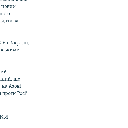
є новий
ьного
ідати за
Є в Україні,
орськими
кий
паній, що
 на Азові
 проти Росії
мки