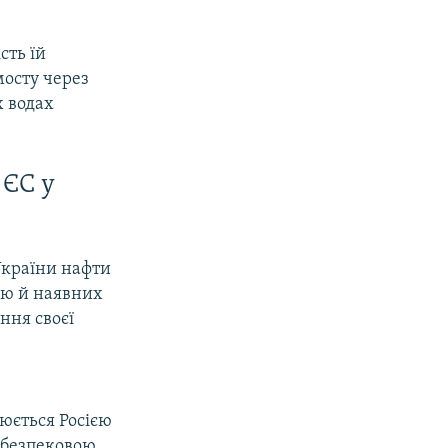
сть їй
мосту через
х водах
 ЄС у
України нафти
ею й наявних
ння своєї
юється Росією
 безпековою