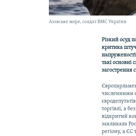
Азовське море, солдат ВМС України
Різкий осуд п
критика штуч
напруженості,
такі основні
загострення с
Європарламент
численними ек
євродепутатів
торгівлі, а б
відкритий кон
закликала Ро
регіону, а ЄС