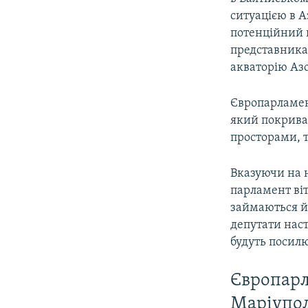
ситуацією в А
потенційний 
представника 
акваторію Аз
Європарламен
який покрива
просторами, 
Вказуючи на 
парламент віт
займаються йо
депутати наст
будуть посил
Європарл
Маріупол