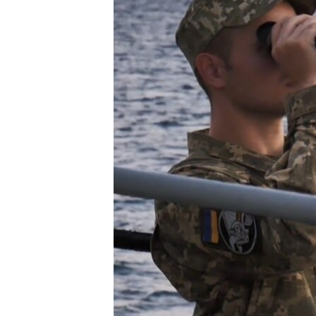
ВІДЕОУРОКИ «ELIFBE»
СВІДЧЕННЯ ОКУПАЦІЇ
УКРАЇНСЬКА ПРОБЛЕМА КРИМУ
ІНФОГРАФІКА