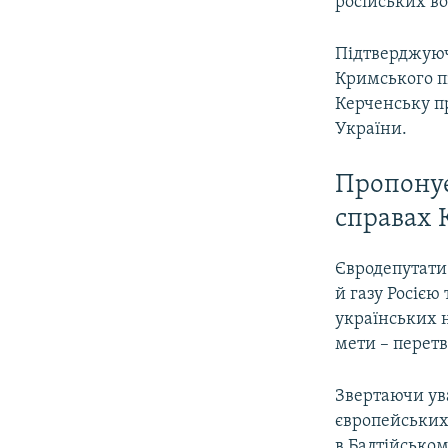
російських во
Підтверджуючи
Кримського пі
Керченську пр
України.
​Пропону
справах 
Євродепутати
й газу Росією
українських 
мети – перетв
Звертаючи ув
європейських
в Балтійсько