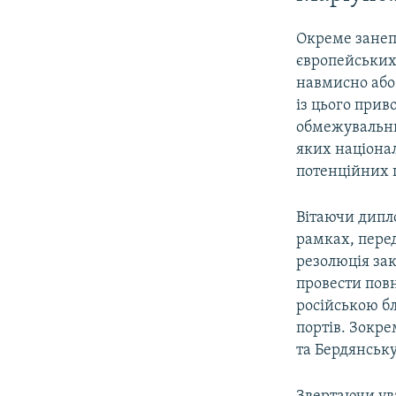
Окреме занеп
європейських
навмисно або
із цього прив
обмежувальни
яких націона
потенційних 
Вітаючи дипл
рамках, пере
резолюція за
провести пов
російською б
портів. Зокре
та Бердянську