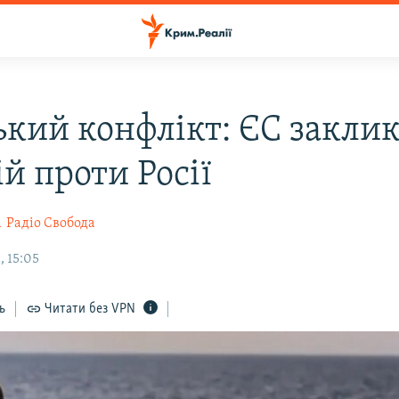
ький конфлікт: ЄС заклик
й проти Росії
а
Радіо Свобода
, 15:05
ь
Читати без VPN