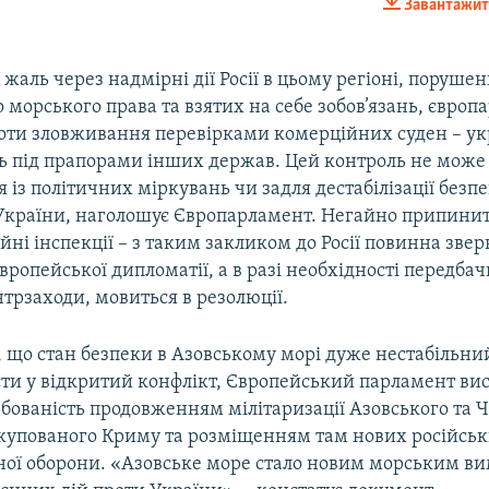
Завантажит
EMBED
аль через надмірні дії Росії в цьому регіоні, поруше
морського права та взятих на себе зобов’язань, європ
оти зловживання перевірками комерційних суден – ук
ть під прапорами інших держав. Цей контроль не може
 із політичних міркувань чи задля дестабілізації безпек
України, наголошує Європарламент. Негайно припинит
ні інспекції – з таким закликом до Росії повинна зве
європейської дипломатії, а в разі необхідності передба
нтрзаходи, мовиться в резолюції.
 що стан безпеки в Азовському морі дуже нестабільни
сти у відкритий конфлікт, Європейський парламент ви
бованість продовженням мілітаризації Азовського та 
окупованого Криму та розміщенням там нових російсь
ної оборони. «Азовське море стало новим морським в