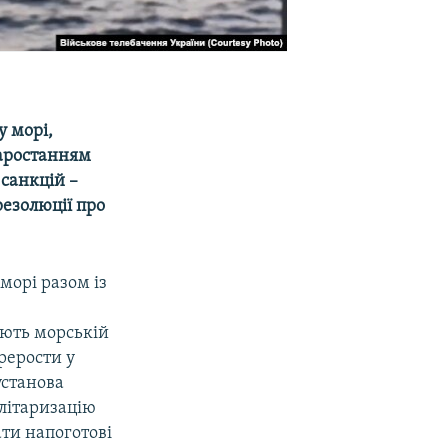
у морі,
наростанням
 санкцій –
езолюції про
морі разом із
ають морській
рерости у
установа
літаризацію
ати напоготові