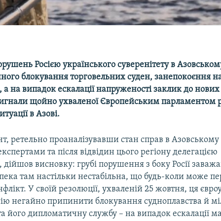
орушень Росією українського суверенітету в Азовськом
ного блокування торговельних суден, занепокоєння 
 а на випадок ескалації напруженості заклик до нових
 сигнали щойно ухваленої Європейським парламентом р
итуації в Азові.
, ретельно проаналізувавши стан справ в Азовському 
спертами та після відвідин цього регіону делегацією
, дійшов висновку: грубі порушення з боку Росії заваж
езпека там настільки нестабільна, що будь-коли може пе
флікт. У своїй резолюції, ухваленій 25 жовтня, ця євро
сію негайно припинити блокування судноплавства й мі
 та його дипломатичну службу – на випадок ескалації м