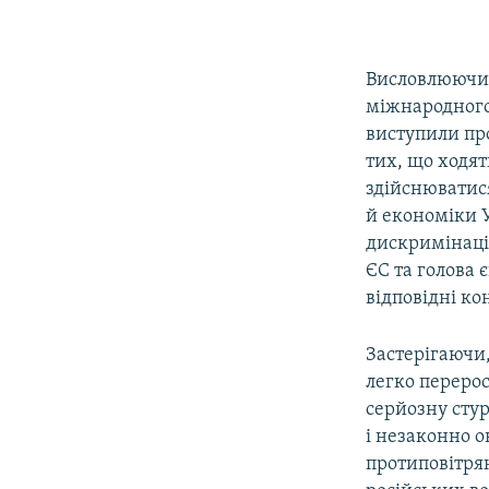
Висловлюючи ж
міжнародного 
виступили пр
тих, що ходя
здійснюватися
й економіки 
дискримінацій
ЄС та голова 
відповідні ко
Застерігаючи,
легко переро
серйозну стур
і незаконно 
протиповітря