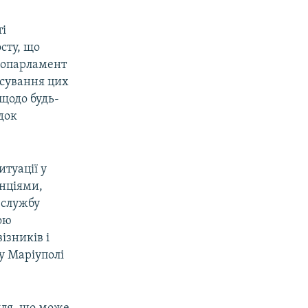
ті
сту, що
ропарламент
осування цих
щодо будь-
док
туації у
нціями,
 службу
ою
ізників і
у Маріуполі