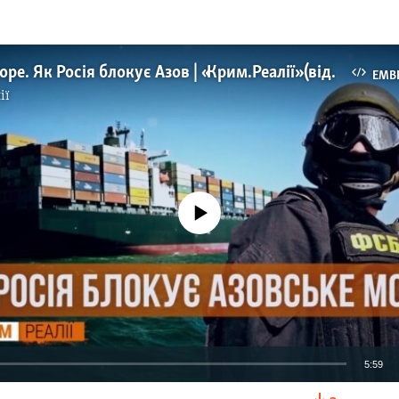
«Мертве» море. Як Росія блокує Азов | «Крим.Реалії» (відео)
EMB
ії
No media source currently available
5:59