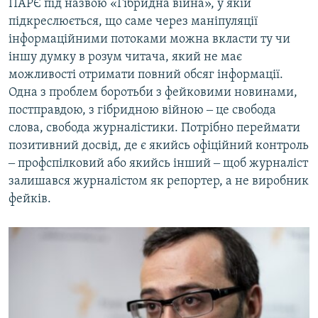
ПАРЄ під назвою «Гібридна війна», у якій
підкреслюється, що саме через маніпуляції
інформаційними потоками можна вкласти ту чи
іншу думку в розум читача, який не має
можливості отримати повний обсяг інформації.
Одна з проблем боротьби з фейковими новинами,
постправдою, з гібридною війною ‒ це свобода
слова, свобода журналістики. Потрібно переймати
позитивний досвід, де є якийсь офіційний контроль
‒ профспілковий або якийсь інший ‒ щоб журналіст
залишався журналістом як репортер, а не виробник
фейків.