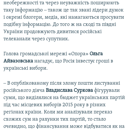
необережності та через неуважність поширюють
таку інформацію ‒ також це так звані лідери думок
і окремі блогери, медіа, які намагаються просувати
подібну інформацію. До того ж на сході та півдні
України продовжують дивитися російські
телеканали через супутник.
Голова громадської мережі «Опора»
Ольга
Айвазовська
нагадує, що Росія інвестує гроші в
українські вибори.
‒ В опублікованому після злому пошти листуванні
російського діяча
Владислава Суркова
фігурували
суми, що виділялися на бюджет українських партій
під час місцевих виборів 2015 року в різних
регіонах країни. Коли ми аналізували переказ
схожих сум на рахунки тих партій, то стало
очевидно, що фінансування може відбуватися як на