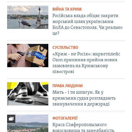
ВІЙНА ТА КРИМ
Російська влада обіцяє закрити
морський шлях українським
БпЛА до Севастополя. Чи реально
це?
СУСПІЛЬСТВО
«Крим – не Росія»: маркетплейс
Ozon припинив прийом нових
замовлень на Кримському
півострові
ПРАВА ЛЮДИНИ
Мить – і ти шпигун. Як у
кримських судах розглядають
звинувачення в держзраді
ФОТОГАЛЕРЕЇ
Краса Сімферопольського
водосховища та занедбаність