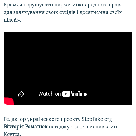
Кремля порушувати норми міжнародного права
для залякування своїх сусідів і досягнення своїх
цілей».
Редактор українського проекту StopFake.org
Вікторія Романюк
погоджується з висновками
Коутса.