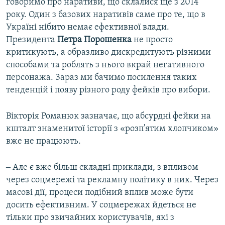
говоримо про наративи, що склалися ще з 2014
року. Один з базових наративів саме про те, що в
Україні нібито немає ефективної влади.
Президента
Петра Порошенка
не просто
критикують, а образливо дискредитують різними
способами та роблять з нього вкрай негативного
персонажа. Зараз ми бачимо посилення таких
тенденцій і появу різного роду фейків про вибори.
Вікторія Романюк зазначає, що абсурдні фейки на
кшталт знаменитої історії з «розп'ятим хлопчиком»
вже не працюють.
‒ Але є вже більш складні приклади, з впливом
через соцмережі та рекламну політику в них. Через
масові дії, процеси подібний вплив може бути
досить ефективним. У соцмережах йдеться не
тільки про звичайних користувачів, які з