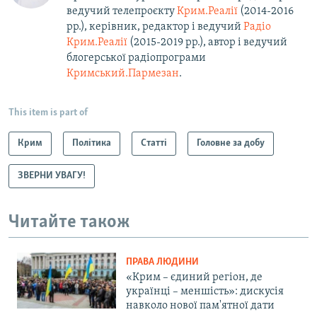
ведучий телепроєкту
Крим.Реалії
(2014-2016
рр.), керівник, редактор і ведучий
Радіо
Крим.Реалії
(2015-2019 рр.), автор і ведучий
блогерської радіопрограми
Кримський.Пармезан
.​
This item is part of
Крим
Політика
Статті
Головне за добу
ЗВЕРНИ УВАГУ!
Читайте також
ПРАВА ЛЮДИНИ
«Крим – єдиний регіон, де
українці – меншість»: дискусія
навколо нової пам'ятної дати