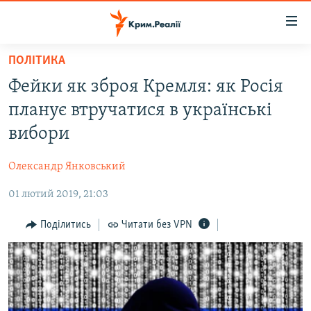
Доступність
посилання
Перейти
ПОЛІТИКА
до
НОВИНИ
Фейки як зброя Кремля: як Росія
основного
ВОДА.КРИМ
матеріалу
планує втручатися в українські
ВІДЕО ТА ФОТО
Перейти
вибори
до
ПОЛІТИКА
основної
Олександр Янковський
БЛОГИ
навігації
Перейти
01 лютий 2019, 21:03
ПОГЛЯД
до
ІНТЕРВ'Ю
Поділитись
Читати без VPN
пошуку
ВСЕ ЗА ДЕНЬ
СПЕЦПРОЕКТИ
ЯК ОБІЙТИ БЛОКУВАННЯ
ДЕПОРТАЦІЯ