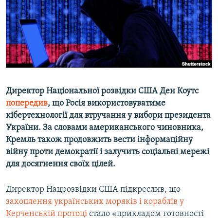
ВІДЕОУРОКИ «ELIFBE»
Русский
СВІДЧЕННЯ ОКУПАЦІЇ
Qırımtatar
УКРАЇНСЬКА ПРОБЛЕМА КРИМУ
ДОЛУЧАЙСЯ!
ІНФОГРАФІКА
Директор Національної розвідки США Ден Коутс
попередив
, що Росія використовуватиме
Усі сайти RFE/RL
кібертехнології для втручання у вибори президента
України. За словами американського чиновника,
Кремль також продовжить вести інформаційну
війну проти демократії і залучить соціальні мережі
для досягнення своїх цілей.
Директор Нацрозвідки США підкреслив, що
захоплення українських моряків і кораблів у
Керченській протоці
стало «прикладом готовності