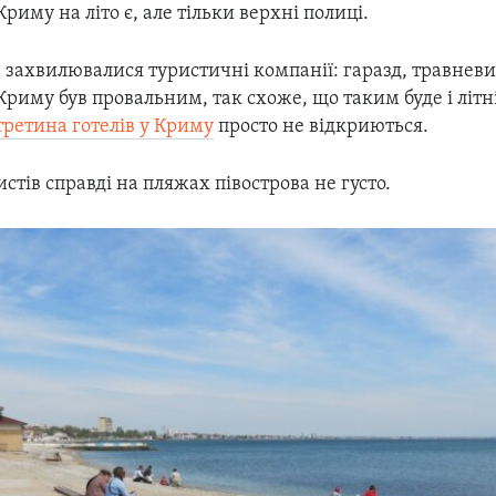
Криму на літо є, але тільки верхні полиці.
І захвилювалися туристичні компанії: гаразд, травневи
Криму був провальним, так схоже, що таким буде і літні
третина готелів у Криму
просто не відкриються.
истів справді на пляжах півострова не густо.