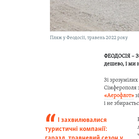
Пляж у Феодосії, травень 2022 року
ФЕОДОСІЯ – З о
дешево, і ми 
Зі зрозумілих
Сімферополя 
«Аерофлот»
з
і не збираєть
І захвилювалися
туристичні компанії:
гаразд, травневий сезон у