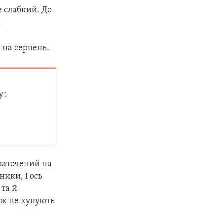
е слабкий. До
.
 на серпень.
у:
 заточений на
ики, і ось
 та й
і ж не купують