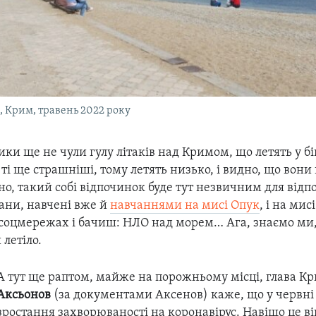
, Крим, травень 2022 року
ики ще не чули гулу літаків над Кримом, що летять у бі
 ті ще страшніші, тому летять низько, і видно, що вони 
о, такий собі відпочинок буде тут незвичним для відп
ани, навчені вже й
навчаннями на мисі Опук
, і на мис
 соцмережах і бачиш: НЛО над морем… Ага, знаємо ми,
 летіло.
А тут ще раптом, майже на порожньому місці, глава К
Аксьонов
(за документами Аксенов) каже, що у червні
зростання захворюваності на коронавірус. Навіщо це ві