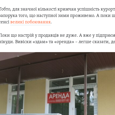
Тобто, для значної кількості кримчан успішність курорт
запорука того, що наступної зими проживемо. А поки щ
сенсі
великі побоювання
.
Поки що настрій у продавців не дуже. А вже у підприєм
нікуди. Вивіски «здам» та «оренда» – легше сказати, де