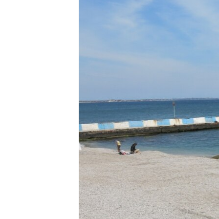
ВІДЕОУРОКИ «ELIFBE»
СВІДЧЕННЯ ОКУПАЦІЇ
УКРАЇНСЬКА ПРОБЛЕМА КРИМУ
ІНФОГРАФІКА