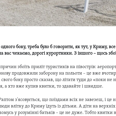
дного боку, треба було б говорити, як тут, у Криму, все
на вас чекаємо, дорогі курортники. З іншого – щось збої
 причин збоїть приліт туристиків на півострів: аеропор
знову продовжили заборону на польоти – це вже вчоти
і свого боку просто сказав, що літати туди до «поки не
ся, а хто вже купив квитки, то здавайте і швидше.
Раптом з'ясовується, що поїздами всіх не завезеш, і це н
люди влітку до Криму їдуть із дітьми. А діти на верхні
чомусь у розумінні батьків – це не дуже. Тобто квитки н