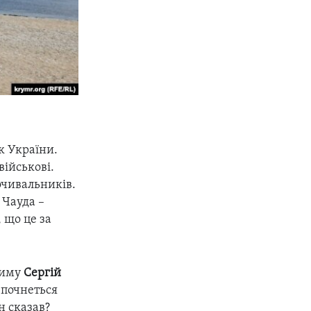
к України.
військові.
очивальників.
і Чауда –
 що це за
риму
Сергій
 почнеться
н сказав?