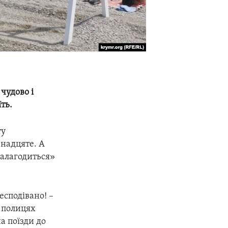
 чудово і
ть.
ту
рнадцяте. А
 налагодиться»
есподівано! –
х полицях
а поїзди до