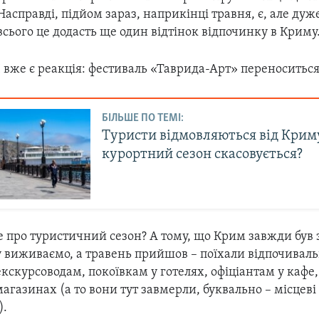
Насправді, підйом зараз, наприкінці травня, є, але дуж
всього це додасть ще один відтінок відпочинку в Криму
І вже є реакція: фестиваль «Таврида-Арт» переноситься
БІЛЬШЕ ПО ТЕМІ:
Туристи відмовляються від Крим
курортний сезон скасовується?
се про туристичний сезон? А тому, що Крим завжди був
 виживаємо, а травень прийшов – поїхали відпочивальн
екскурсоводам, покоївкам у готелях, офіціантам у кафе,
агазинах (а то вони тут завмерли, буквально – місцев
).