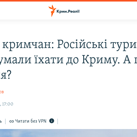
 кримчан: Російські тур
умали їхати до Криму. А
ся?
ов
, 17:00
ь
Читати без VPN