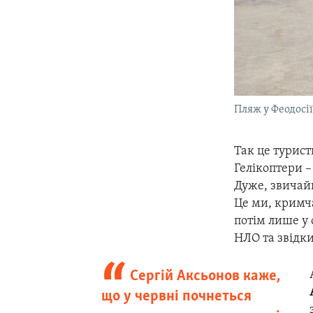
Пляж у Феодосії
Так це турист
Гелікоптери –
Дуже, звичайн
Це ми, кримч
потім лише у
НЛО та звідки
Сергій Аксьонов каже,
що у червні почнеться