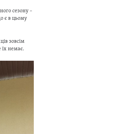
ного сезону –
о є в цьому
ців зовсім
 їх немає.