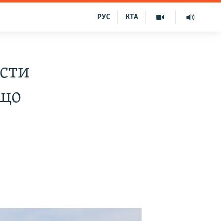
РУС
КТА
исти
 що