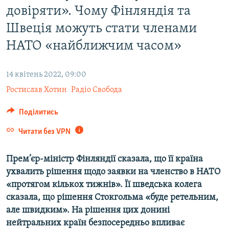
довіряти». Чому Фінляндія та
ВІДЕОУРОКИ «ELIFBE»
Русский
Швеція можуть стати членами
СВІДЧЕННЯ ОКУПАЦІЇ
Qırımtatar
НАТО «найближчим часом»
УКРАЇНСЬКА ПРОБЛЕМА КРИМУ
ДОЛУЧАЙСЯ!
ІНФОГРАФІКА
14 квітень 2022, 09:00
Ростислав Хотин
Радіо Свобода
Усі сайти RFE/RL
Поділитись
Читати без VPN
Прем’єр-міністр Фінляндії сказала, що її країна
ухвалить рішення щодо заявки на членство в НАТО
«протягом кількох тижнів». Її шведська колега
сказала, що рішення Стокгольма «буде ретельним,
але швидким». На рішення цих донині
нейтральних країн безпосередньо впливає