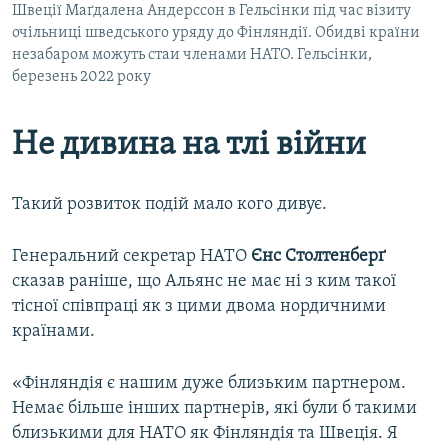
Швеції Маґдалена Андерссон в Гельсінки під час візиту
очільниці шведського уряду до Фінляндії. Обидві країни
незабаром можуть стаи членами НАТО. Гельсінки,
березень 2022 року
Не дивина на тлі війни
Такий розвиток подій мало кого дивує.
Генеральний секретар НАТО
Єнс Столтенберґ
сказав раніше, що Альянс не має ні з ким такої
тісної співпраці як з цими двома нордичними
країнами.
«Фінляндія є нашим дуже близьким партнером.
Немає більше інших партнерів, які були б такими
близькими для НАТО як Фінляндія та Швеція. Я