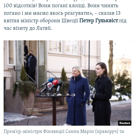
100 відсотків! Вони погані хлопці. Вони чинять
погано і ми маємо якось реагувати», – сказав 13
квітня міністр оборони Швеції
Петер Гульквіст
під
час візиту до Латвії.
Прем’єр-міністри Фінляндії Санна Марін (праворуч) та