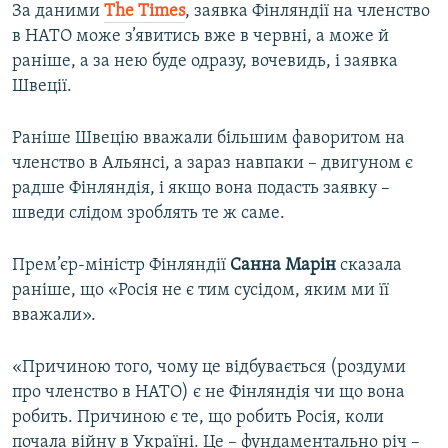
За даними
The Times
, заявка Фінляндії на членство
в НАТО може з’явитись вже в червні, а може й
раніше, а за нею буде одразу, вочевидь, і заявка
Швеції.
Раніше Швецію вважали більшим фаворитом на
членство в Альянсі, а зараз навпаки – двигуном є
радше Фінляндія, і якщо вона подасть заявку –
шведи слідом зроблять те ж саме.
Прем’єр-міністр Фінляндії
Санна Марін
сказала
раніше, що «Росія не є тим сусідом, яким ми її
вважали».
«Причиною того, чому це відбувається (роздуми
про членство в НАТО) є не Фінляндія чи що вона
робить. Причиною є те, що робить Росія, коли
почала війну в Україні. Це – фундаментально річ –