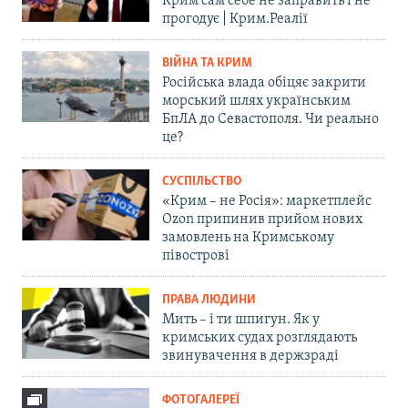
Крим сам себе не заправить і не
прогодує | Крим.Реалії
ВІЙНА ТА КРИМ
Російська влада обіцяє закрити
морський шлях українським
БпЛА до Севастополя. Чи реально
це?
СУСПІЛЬСТВО
«Крим – не Росія»: маркетплейс
Ozon припинив прийом нових
замовлень на Кримському
півострові
ПРАВА ЛЮДИНИ
Мить – і ти шпигун. Як у
кримських судах розглядають
звинувачення в держзраді
ФОТОГАЛЕРЕЇ