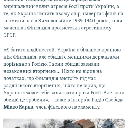
вирішальний вплив агресія Росії проти України, а
те, як Україна чинить цьому опір, навертає фінів на
спомини часів Зимової війни 1939-1940 років, коли
маленька Фінляндія протистояла агресивному
СРСР.
«Є багато подібностей. Україна є більшою країною
ніж Фінляндія, але обидві є меншими державами
порівняно з Росією. І вони обидві зазнали
незаконних вторгнень… Ніхто не вірив на
початках, що Фінляндія вистоїть під час
радянського вторгнення, ніхто не вірив, що
Україна зможе себе захистити проти Росії. Але вони
обидві це зробили», – каже в інтерв’ю Радіо Свобода
Мікко Карна
, член фінського парламенту.