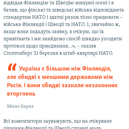
відвідав Фінляндію та Швецію минулої осені і я
бачив, що фінські та шведські війська відповідають
стандартам НАТО і здатні разом тісно працювати –
війська Фінляндії і Швеції та НАТО. І, звичайно ж,
якщо вони подадуть заявку, я очікую, що їх
привітають і ми знайдемо спосіб швидко узгодити
протокол щодо приєднання…», – сказав
Столтенберґ 31 березня в штаб-квартирі НАТО.
Україна є більшою ніж Фінляндія,
але обидві є меншими державами ніж
Росія. І вони обидві зазнали незаконних
вторгнень
Мікко Карна
Всі коментатори зауважують, що на очікуване
рішення Фінляндії та Швеції справді мала