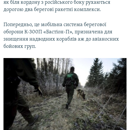
як біля кордону з російського боку рухаються
дорогою два берегові ракетні комплекси.
Попередньо, це мобільна система берегової
оборони К-300П «Бастіон-П», призначена для
знищення надводних кораблів аж до авіаносних
бойових груп.