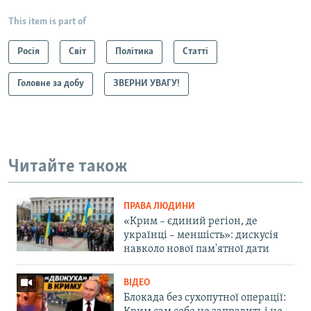
This item is part of
Росія
Світ
Політика
Статті
Головне за добу
ЗВЕРНИ УВАГУ!
Читайте також
ПРАВА ЛЮДИНИ
«Крим – єдиний регіон, де
українці – меншість»: дискусія
навколо нової пам'ятної дати
ВІДЕО
Блокада без сухопутної операції: