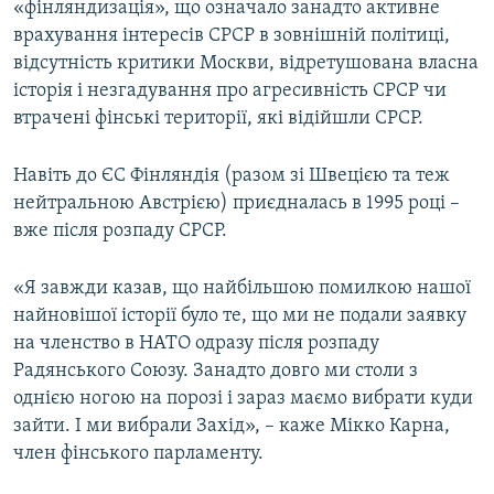
«фінляндизація», що означало занадто активне
врахування інтересів СРСР в зовнішній політиці,
відсутність критики Москви, відретушована власна
історія і незгадування про агресивність СРСР чи
втрачені фінські території, які відійшли СРСР.
Навіть до ЄС Фінляндія (разом зі Швецією та теж
нейтральною Австрією) приєдналась в 1995 році –
вже після розпаду СРСР.
«Я завжди казав, що найбільшою помилкою нашої
найновішої історії було те, що ми не подали заявку
на членство в НАТО одразу після розпаду
Радянського Союзу. Занадто довго ми столи з
однією ногою на порозі і зараз маємо вибрати куди
зайти. І ми вибрали Захід», – каже Мікко Карна,
член фінського парламенту.