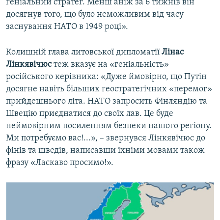
геніальний стратег. Менш аніж за 6 тижнів він
досягнув того, що було неможливим від часу
заснування НАТО в 1949 році».
Колишній глава литовської дипломатії
Лінас
Лінкявічюс
теж вказує на «геніальність»
російського керівника: «Дуже ймовірно, що Путін
досягне навіть більших геостратегічних «перемог»
прийдешнього літа. НАТО запросить Фінляндію та
Швецію приєднатися до своїх лав. Це буде
неймовірним посиленням безпеки нашого регіону.
Ми потребуємо вас!...», – звернувся Лінкявічюс до
фінів та шведів, написавши їхніми мовами також
фразу «Ласкаво просимо!».