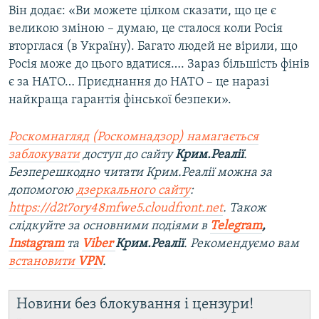
Він додає: «Ви можете цілком сказати, що це є
великою зміною – думаю, це сталося коли Росія
вторглася (в Україну). Багато людей не вірили, що
Росія може до цього вдатися…. Зараз більшість фінів
є за НАТО… Приєднання до НАТО – це наразі
найкраща гарантія фінської безпеки».
Роскомнагляд (Роскомнадзор) намагається
заблокувати
доступ до сайту
Крим.Реалії
.
Безперешкодно читати Крим.Реалії можна за
допомогою
дзеркального сайту
:
https://d2t7ory48mfwe5.cloudfront.net
. Також
слідкуйте за основними подіями в
Telegram
,
Instagram
та
Viber
Крим.Реалії
. Рекомендуємо вам
встановити
VPN
.
Новини без блокування і цензури!