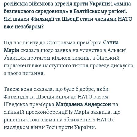
російська військова агресія проти України і «зміна
безпекового середовища» в Балтійському регіоні.
Які шанси Фінляндії та Швеції стати членами НАТО
вже незабаром?
Під час візиту до Стокгольма прем’єрка
Санна
Марін
сказала щодо заявка на членство в Альясні
з’явиться протягом кількох тижнів, а фінський
парламент вже наступного тижня проведе дискусію
з цього питання.
Також вона сказала, що було б добре, якби
Фінляндія та Швеція йшли до НАТО разом.
Шведська прем’єрка
Маґдалена Андерссон
на
спільній пресконференції із Марін заявила, що
рішення Стокгольма на зближення з НАТО є
наслідком війни Росії проти України.