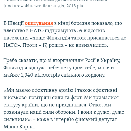
Juncture». Фінська Лапландія, 2018 рік
В Швеції
опитування
в кінці березня показало, що
членство в НАТО підтримують 59 відсотків
населення «якщо Фінляндія також приєднається до
НАТО». Проти – 17, решта – не визначились.
Треба сказати, що зі вторгненням Росії в Україну,
Фінляндія відчула небезпеку і для себе, маючи
майже 1,340 кілометрів спільного кордону.
«Ми маємо ефективну армію і також ефективні
військово-повітряні сили та флот. Ми трималися
статусу країни, що не приєдналася. Отже, ми
розвинули наші сили оборони. І вони є дуже, дуже
сильними», – каже в інтерв’ю фінський депутат
Мікко Карна.