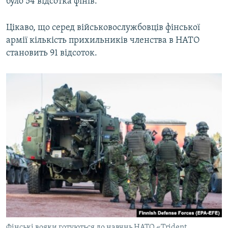
було 54 відсотка фінів.
Цікаво, що серед військовослужбовців фінської
армії кількість прихильників членства в НАТО
становить 91 відсоток.
Фінські вояки готуються до навчнь НАТО «Trident