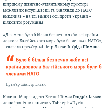
ширшому північно-атлантичному просторі
можливий вступ Швеції та Фінляндії до НАТО
викликав – на тлі війни Росії проти України –
цілковите розуміння.
«Для мене було б більш безпечно якби всі країни
довкола Балтійського моря були б членами НАТО»,
– сказала прем’єр-міністр Литви
Інґріда Шимонє
.
Було б більш безпечно якби всі
країни довкола Балтійського моря були б
членами НАТО
Прем’єр-міністр Литви
Колишній президент Естонії
Томас Гендріх Ільвес
дещо іронічно написав у Твіттері: «Путін –