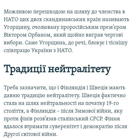
Можливою перешкодою на шляху до членства в
НАТО цих двох скандинавських країн називають
Угорщину, очолювану проросійським прем’єром
Віктором Орбаном, який щойно виграв чергові
вибори. Саме Угорщина, до речі, блокує і тіснішу
співпрацю України з НАТО.
Традиції нейтралітету
Треба зазначити, що і Фінляндія і Швеція мають
давню традицію нейтралітету. Швеція фактично
стала на шлях нейтральності на початку 19-го
століття, а Фінляндія – після Зимової війни, яку
проти фінів розв’язав сталінський СРСР. Фінам
вдалося втримати суверенітет і демократію після
Другої світової війни.