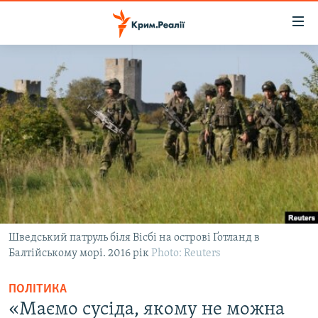
Доступність
посилання
Перейти
до
НОВИНИ
основного
ВОДА.КРИМ
матеріалу
ВІДЕО ТА ФОТО
Перейти
до
ПОЛІТИКА
основної
БЛОГИ
навігації
Перейти
ПОГЛЯД
до
ІНТЕРВ'Ю
пошуку
Шведський патруль біля Вісбі на острові Ґотланд в
Балтійському морі. 2016 рік
ВСЕ ЗА ДЕНЬ
Photo: Reuters
СПЕЦПРОЕКТИ
ПОЛІТИКА
ЯК ОБІЙТИ БЛОКУВАННЯ
«Маємо сусіда, якому не можна
ДЕПОРТАЦІЯ