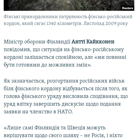
Фінські прикордонники патрулююсть фінсько-російський
кордон, який сягає 1340 кілометрів. Листопад 2009 року
Міністр оборони Фінляндії
Антті Кайкконен
повідомив, що ситуація на фінсько-російському
кордоні залішається спокійною, але «ми повинні
бути готовими до можливих змін».
Як зазначається, розгортання російських військ
біля фінського кордону відбувається після того, як
голова фінського уряду висловила сподівання, що
уряд влітку завершить дискусію щодо подання
заявки на членство в НАТО.
«Лише самі Фінляндія та Швеція можуть
вирішувати щодо свого шляху – не Росія, і ніхто