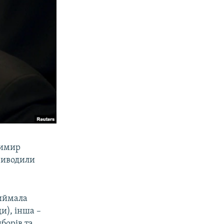
димир
риводили
риймала
и), інша –
борів та