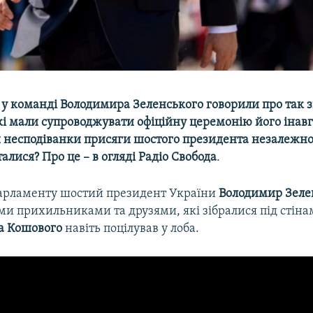
 у команді Володимира Зеленського говорили про так з
і мали супроводжувати офіційну церемонію його інавг
 несподіванки присяги шостого президента незалежно
алися? Про це –​ в огляді Радіо Свобода
.
арламенту шостий президент України
Володимир Зеле
оїми прихильниками та друзями, які зібралися під стін
а
Кошового
навіть поцілував у лоба.