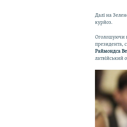
Далі на Зеле
курйоз.
Оголошуючи в
президента, 
Раймондса Ве
латвійський о