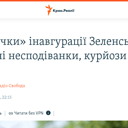
чки» інавгурації Зеленсь
ні несподіванки, курйози
адіо Свобода
 22:15
ь
Читати без VPN