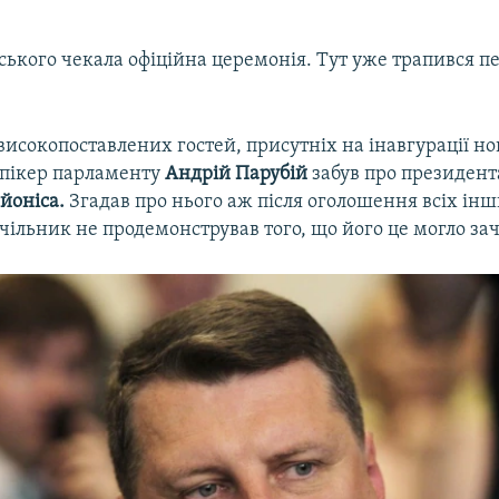
нського чекала офіційна церемонія. Тут уже трапився 
исокопоставлених гостей, присутніх на інавгурації но
спікер парламенту
Андрій Парубій
забув про президента
йоніса.
Згадав про нього аж після оголошення всіх інш
чільник не продемонстрував того, що його це могло за