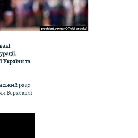
вані
урації.
ї України та
нський
радо
ами Верховної