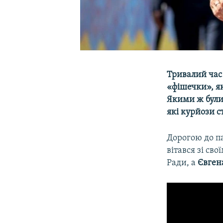
Тривалий час
«фішечки», як
Якими ж були
які курйози ст
Дорогою до п
вітався зі св
Ради, а
Євген