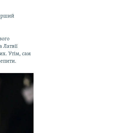
перший
вого
 Латвії
их. Утім, сам
чепити.