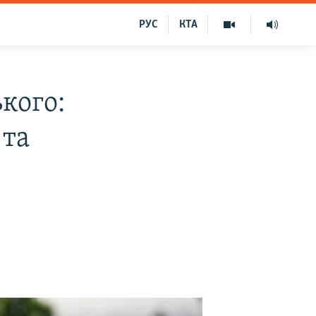
РУС
КТА
кого:
 та