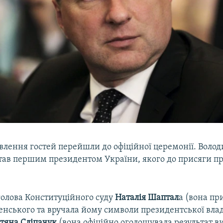
авлення гостей перейшли до офіційної церемонії. Воло
тав першим президентом України, якого до присяги п
голова Конституційного суду
Наталія Шаптал
а (вона п
енського та вручала йому символи президентської влад
тяна Сліпачук
(вона офіційно оголошувала результат ви