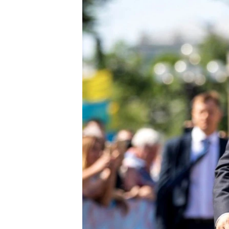
ВІДЕОУРОКИ «ELIFBE»
СВІДЧЕННЯ ОКУПАЦІЇ
УКРАЇНСЬКА ПРОБЛЕМА КРИМУ
ІНФОГРАФІКА