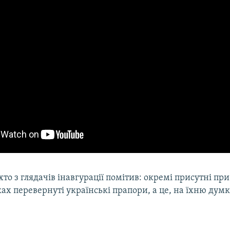
то з глядачів інавгурації помітив: окремі присутні пр
ах перевернуті українські прапори, а це, на їхню дум