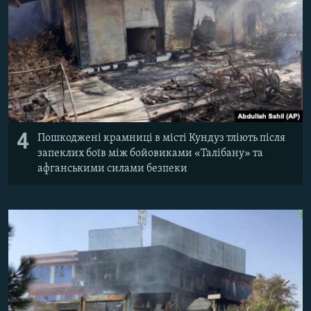
4
Пошкоджені крамниці в місті Кундуз тліють після
запеклих боїв між бойовиками «Талібану» та
афганськими силами безпеки