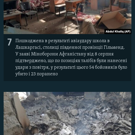
7
Пошкоджена в результаті авіаудару школа в
Лашкаргасі, столиці південної провінції Гільменд.
У заяві Міноборони Афганістану від 8 серпня
підтверджено, що по позиціях талібів були нанесені
удари з повітря, у результаті цього 54 бойовиків було
убито і 23 поранено