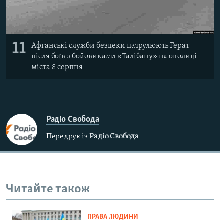
11
Афганські служби безпеки патрулюють Герат
після боїв з бойовиками «Талібану» на околиці
міста 8 серпня
Радіо Свобода
Передрук із
Радіо Свобода
Читайте також
ПРАВА ЛЮДИНИ