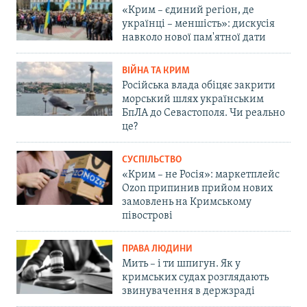
«Крим – єдиний регіон, де
українці – меншість»: дискусія
навколо нової пам'ятної дати
ВІЙНА ТА КРИМ
Російська влада обіцяє закрити
морський шлях українським
БпЛА до Севастополя. Чи реально
це?
СУСПІЛЬСТВО
«Крим – не Росія»: маркетплейс
Ozon припинив прийом нових
замовлень на Кримському
півострові
ПРАВА ЛЮДИНИ
Мить – і ти шпигун. Як у
кримських судах розглядають
звинувачення в держзраді