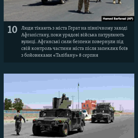
10
Люди тікають з міста Герат на північному заході
Афганістану, поки урядові війська патрулюють
вулиці. Афганські сили безпеки повернули під
свій контроль частини міста після запеклих боїв
з бойовиками «Талібану» 8 серпня