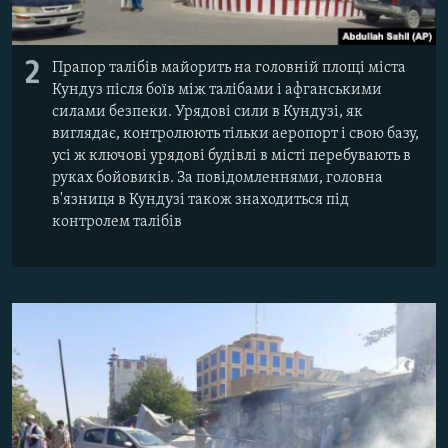
2
Прапор талібів майорить на головній площі міста
Кундуз після боїв між талібами і афганськими
силами безпеки. Урядові сили в Кундузі, як
виглядає, контролюють тільки аеропорт і свою базу,
усі ж ключові урядові будівлі в місті перебувають в
руках бойовиків. За повідомленнями, головна
в'язниця в Кундузі також знаходиться під
контролем талібів