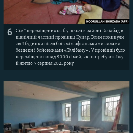
6
Сім'ї переміщених осіб у школі в районі Газіабад в
північній частині провінції Кунар. Вони покинули
свої будинки після боїв між афганськими силами
безпеки і бойовиками «Талібану» . У провінції було
переміщено понад 9000 сімей, які потребують їжу
й житло. 7 серпня 2021 року