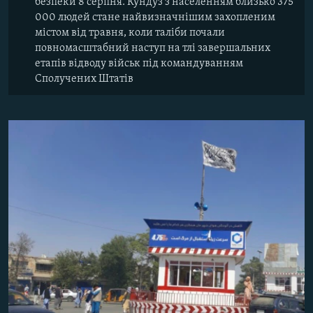
безпеки 8 серпня. Кундуз з населенням близько 375
000 людей стане найвизначнішим захопленим
містом від травня, коли таліби почали
повномасштабний наступ на тлі завершальних
етапів відводу військ під командуванням
Сполучених Штатів