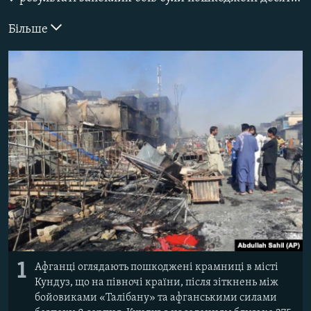
ВІДЕОУРОКИ «ELIFBE»
Русский
Більше
СВІДЧЕННЯ ОКУПАЦІЇ
Qırımtatar
УКРАЇНСЬКА ПРОБЛЕМА КРИМУ
ДОЛУЧАЙСЯ!
ІНФОГРАФІКА
Усі сайти RFE/RL
1
Афганці оглядають пошкоджені крамниці в місті
Кундуз, що на півночі країни, після зіткнень між
бойовиками «Талібану» та афганськими силами