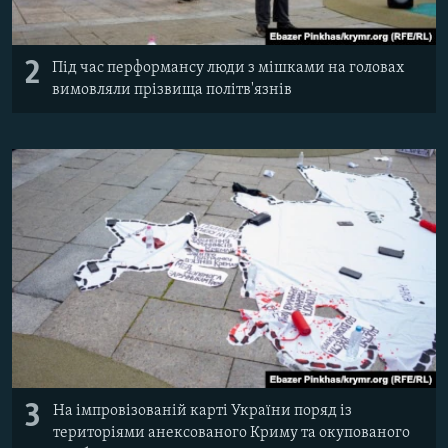
2
Під час перформансу люди з мішками на головах
вимовляли прізвища політв'язнів
3
На імпровізованій карті України поряд із
територіями анексованого Криму та окупованого