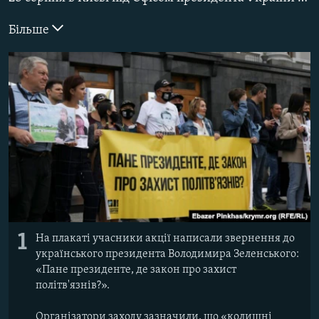
ВІДЕОУРОКИ «ELIFBE»
Русский
Більше
СВІДЧЕННЯ ОКУПАЦІЇ
Qırımtatar
УКРАЇНСЬКА ПРОБЛЕМА КРИМУ
ДОЛУЧАЙСЯ!
ІНФОГРАФІКА
Усі сайти RFE/RL
1
На плакаті учасники акції написали звернення до
українського президента Володимира Зеленського:
«Пане президенте, де закон про захист
політв'язнів?».
Організатори заходу зазначили, що «колишні