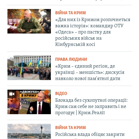
ВІЙНА ТА КРИМ
«Для них із Кримом розпочнеться
важка історія»: командир ОТУ
«Одеса» – про пастку для
російських військ на
Кінбурнській косі
ПРАВА ЛЮДИНИ
«Крим – єдиний регіон, де
українці – меншість»: дискусія
навколо нової пам'ятної дати
ВІДЕО
Блокада без сухопутної операції:
Крим сам себе не заправить і не
прогодує | Крим.Реалії
ВІЙНА ТА КРИМ
Російська влада обіцяє закрити