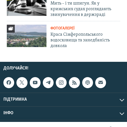
Мить – і ти шпигун. Як у
кримських судах розглядають
звинувачення в держзраді
ФОТОГАЛЕРЕЇ
Краса Сімферопольського
водосховища та занедбаність
довкола
ДОЛУЧАЙСЯ!
ПІДТРИМКА
ІНФО