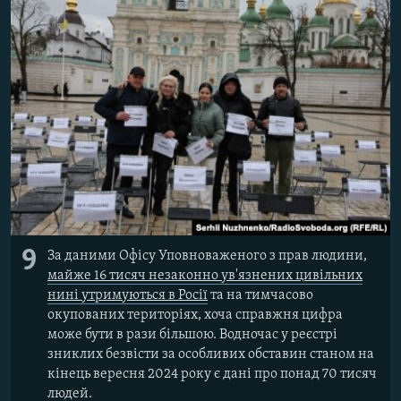
9
За даними Офісу Уповноваженого з прав людини,
майже 16 тисяч незаконно ув'язнених цивільних
нині утримуються в Росії
та на тимчасово
окупованих територіях, хоча справжня цифра
може бути в рази більшою. Водночас у реєстрі
зниклих безвісти за особливих обставин станом на
кінець вересня 2024 року є дані про понад 70 тисяч
людей.