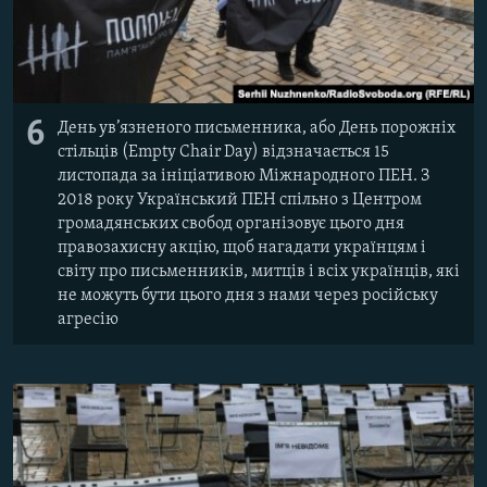
6
День ув’язненого письменника, або День порожніх
стільців (Empty Chair Day) відзначається 15
листопада за ініціативою Міжнародного ПЕН. З
2018 року Український ПЕН спільно з Центром
громадянських свобод організовує цього дня
правозахисну акцію, щоб нагадати українцям і
світу про письменників, митців і всіх українців, які
не можуть бути цього дня з нами через російську
агресію