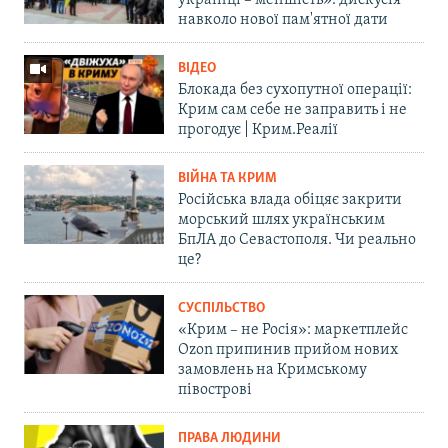
українці – меншість»: дискусія
навколо нової пам'ятної дати
ВІДЕО
Блокада без сухопутної операції:
Крим сам себе не заправить і не
прогодує | Крим.Реалії
ВІЙНА ТА КРИМ
Російська влада обіцяє закрити
морський шлях українським
БпЛА до Севастополя. Чи реально
це?
СУСПІЛЬСТВО
«Крим – не Росія»: маркетплейс
Ozon припинив прийом нових
замовлень на Кримському
півострові
ПРАВА ЛЮДИНИ