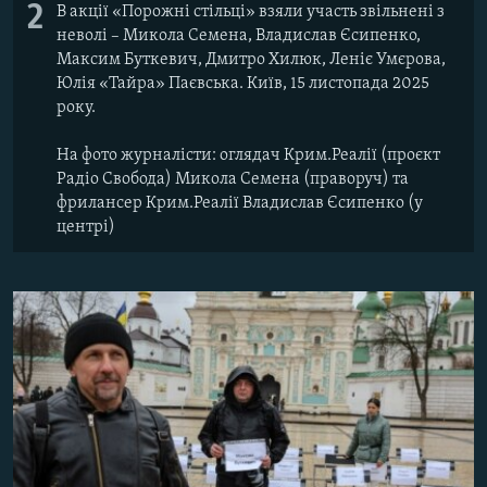
2
В акції «Порожні стільці» взяли участь звільнені з
неволі – Микола Семена, Владислав Єсипенко,
Максим Буткевич, Дмитро Хилюк, Леніє Умєрова,
Юлія «Тайра» Паєвська. Київ, 15 листопада 2025
року.
На фото журналісти: оглядач Крим.Реалії (проєкт
Радіо Свобода) Микола Семена (праворуч) та
фрилансер Крим.Реалії Владислав Єсипенко (у
центрі)