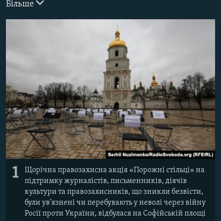
Більше
ВІДЕОУРОКИ «ELIFBE»
Русский
СВІДЧЕННЯ ОКУПАЦІЇ
Qırımtatar
УКРАЇНСЬКА ПРОБЛЕМА КРИМУ
ДОЛУЧАЙСЯ!
ІНФОГРАФІКА
Усі сайти RFE/RL
1
Щорічна правозахисна акція «Порожні стільці» на
підтримку журналістів, письменників, діячів
культури та правозахисників, що зникли безвісти,
були ув’язнені чи перебувають у неволі через війну
Росії проти України, відбулася на Софійській площі