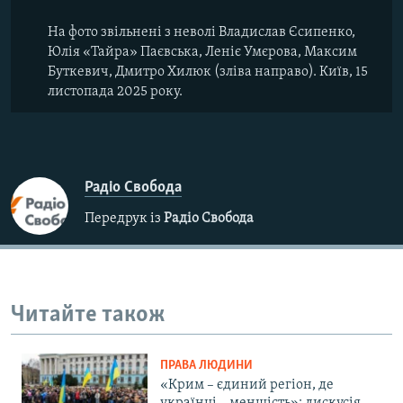
На фото звільнені з неволі Владислав Єсипенко,
Юлія «Тайра» Паєвська, Леніє Умєрова, Максим
Буткевич, Дмитро Хилюк (зліва направо). Київ, 15
листопада 2025 року.
Радіо Свобода
Передрук із
Радіо Свобода
Читайте також
ПРАВА ЛЮДИНИ
«Крим – єдиний регіон, де