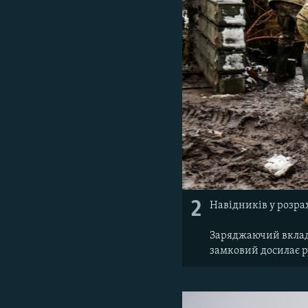
2
Навідників у розрах
Заряджаючий вкладає
замковий досилає р