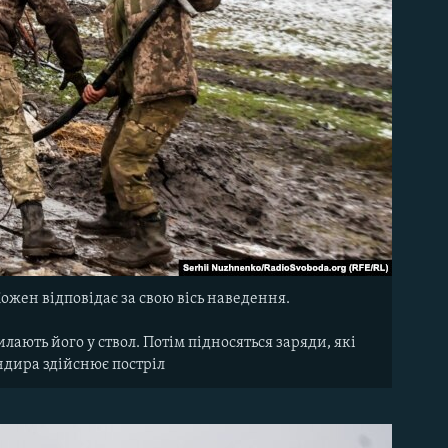
Кожен відповідає за свою вісь наведення.
ають його у ствол. Потім підносяться заряди, які
ндира здійснює постріл