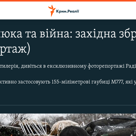
нюка та війна: західна зб
ортаж)
тилерія, дивіться в ексклюзивному фоторепортажі Раді