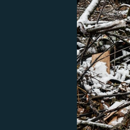
ВІДЕОУРОКИ «ELIFBE»
СВІДЧЕННЯ ОКУПАЦІЇ
УКРАЇНСЬКА ПРОБЛЕМА КРИМУ
ІНФОГРАФІКА