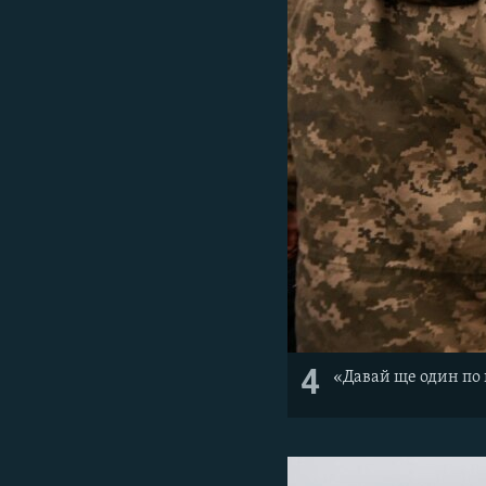
4
«Давай ще один по 