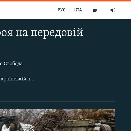
РУС
КТА
роя на передовій
о Свобода.
Українські військові активно застосовують 155-міліметрові гаубиці М777, які українській армії передали країни Заходу в рамках оборонної допомоги. Саме завдяки цим гарматам ЗСУ успішно продовжують протистояти активним спробам атаки з боку російської армії. Як воює українська артилерія в ексклюзивному фоторепортажі Радіо Свобода.