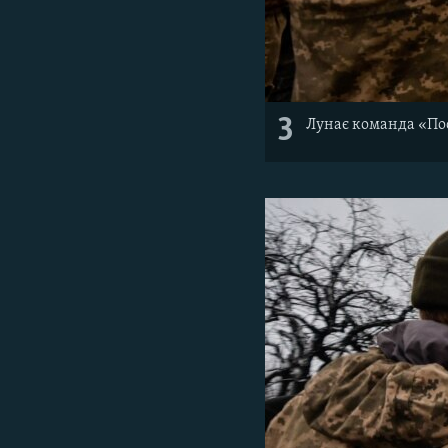
3
Лунає команда «По