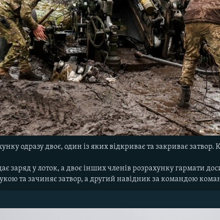
унку одразу двоє, один із яких відкриває та закриває затвор. 
 заряд у лоток, а двоє інших членів розрахунку гармати досил
укою та зачиняє затвор, а другий навідник за командою кома