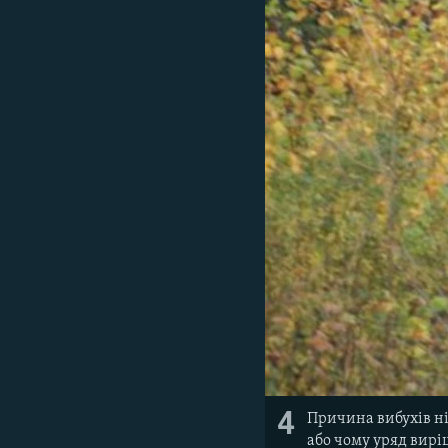
4
Причина вибухів ні
або чому уряд вирі