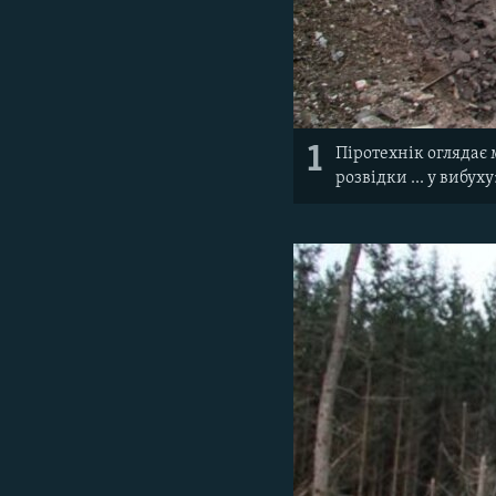
1
Піротехнік оглядає 
розвідки ... у вибух