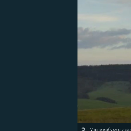
Місце вибуху огляда