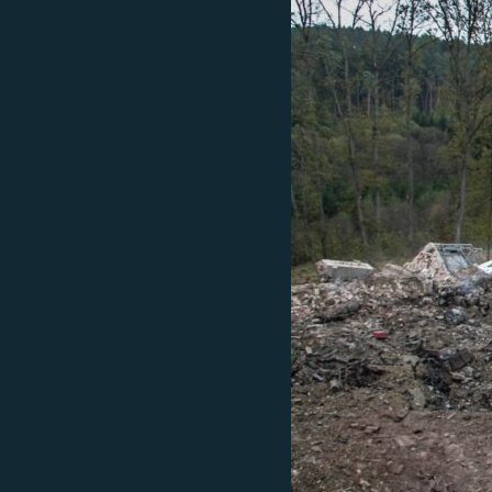
ВІДЕОУРОКИ «ELIFBE»
СВІДЧЕННЯ ОКУПАЦІЇ
УКРАЇНСЬКА ПРОБЛЕМА КРИМУ
ІНФОГРАФІКА