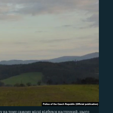
у на тому самому місці відбувся настпуний, цього