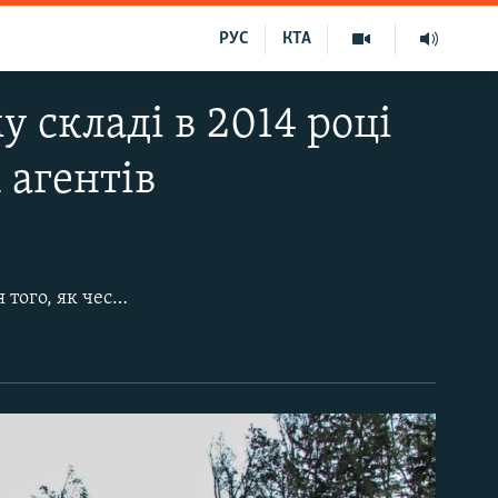
РУС
КТА
 складі в 2014 році
 агентів
Чеська Республіка наказала 18 російським дипломатам покинути країну після того, як чеська розвідка виявила, що російські військові агенти були причетні до масового вибуху на складі боєприпасів поблизу Врбєтіце 20 жовтня 2014 року.