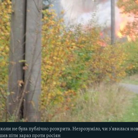
коли не була публічно розкрита. Незрозуміло, чи з'явилася нов
шив піти зараз проти росіян