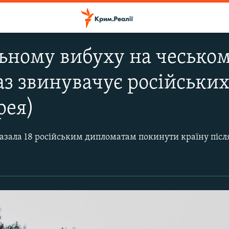
ьному вибуху на чеському
аз звинувачує російських
рея)