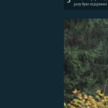
3
разу було підірвано