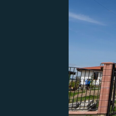
ВІДЕОУРОКИ «ELIFBE»
СВІДЧЕННЯ ОКУПАЦІЇ
УКРАЇНСЬКА ПРОБЛЕМА КРИМУ
ІНФОГРАФІКА