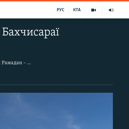
РУС
КТА
 Бахчисараї
Другий день святкування Ораза-байрам – дня закінчення священного місяця Рамадан – мусульманська громада бахчисарайського 6-го мікрорайону Хан-Чаїр традиційно присвятила дітям. Прямо на території тутешньої мечеті Махмуд-ефенді Джамі для них влаштували ігрові майданчики та атракціони, роздавали частування, а також провели дитячий турнір із національної боротьби куреш.