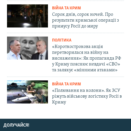
ВІЙНА ТА КРИМ
Сорок днів, сорок ночей. Про
результати кримської операції з
примусу Росії до миру
ПОЛІТИКА
«Короткострокова акція
перетворилася на війну на
виснаження»: Як пропаганда РФ
у Криму пояснює невдачі «СВО»
та залякує «мінними атаками»
ВІЙНА ТА КРИМ
«Полювання на колони». Як ЗСУ
ріжуть військову логістику Росії в
Криму
ДОЛУЧАЙСЯ!