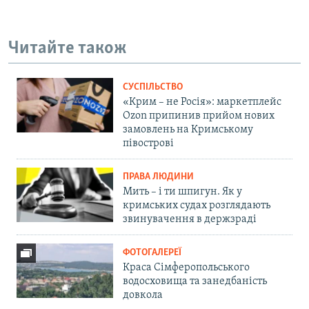
Читайте також
СУСПІЛЬСТВО
«Крим – не Росія»: маркетплейс
Ozon припинив прийом нових
замовлень на Кримському
півострові
ПРАВА ЛЮДИНИ
Мить – і ти шпигун. Як у
кримських судах розглядають
звинувачення в держзраді
ФОТОГАЛЕРЕЇ
Краса Сімферопольського
водосховища та занедбаність
довкола