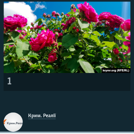
ВІДЕОУРОКИ «ELIFBE»
Русский
СВІДЧЕННЯ ОКУПАЦІЇ
Qırımtatar
УКРАЇНСЬКА ПРОБЛЕМА КРИМУ
ДОЛУЧАЙСЯ!
ІНФОГРАФІКА
Усі сайти RFE/RL
1
Крим. Реалії