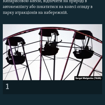
Кипарисовою алеєю, відпочити на природі в
ВІДЕОУРОКИ «ELIFBE»
автокемпінгу або покататися на колесі огляду в
Русский
парку атракціонів на набережній.
СВІДЧЕННЯ ОКУПАЦІЇ
Qırımtatar
УКРАЇНСЬКА ПРОБЛЕМА КРИМУ
ДОЛУЧАЙСЯ!
ІНФОГРАФІКА
Усі сайти RFE/RL
1