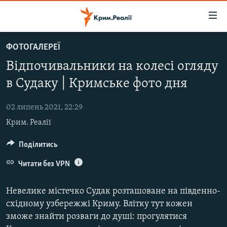
Доступність
посилання
Перейти
ФОТОГАЛЕРЕЇ
до
НОВИНИ
Відпочивальники на колесі огляду
основного
ВОДА.КРИМ
матеріалу
в Судаку | Кримське фото дня
ВІДЕО ТА ФОТО
Перейти
до
02 липень 2021, 22:29
ПОЛІТИКА
основної
Крим. Реалії
БЛОГИ
навігації
Перейти
ПОГЛЯД
Поділитись
до
ІНТЕРВ'Ю
Читати без VPN
пошуку
ВСЕ ЗА ДЕНЬ
Невелике містечко Судак розташоване на південно-
СПЕЦПРОЕКТИ
східному узбережжі Криму. Влітку тут кожен
зможе знайти розваги до душі: прогулятися
ЯК ОБІЙТИ БЛОКУВАННЯ
ДЕПОРТАЦІЯ