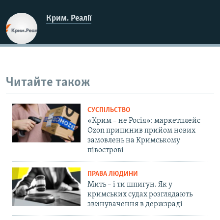
Крим. Реалії
Читайте також
СУСПІЛЬСТВО
«Крим – не Росія»: маркетплейс
Ozon припинив прийом нових
замовлень на Кримському
півострові
ПРАВА ЛЮДИНИ
Мить – і ти шпигун. Як у
кримських судах розглядають
звинувачення в держзраді