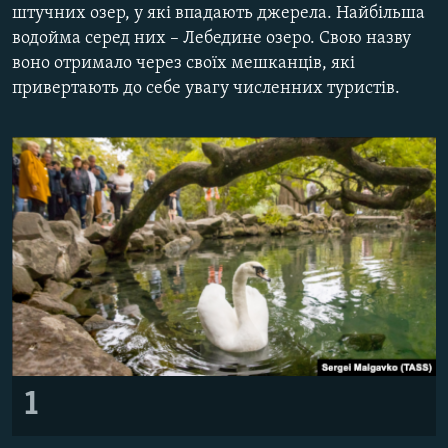
штучних озер, у які впадають джерела. Найбільша
ВІДЕОУРОКИ «ELIFBE»
Русский
водойма серед них – Лебедине озеро. Свою назву
СВІДЧЕННЯ ОКУПАЦІЇ
воно отримало через своїх мешканців, які
Qırımtatar
привертають до себе увагу численних туристів.
УКРАЇНСЬКА ПРОБЛЕМА КРИМУ
ДОЛУЧАЙСЯ!
ІНФОГРАФІКА
Усі сайти RFE/RL
1