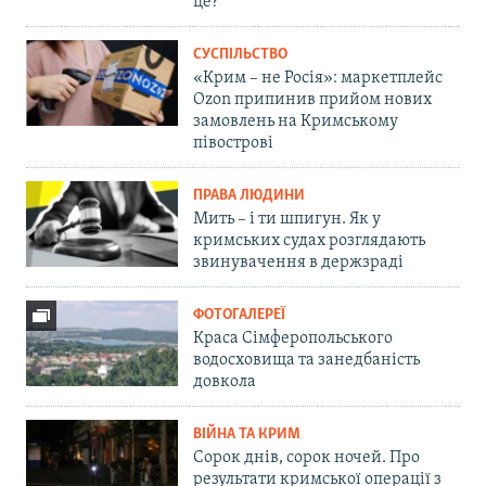
це?
СУСПІЛЬСТВО
«Крим – не Росія»: маркетплейс
Ozon припинив прийом нових
замовлень на Кримському
півострові
ПРАВА ЛЮДИНИ
Мить – і ти шпигун. Як у
кримських судах розглядають
звинувачення в держзраді
ФОТОГАЛЕРЕЇ
Краса Сімферопольського
водосховища та занедбаність
довкола
ВІЙНА ТА КРИМ
Сорок днів, сорок ночей. Про
результати кримської операції з