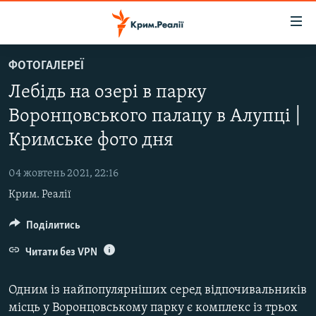
Доступність
посилання
Перейти
ФОТОГАЛЕРЕЇ
до
НОВИНИ
Лебідь на озері в парку
основного
ВОДА.КРИМ
матеріалу
Воронцовського палацу в Алупці |
ВІДЕО ТА ФОТО
Перейти
Кримське фото дня
до
ПОЛІТИКА
основної
04 жовтень 2021, 22:16
БЛОГИ
навігації
Крим. Реалії
Перейти
ПОГЛЯД
до
Поділитись
ІНТЕРВ'Ю
пошуку
ВСЕ ЗА ДЕНЬ
Читати без VPN
СПЕЦПРОЕКТИ
Одним із найпопулярніших серед відпочивальників
ЯК ОБІЙТИ БЛОКУВАННЯ
ДЕПОРТАЦІЯ
місць у Воронцовському парку є комплекс із трьох