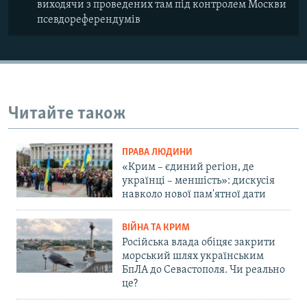
виходячи з проведених там під контролем Москви
псевдореферендумів
Читайте також
ПРАВА ЛЮДИНИ
«Крим – єдиний регіон, де
українці – меншість»: дискусія
навколо нової пам'ятної дати
ВІЙНА ТА КРИМ
Російська влада обіцяє закрити
морський шлях українським
БпЛА до Севастополя. Чи реально
це?