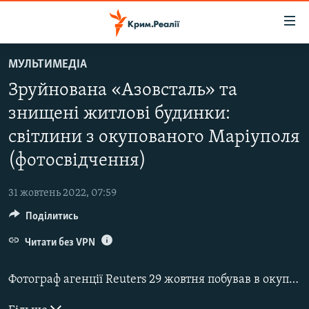
Доступність
посилання
Перейти
МУЛЬТИМЕДІА
до
НОВИНИ
Зруйнована «Азовсталь» та
основного
ВОДА.КРИМ
матеріалу
знищені житлові будинки:
ВІДЕО ТА ФОТО
Перейти
світлини з окупованого Маріуполя
до
ПОЛІТИКА
основної
(фотосвідчення)
БЛОГИ
навігації
Перейти
31 жовтень 2022, 07:59
ПОГЛЯД
до
Поділитись
ІНТЕРВ'Ю
пошуку
Читати без VPN
ВСЕ ЗА ДЕНЬ
СПЕЦПРОЕКТИ
Фотограф агенції Reuters 29 жовтня побував в окупованому Росією Маріуполі.
ЯК ОБІЙТИ БЛОКУВАННЯ
ДЕПОРТАЦІЯ