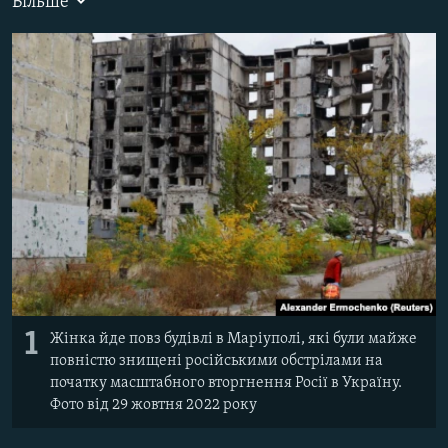
Більше
ВІДЕОУРОКИ «ELIFBE»
Русский
СВІДЧЕННЯ ОКУПАЦІЇ
Qırımtatar
УКРАЇНСЬКА ПРОБЛЕМА КРИМУ
ДОЛУЧАЙСЯ!
ІНФОГРАФІКА
Усі сайти RFE/RL
1
Жінка йде повз будівлі в Маріуполі, які були майже
повністю знищені російськими обстрілами на
початку масштабного вторгнення Росії в Україну.
Фото від 29 жовтня 2022 року