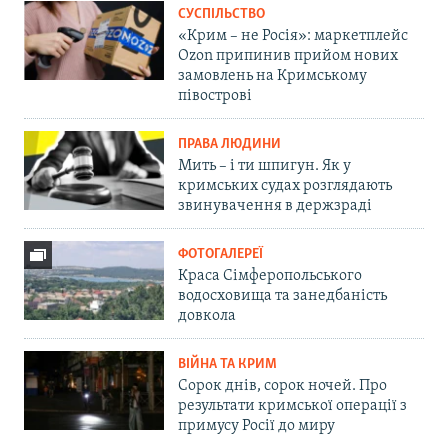
СУСПІЛЬСТВО
«Крим – не Росія»: маркетплейс
Ozon припинив прийом нових
замовлень на Кримському
півострові
ПРАВА ЛЮДИНИ
Мить – і ти шпигун. Як у
кримських судах розглядають
звинувачення в держзраді
ФОТОГАЛЕРЕЇ
Краса Сімферопольського
водосховища та занедбаність
довкола
ВІЙНА ТА КРИМ
Сорок днів, сорок ночей. Про
результати кримської операції з
примусу Росії до миру