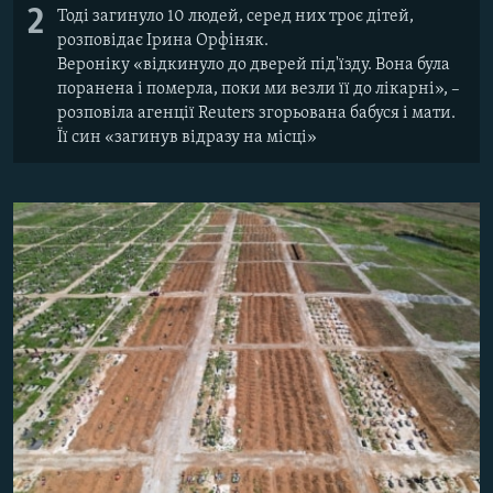
2
Тоді загинуло 10 людей, серед них троє дітей,
розповідає Ірина Орфіняк.
Вероніку «відкинуло до дверей під'їзду. Вона була
поранена і померла, поки ми везли її до лікарні», –
розповіла агенції Reuters згорьована бабуся і мати.
Її син «загинув відразу на місці»