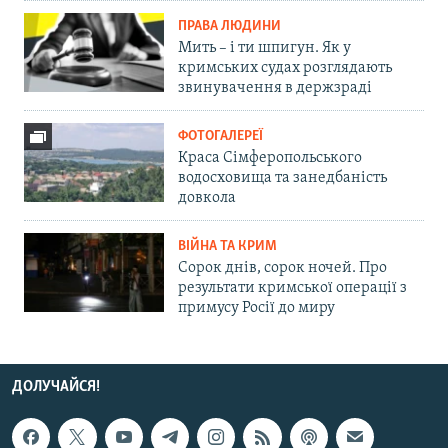
ПРАВА ЛЮДИНИ
Мить – і ти шпигун. Як у
кримських судах розглядають
звинувачення в держзраді
ФОТОГАЛЕРЕЇ
Краса Сімферопольського
водосховища та занедбаність
довкола
ВІЙНА ТА КРИМ
Сорок днів, сорок ночей. Про
результати кримської операції з
примусу Росії до миру
ДОЛУЧАЙСЯ!