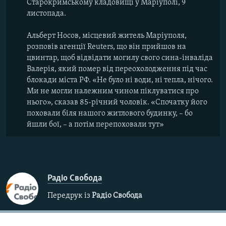
Старокримському кладовищі у Маріуполі, 9
листопада.
Альберт Носов, місцевий житель Маріуполя,
розповів агенції Reuters, що він прийшов на
цвинтар, щоб відвідати могилу свого сина-інваліда
Валерія, який помер від переохолодження під час
блокади міста РФ. «Не було ні води, ні тепла, нічого.
Ми не могли належним чином піклуватися про
нього», сказав 85-річний чоловік. «Спочатку його
поховали біля нашого житлового будинку, – бо
йшли бої, – а потім перепоховали тут»
Радіо Свобода
Передрук із
Радіо Свобода