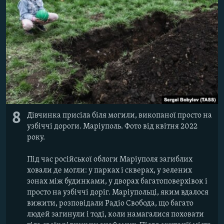
8
Дівчинка присіла біля могили, викопаної просто на
узбіччі дороги. Маріуполь. Фото від квітня 2022
року.
Під час російської облоги Маріуполя загиблих
ховали де могли: у парках і скверах, у зелених
зонах між будинками, у дворах багатоповерхівок і
просто на узбіччі доріг. Маріупольці, яким вдалося
вижити, розповідали Радіо Свобода, що багато
людей загинули і тоді, коли намагалися поховати