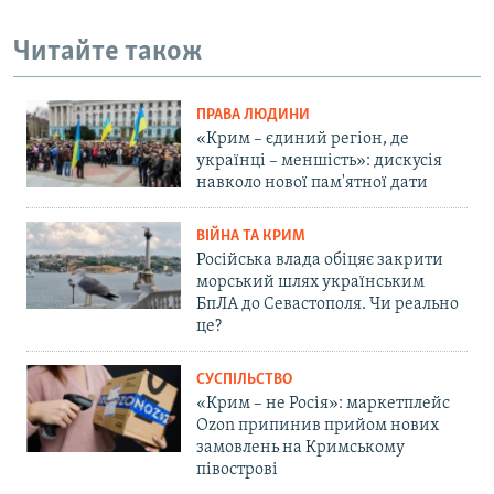
Читайте також
ПРАВА ЛЮДИНИ
«Крим – єдиний регіон, де
українці – меншість»: дискусія
навколо нової пам'ятної дати
ВІЙНА ТА КРИМ
Російська влада обіцяє закрити
морський шлях українським
БпЛА до Севастополя. Чи реально
це?
СУСПІЛЬСТВО
«Крим – не Росія»: маркетплейс
Ozon припинив прийом нових
замовлень на Кримському
півострові