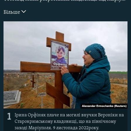
ВІДЕОУРОКИ «ELIFBE»
Русский
Більше
СВІДЧЕННЯ ОКУПАЦІЇ
Qırımtatar
УКРАЇНСЬКА ПРОБЛЕМА КРИМУ
ДОЛУЧАЙСЯ!
ІНФОГРАФІКА
Усі сайти RFE/RL
1
Ірина Орфіняк плаче на могилі внучки Вероніки на
Старокримському кладовищі, що на північному
заході Маріуполя. 9 листопада 2022року.