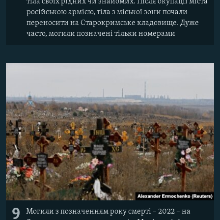
тіла своїх рідних чи знайомих. Після окупації міста
російською армією, тіла з міської зони почали
переносити на Старокримське кладовище. Дуже
часто, могили позначені тільки номерами
9
Могили з позначенням року смерті – 2022 – на