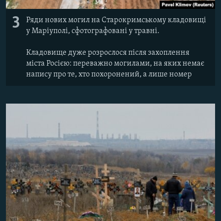
3
Ряди нових могил на Старокримському кладовищі
у Маріуполі, сфотографовані у травні.
Кладовище дуже розрослося після захоплення
міста Росією: переважно могилами, на яких немає
напису про те, хто похоронений, а лише номер