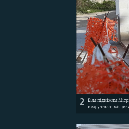
2
Біля підніжжя Мітрі
незручності місцев