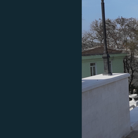
ВІДЕОУРОКИ «ELIFBE»
СВІДЧЕННЯ ОКУПАЦІЇ
УКРАЇНСЬКА ПРОБЛЕМА КРИМУ
ІНФОГРАФІКА