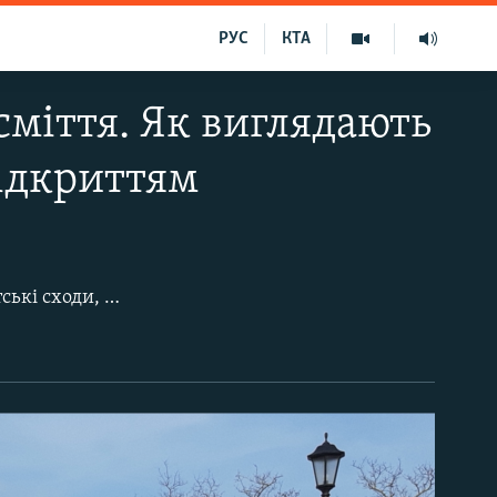
РУС
КТА
сміття. Як виглядають
відкриттям
Російська влада Керчі обіцяє 8 травня відкрити після ремонту Великі Мітрідатські сходи, що є одним із символів міста. Довгий час сходи, які ведуть на вершину гори Мітрідат, були закриті для відвідування. На їхню «реконструкцію» – вірніше, демонтаж і нове будівництво – витратили мільйони рублів із бюджету Росії. Попри те, що відкриття сходів – не за горами, підрядник не поспішає прибирати будівельне сміття з території.