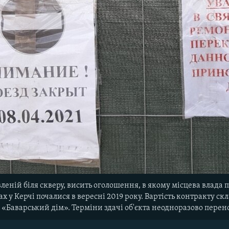
вленій біля скверу, висить оголошення, в якому місцева влада 
х у Керчі почалися в вересні 2019 року. Вартість контракту ск
 «Баварський дім». Терміни здачі об'єкта неодноразово пере