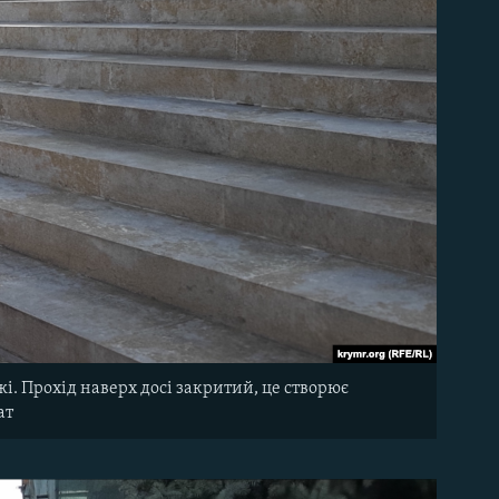
жі. Прохід наверх досі закритий, це створює
ат