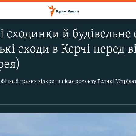
і сходинки й будівельне 
ькі сходи в Керчі перед 
рея)