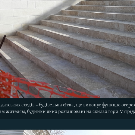
датських сходів – будівельна сітка, що виконує функцію огоро
им жителям, будинки яких розташовані на схилах гори Мітрід