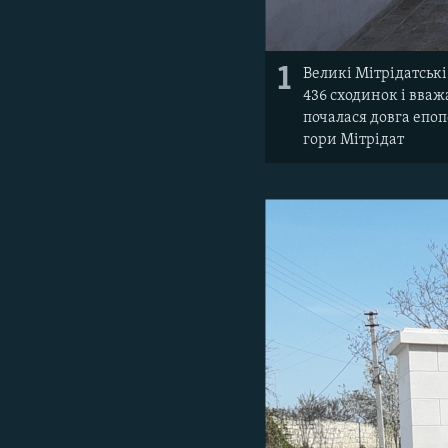
1
Великі Мітрідатські
436 сходинок і вваж
почалася довга епо
гори Мітрідат