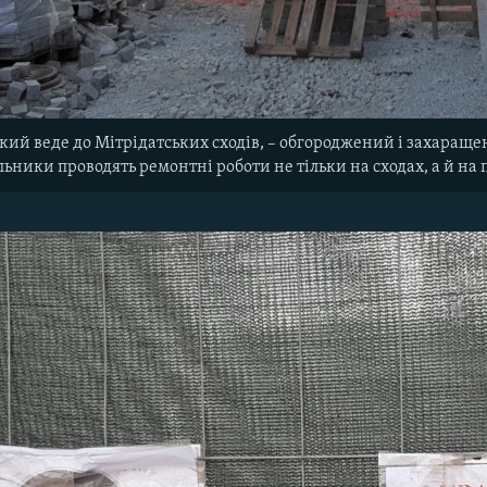
кий веде до Мітрідатських сходів, – обгороджений і захаращ
ьники проводять ремонтні роботи не тільки на сходах, а й на 