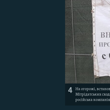
4
На огорожі, встано
Мітрідатських схода
російська компанія