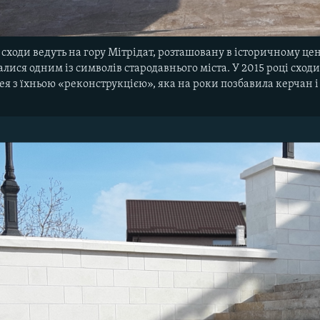
 сходи ведуть на гору Мітрідат, розташовану в історичному цен
алися одним із символів стародавнього міста. У 2015 році сход
пея з їхньою «реконструкцією», яка на роки позбавила керчан