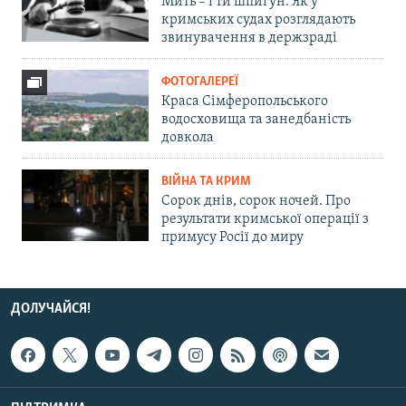
Мить – і ти шпигун. Як у
кримських судах розглядають
звинувачення в держзраді
ФОТОГАЛЕРЕЇ
Краса Сімферопольського
водосховища та занедбаність
довкола
ВІЙНА ТА КРИМ
Сорок днів, сорок ночей. Про
результати кримської операції з
примусу Росії до миру
ДОЛУЧАЙСЯ!