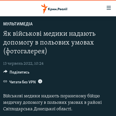
Доступність
посилання
Перейти
МУЛЬТИМЕДІА
до
НОВИНИ
Як військові медики надають
основного
ВОДА.КРИМ
матеріалу
допомогу в польових умовах
ВІДЕО ТА ФОТО
Перейти
(фотогалерея)
до
ПОЛІТИКА
основної
13 червень 2022, 10:24
БЛОГИ
навігації
Перейти
Поділитись
ПОГЛЯД
до
Читати без VPN
ІНТЕРВ'Ю
пошуку
ВСЕ ЗА ДЕНЬ
Військові медики надають пораненому бійцю
СПЕЦПРОЕКТИ
медичну допомогу в польових умовах в районі
Світлодарська Донецької області.
ЯК ОБІЙТИ БЛОКУВАННЯ
ДЕПОРТАЦІЯ