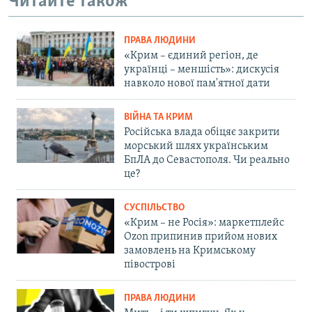
Читайте також
ПРАВА ЛЮДИНИ
«Крим – єдиний регіон, де
українці – меншість»: дискусія
навколо нової пам'ятної дати
ВІЙНА ТА КРИМ
Російська влада обіцяє закрити
морський шлях українським
БпЛА до Севастополя. Чи реально
це?
СУСПІЛЬСТВО
«Крим – не Росія»: маркетплейс
Ozon припинив прийом нових
замовлень на Кримському
півострові
ПРАВА ЛЮДИНИ