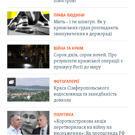
півострові
ПРАВА ЛЮДИНИ
Мить – і ти шпигун. Як у
кримських судах розглядають
звинувачення в держзраді
ВІЙНА ТА КРИМ
Сорок днів, сорок ночей. Про
результати кримської операції з
примусу Росії до миру
ФОТОГАЛЕРЕЇ
Краса Сімферопольського
водосховища та занедбаність
довкола
ПОЛІТИКА
«Короткострокова акція
перетворилася на війну на
виснаження»: Як пропаганда РФ