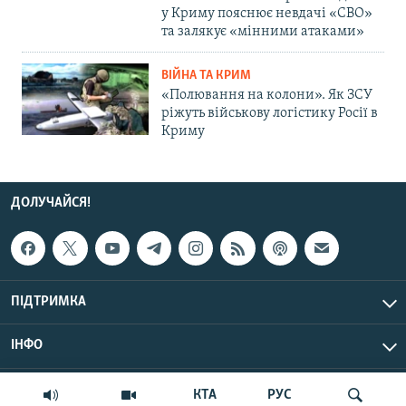
у Криму пояснює невдачі «СВО»
та залякує «мінними атаками»
ВІЙНА ТА КРИМ
«Полювання на колони». Як ЗСУ
ріжуть військову логістику Росії в
Криму
ДОЛУЧАЙСЯ!
ПІДТРИМКА
ІНФО
© Крим.Реалії, 2026 | Усі права застережено.
КТА
РУС