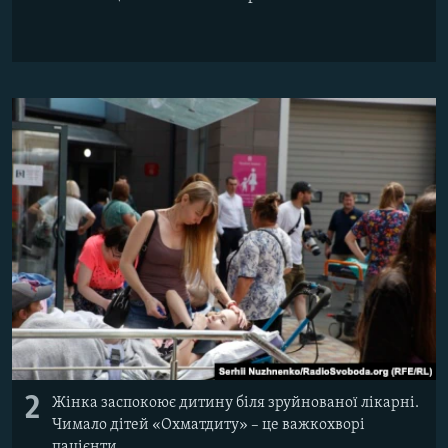
2
Жінка заспокоює дитину біля зруйнованої лікарні.
Чимало дітей «Охматдиту» – це важкохворі
пацієнти