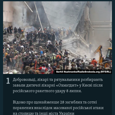
ВІДЕОУРОКИ «ELIFBE»
Русский
СВІДЧЕННЯ ОКУПАЦІЇ
Qırımtatar
УКРАЇНСЬКА ПРОБЛЕМА КРИМУ
ДОЛУЧАЙСЯ!
ІНФОГРАФІКА
Усі сайти RFE/RL
1
Добровольці, лікарі та рятувальники розбирають
завали дитячої лікарні «Охматдит» у Києві після
російського ракетного удару 8 липня.
Відомо про щонайменше 28 загиблих та сотні
поранених внаслідок масованої російської атаки
на столицю та інші міста України