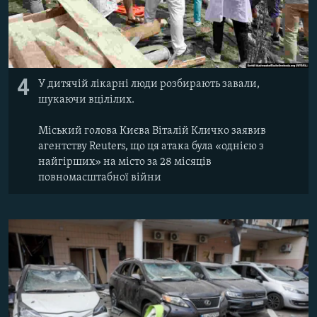
4
У дитячій лікарні люди розбирають завали,
шукаючи вцілілих.
Міський голова Києва Віталій Кличко заявив
агентству Reuters, що ця атака була «однією з
найгірших» на місто за 28 місяців
повномасштабної війни