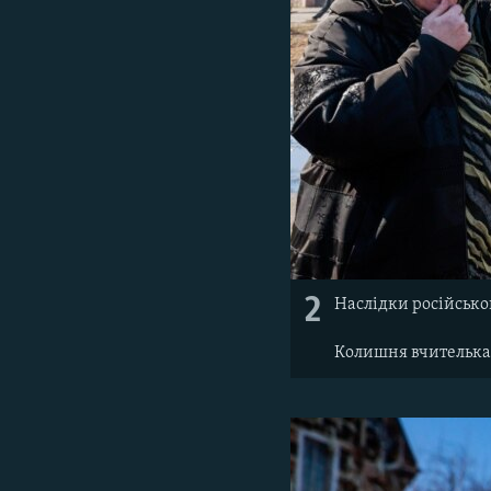
2
Наслідки російськог
Колишня вчителька 