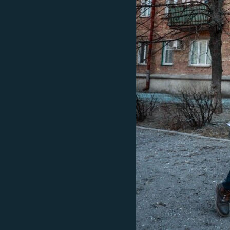
ВІДЕОУРОКИ «ELIFBE»
СВІДЧЕННЯ ОКУПАЦІЇ
УКРАЇНСЬКА ПРОБЛЕМА КРИМУ
ІНФОГРАФІКА