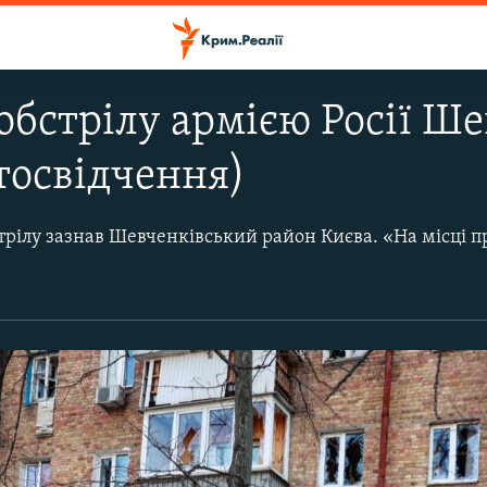
обстрілу армією Росії Ш
тосвідчення)
стрілу зазнав Шевченківський район Києва.
«На місці працюють рятувальники та медики. Наразі є загоряння кількох приватних будинків та багатоповерхів