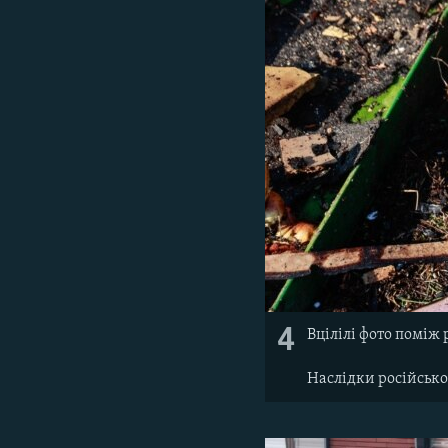
4
Вцілілі фото поміж
Наслідки російсько