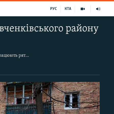
РУС
КТА
евченківського району
ки. Четверо людей травмовані. Інформація про постраждалих та характер руйнувань уточнюється», – зазначили в КМДА.