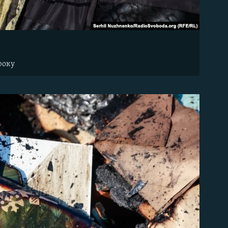
.
року