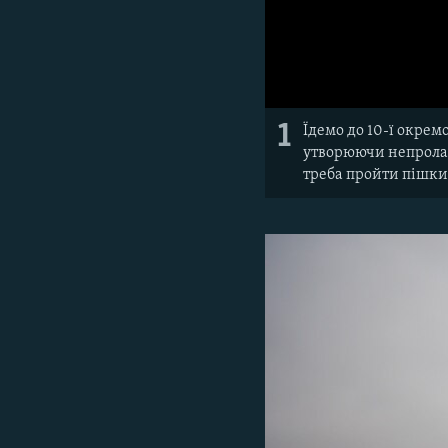
1
Їдемо до 10-ї окрем
утворюючи непролаз
треба пройти пішк