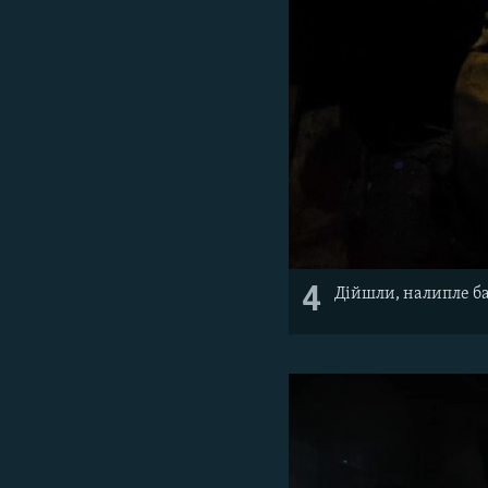
4
Дійшли, налипле б