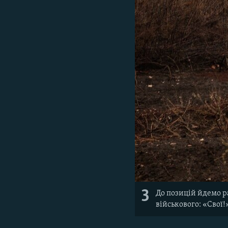
3
До позицій йдемо р
військового: «Свої!