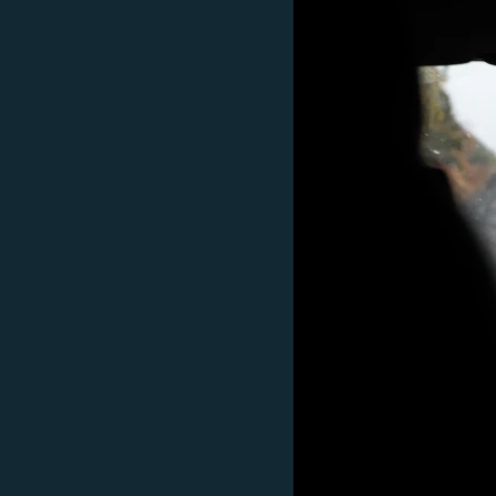
ВІДЕОУРОКИ «ELIFBE»
СВІДЧЕННЯ ОКУПАЦІЇ
УКРАЇНСЬКА ПРОБЛЕМА КРИМУ
ІНФОГРАФІКА