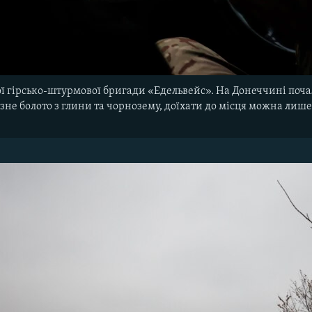
ої гірсько-штурмової бригади «Едельвейс». На Донеччині почали
не болото з глини та чорнозему, доїхати до місця можна лише
и