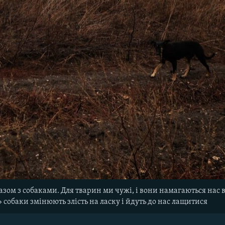
азом з собаками. Для тварин ми чужі, і вони намагаються нас 
» собаки змінюють злість на ласку і йдуть до нас лащитися