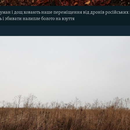
туман і дощ ховають наше переміщення від дронів російських 
ь і збивати налипле болото на взуття