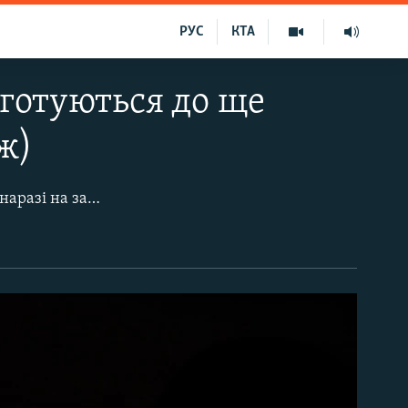
РУС
КТА
 готуються до ще
ж)
Російські військові не припиняють спроб атакувати українські війська. Утім, наразі на заваді їм стають погодні умови. З одного боку, це на руку бійцям, кажуть в ЗСУ, з іншого – це створює незручності й самим військовим. Так чи інакше на передовій безперебійно тарахкотять кулемети та гранатомети. Що відбувається на передовій та як ЗСУ готуються провести ще одну зиму в окопах – дивіться у фоторепортажі Радіо Свобода.