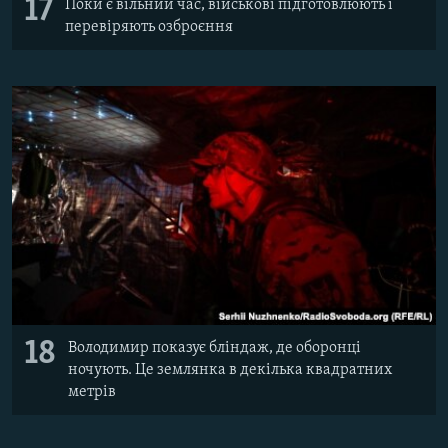
17
Поки є вільний час, військові підготовлюють і
перевіряють озброєння
18
Володимир показує бліндаж, де оборонці
ночують. Це землянка в декілька квадратних
метрів