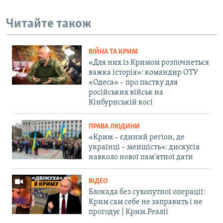
Читайте також
ВІЙНА ТА КРИМ
«Для них із Кримом розпочнеться
важка історія»: командир ОТУ
«Одеса» – про пастку для
російських військ на
Кінбурнській косі
ПРАВА ЛЮДИНИ
«Крим – єдиний регіон, де
українці – меншість»: дискусія
навколо нової пам'ятної дати
ВІДЕО
Блокада без сухопутної операції:
Крим сам себе не заправить і не
прогодує | Крим.Реалії