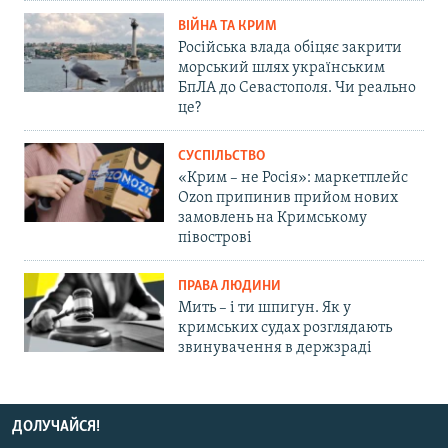
ВІЙНА ТА КРИМ
Російська влада обіцяє закрити
морський шлях українським
БпЛА до Севастополя. Чи реально
це?
СУСПІЛЬСТВО
«Крим – не Росія»: маркетплейс
Ozon припинив прийом нових
замовлень на Кримському
півострові
ПРАВА ЛЮДИНИ
Мить – і ти шпигун. Як у
кримських судах розглядають
звинувачення в держзраді
ДОЛУЧАЙСЯ!