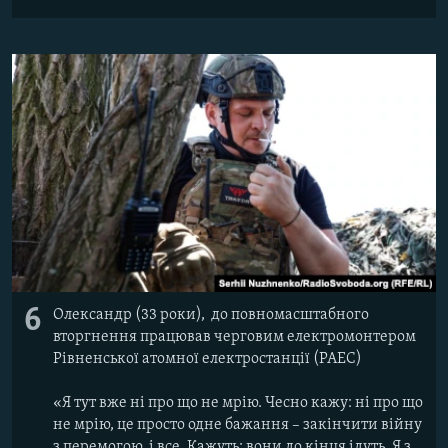
6
Олександр (33 роки), до повномасштабного
вторгнення працював черговим електромонтером
Рівненської атомної електростанції (РАЕС)
«Я тут вже ні про що не мрію. Чесно кажу: ні про що
не мрію, це просто одне бажання – закінчити війну
з перемогою, і все. Кажуть: вони до кінця ідуть. Я з