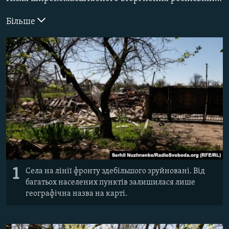
ВІДЕОУРОКИ «ELIFBE»
Русский
Більше
СВІДЧЕННЯ ОКУПАЦІЇ
Qırımtatar
УКРАЇНСЬКА ПРОБЛЕМА КРИМУ
ДОЛУЧАЙСЯ!
ІНФОГРАФІКА
Усі сайти RFE/RL
1
Села на лінії фронту здебільшого зруйновані. Від
багатьох населених пунктів залишилася лише
географічна назва на карті.