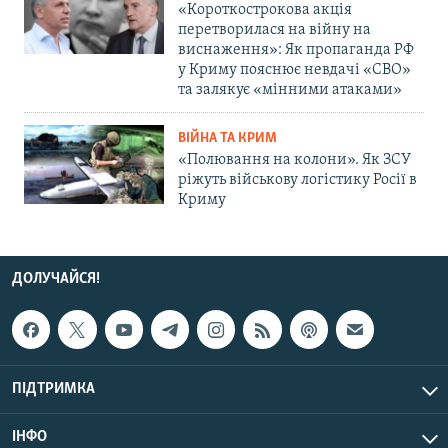
«Короткострокова акція
перетворилася на війну на
виснаження»: Як пропаганда РФ
у Криму пояснює невдачі «СВО»
та залякує «мінними атаками»
ВІЙНА ТА КРИМ
«Полювання на колони». Як ЗСУ
ріжуть військову логістику Росії в
Криму
ДОЛУЧАЙСЯ!
ПІДТРИМКА
ІНФО