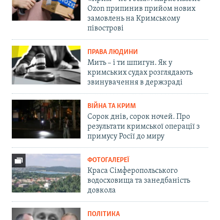
Ozon припинив прийом нових
замовлень на Кримському
півострові
ПРАВА ЛЮДИНИ
Мить – і ти шпигун. Як у
кримських судах розглядають
звинувачення в держзраді
ВІЙНА ТА КРИМ
Сорок днів, сорок ночей. Про
результати кримської операції з
примусу Росії до миру
ФОТОГАЛЕРЕЇ
Краса Сімферопольського
водосховища та занедбаність
довкола
ПОЛІТИКА