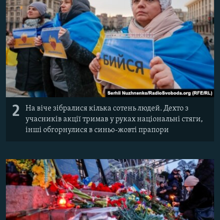
2
На віче зібралися кілька сотень людей. Дехто з
учасників акції тримав у руках національні стяги,
інші обгорнулися в синьо-жовті прапори