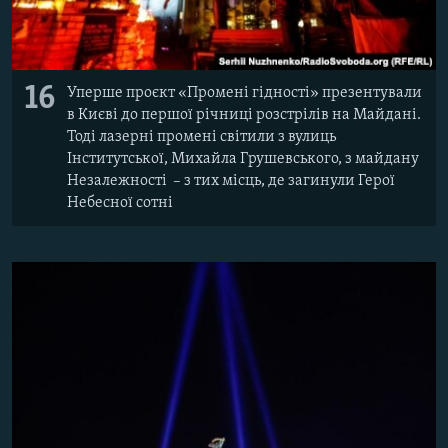
16
Уперше проєкт «Промені гідності» презентували
в Києві до першої річниці розстрілів на Майдані.
Тоді лазерні промені світили з вулиць
Інститутської, Михайла Грушевського, з майдану
Незалежності – з тих місць, де загинули Герої
Небесної сотні