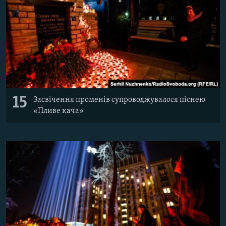
15
Засвічення променів супроводжувалося піснею
«Пливе кача»