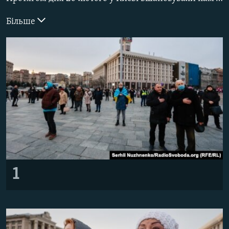
ВІДЕОУРОКИ «ELIFBE»
Русский
Більше
СВІДЧЕННЯ ОКУПАЦІЇ
Qırımtatar
УКРАЇНСЬКА ПРОБЛЕМА КРИМУ
ДОЛУЧАЙСЯ!
ІНФОГРАФІКА
Усі сайти RFE/RL
1