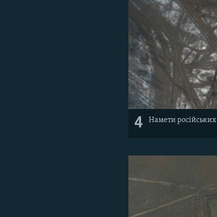
4
Намети російських в