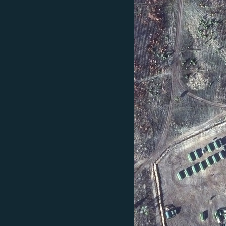
ВІДЕОУРОКИ «ELIFBE»
СВІДЧЕННЯ ОКУПАЦІЇ
УКРАЇНСЬКА ПРОБЛЕМА КРИМУ
ІНФОГРАФІКА