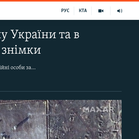
РУС
КТА
у України та в
 знімки
На тлі побоювань ймовірного нового російського вторгнення, українські офіційні особи заявляють про понад 90 000 російських військовослужбовців, розміщених вздовж кордону України та в окупованому Росією у 2014 році Криму.