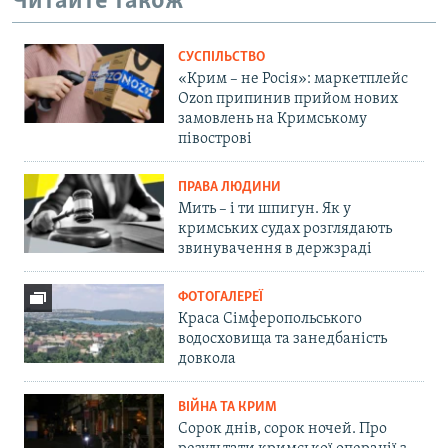
Читайте також
СУСПІЛЬСТВО
«Крим – не Росія»: маркетплейс
Ozon припинив прийом нових
замовлень на Кримському
півострові
ПРАВА ЛЮДИНИ
Мить – і ти шпигун. Як у
кримських судах розглядають
звинувачення в держзраді
ФОТОГАЛЕРЕЇ
Краса Сімферопольського
водосховища та занедбаність
довкола
ВІЙНА ТА КРИМ
Сорок днів, сорок ночей. Про