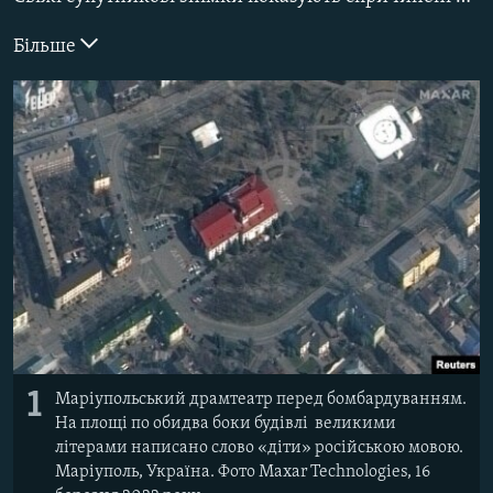
ВІДЕОУРОКИ «ELIFBE»
Русский
Більше
СВІДЧЕННЯ ОКУПАЦІЇ
Qırımtatar
УКРАЇНСЬКА ПРОБЛЕМА КРИМУ
ДОЛУЧАЙСЯ!
ІНФОГРАФІКА
Усі сайти RFE/RL
1
Маріупольський драмтеатр перед бомбардуванням.
На площі по обидва боки будівлі великими
літерами написано слово «діти» російською мовою.
Маріуполь, Україна. Фото Maxar Technologies, 16