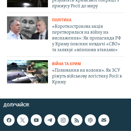
результати кримської операції з
примусу Росії до миру
ПОЛІТИКА
«Короткострокова акція
перетворилася на війну на
виснаження»: Як пропаганда РФ
у Криму пояснює невдачі «СВО»
та залякує «мінними атаками»
ВІЙНА ТА КРИМ
«Полювання на колони». Як ЗСУ
ріжуть військову логістику Росії в
Криму
ДОЛУЧАЙСЯ!